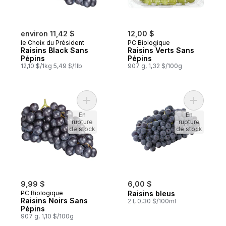
environ 11,42 $
12,00 $
le Choix du Président
PC Biologique
Raisins Black Sans
Raisins Verts Sans
Pépins
Pépins
12,10 $/1kg 5,49 $/1lb
907 g, 1,32 $/100g
Ajouter Raisins Noirs Sans Pépins au pani
Ajouter Ra
En
En
rupture
rupture
de stock
de stock
9,99 $
6,00 $
PC Biologique
Raisins bleus
Raisins Noirs Sans
2 l, 0,30 $/100ml
Pépins
907 g, 1,10 $/100g