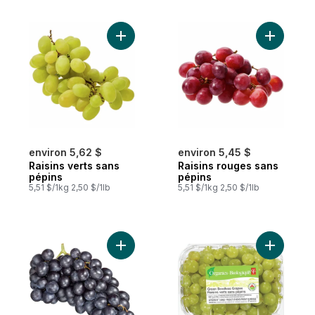
Ajouter Raisins verts sans pépins au panie
Ajouter R
environ 5,62 $
environ 5,45 $
Raisins verts sans
Raisins rouges sans
pépins
pépins
5,51 $/1kg 2,50 $/1lb
5,51 $/1kg 2,50 $/1lb
Ajouter Raisins Black Sans Pépins au pani
Ajouter R