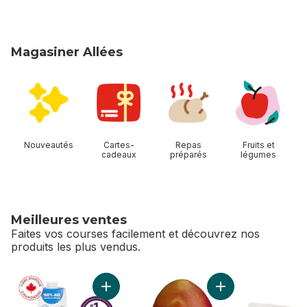
Magasiner Allées
sauter Magasiner Allées
Nouveautés
Cartes-
Repas
Fruits et
cadeaux
préparés
légumes
Meilleures ventes
Faites vos courses facilement et découvrez nos
produits les plus vendus.
sauter Meilleures ventes
Ajouter Jus d’orange pur déjeuner au panier
Ajouter Mangues r