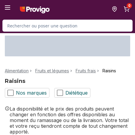
Passer au contenu principal
Passer au pied de page
0
Rechercher des produits
Alimentation
Fruits et légumes
Fruits frais
Raisins
Raisins
Nos marques
Diététique
La disponibilité et le prix des produits peuvent
changer en fonction des offres disponibles au
moment du ramassage ou de la livraison. Votre total
et votre reçu tiendront compte de tout changement
apporté.