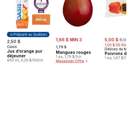
Préparé au Québec
sale:
sale:
, form
1,66 $ MIN 3
5,00 $
6,00 
2,50 $
, formerly:
1,00 $ DE RABA
Oasis
Préparé au Québec
1,79 $
Délices du Ma
Jus d’orange pur
Mangues rouges
Poivrons de 
déjeuner
1 ea, 1,79 $/1ch
1 ea, 1,67 $/1ch
960 ml, 0,26 $/100ml
Magasiner Offre