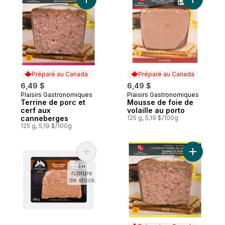
Ajouter Terrine de porc et cerf aux cann
Ajouter M
Préparé au Canada
Préparé au Canada
6,49 $
6,49 $
Plaisirs Gastronomiques
Plaisirs Gastronomiques
Préparé au Canada
Préparé au Canada
Terrine de porc et
Mousse de foie de
cerf aux
volaille au porto
canneberges
125 g, 5,19 $/100g
125 g, 5,19 $/100g
Ajouter Rillettes porc et canard au panier
Ajouter Te
En
rupture
de stock