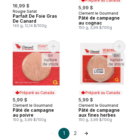
Préparé au Canada
16,99 $
5,99 $
Rougie Sarlat
Clement le Gourmand
Préparé au Canada
Parfait De Foie Gras
Pâté de campagne
De Canard
au cognac
140 g, 12,14 $/100g
150 g, 3,99 $/100g
Ajouter Pâté de campagne au poivre au p
Ajouter P
En
En
rupture
rupture
de stock
de stock
Préparé au Canada
Préparé au Canada
5,99 $
5,99 $
Clement le Gourmand
Clement le Gourmand
Préparé au Canada
Préparé au Canada
Pâté de campagne
Pâté de campagne
au poivre
aux fines herbes
150 g, 3,99 $/100g
150 g, 3,99 $/100g
1
2