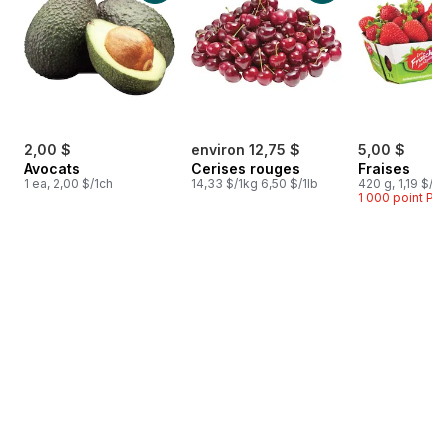
2,00 $
environ 12,75 $
5,00 $
Avocats
Cerises rouges
Fraises
1 ea, 2,00 $/1ch
14,33 $/1kg 6,50 $/1lb
420 g, 1,19 $/1
1 000 point P