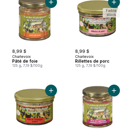
Ajouter Pâté de foie au panier
Ajouter Ri
Faible
stock
8,99 $
8,99 $
Charlevoix
Charlevoix
Pâté de foie
Rillettes de porc
125 g, 7,19 $/100g
125 g, 7,19 $/100g
Ajouter Pâté de campagne au panier
Ajouter P