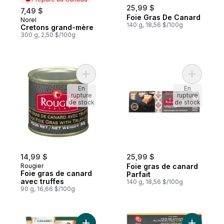
25,99 $
7,49 $
Foie Gras De Canard
Norel
Préparé au Canada
140 g, 18,56 $/100g
Cretons grand-mère
300 g, 2,50 $/100g
Ajouter Foie gras de canard avec truffes 
Ajouter F
En
En
rupture
rupture
de stock
de stock
14,99 $
25,99 $
Rougier
Foie gras de canard
Foie gras de canard
Parfait
avec truffes
140 g, 18,56 $/100g
90 g, 16,66 $/100g