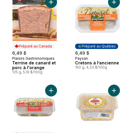
Ajouter Terrine de canard et porc à l'ora
Ajouter C
Préparé au Canada
Préparé au Québec
6,49 $
6,49 $
Plaisirs Gastronomiques
Paysan
Préparé au Canada
Préparé au Québec
Terrine de canard et
Cretons à l’ancienne
porc à l'orange
150 g, 4,33 $/100g
125 g, 5,19 $/100g
Ajouter Cretonnade de veau naturel au pa
Ajouter C