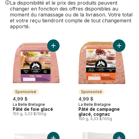
La disponibilité et le prix des produits peuvent
changer en fonction des offres disponibles au
moment du ramassage ou de la livraison. Votre total
et votre reçu tiendront compte de tout changement
apporté.
Ajouter Pâté de foie glacé au panier
Ajouter P
Sponsorisé
Sponsorisé
4,99 $
4,99 $
La Belle Bretagne
La Belle Bretagne
Sponsorisé
Sponsorisé
Pâté de foie glacé
Pâté de campagne
150 g, 3,33 $/100g
glacé, cognac
150 g, 3,33 $/100g