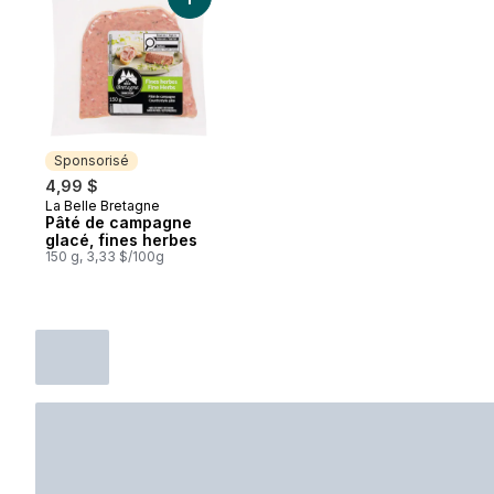
Ajouter Pâté de campagne glacé, fines h
Sponsorisé
4,99 $
La Belle Bretagne
Sponsorisé
Pâté de campagne
glacé, fines herbes
150 g, 3,33 $/100g