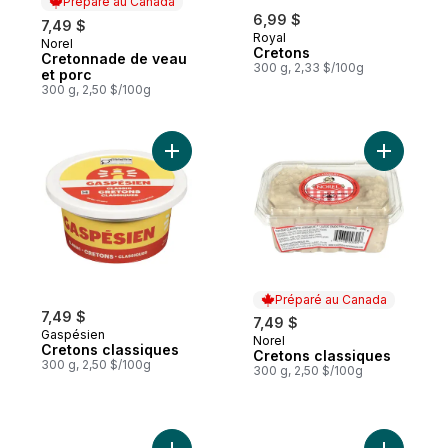
Préparé au Canada
6,99 $
7,49 $
Royal
Norel
Préparé au Canada
Cretons
Cretonnade de veau
300 g, 2,33 $/100g
et porc
300 g, 2,50 $/100g
Ajouter Cretons classiques au panier
Ajouter C
Préparé au Canada
7,49 $
7,49 $
Gaspésien
Norel
Préparé au Canada
Cretons classiques
Cretons classiques
300 g, 2,50 $/100g
300 g, 2,50 $/100g