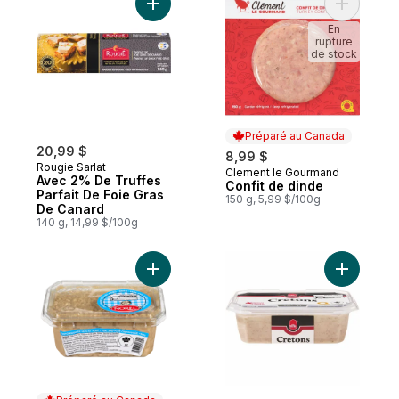
Ajouter Avec 2% De Truffes Parfait De Fo
Ajouter C
En
rupture
de stock
Préparé au Canada
20,99 $
8,99 $
Rougie Sarlat
Clement le Gourmand
Préparé au Canada
Avec 2% De Truffes
Confit de dinde
Parfait De Foie Gras
150 g, 5,99 $/100g
De Canard
140 g, 14,99 $/100g
Ajouter Cretonnade de veau et porc au p
Ajouter C