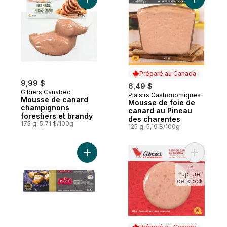
Ajouter Mousse de canard champignons fo
Ajouter M
Préparé au Canada
9,99 $
6,49 $
Gibiers Canabec
Plaisirs Gastronomiques
Préparé au Canada
Mousse de canard
Mousse de foie de
champignons
canard au Pineau
forestiers et brandy
des charentes
175 g, 5,71 $/100g
125 g, 5,19 $/100g
Ajouter Parfait De Foie Gras De Canard au
Ajouter P
En
rupture
de stock