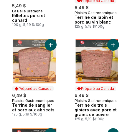
Préparé au Canada
5,49 $
6,49 $
La Belle Bretagne
Plaisirs Gastronomiques
Préparé au Canada
Rillettes porc et
Terrine de lapin et
canard
porc au vin blanc
100 g, 5,49 $/100g
125 g, 5,19 $/100g
Ajouter Terrine de sanglier et porc aux ab
Ajouter Te
Préparé au Canada
Préparé au Canada
6,49 $
6,49 $
Plaisirs Gastronomiques
Plaisirs Gastronomiques
Préparé au Canada
Préparé au Canada
Terrine de sanglier
Terrine de trois
et porc aux abricots
gibiers avec porc et
125 g, 5,19 $/100g
grains de poivre
125 g, 5,19 $/100g