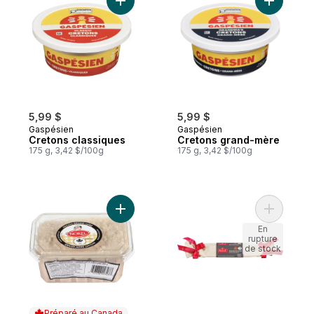
Ajouter Cretons classiques au panier
Ajouter C
5,99 $
5,99 $
Gaspésien
Gaspésien
Cretons classiques
Cretons grand-mère
175 g, 3,42 $/100g
175 g, 3,42 $/100g
Ajouter Cretons grand-mère au panier
Ajouter F
En
rupture
de stock
Préparé au Canada