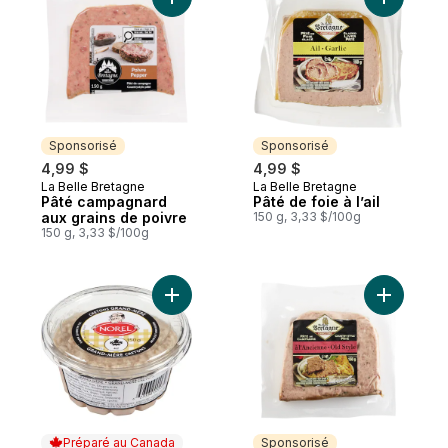
Ajouter Pâté campagnard aux grains de p
Ajouter Pâ
Sponsorisé
Sponsorisé
4,99 $
4,99 $
La Belle Bretagne
La Belle Bretagne
Sponsorisé
Sponsorisé
Pâté campagnard
Pâté de foie à l’ail
aux grains de poivre
150 g, 3,33 $/100g
150 g, 3,33 $/100g
Ajouter Cretons grand-mère au panier
Ajouter P
Préparé au Canada
Sponsorisé