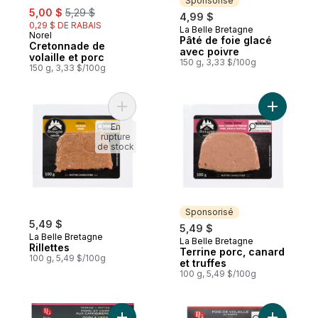
Sponsorisé
sale:
, formerly:
5,00 $
5,29 $
4,99 $
0,29 $ DE RABAIS
La Belle Bretagne
Sponsorisé
Norel
Pâté de foie glacé
Cretonnade de
avec poivre
volaille et porc
150 g, 3,33 $/100g
150 g, 3,33 $/100g
Ajouter Rillettes au panier
Ajouter Te
En
rupture
de stock
Sponsorisé
5,49 $
5,49 $
La Belle Bretagne
La Belle Bretagne
Sponsorisé
Rillettes
Terrine porc, canard
100 g, 5,49 $/100g
et truffes
100 g, 5,49 $/100g