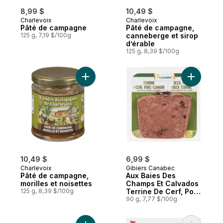
8,99 $
10,49 $
Charlevoix
Charlevoix
Pâté de campagne
Pâté de campagne,
125 g, 7,19 $/100g
canneberge et sirop
d’érable
125 g, 8,39 $/100g
Ajouter Pâté de campagne, morilles et noi
Ajouter A
10,49 $
6,99 $
Charlevoix
Gibiers Canabec
Pâté de campagne,
Aux Baies Des
morilles et noisettes
Champs Et Calvados
125 g, 8,39 $/100g
Terrine De Cerf, Porc
Et Canard
90 g, 7,77 $/100g