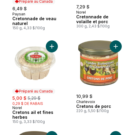
Préparé au Canada
7,29 $
6,49 $
Norel
Paysan
Préparé au Canada
Cretonnade de
Cretonnade de veau
volaille et porc
naturel
300 g, 2,43 $/100g
150 g, 4,33 $/100g
Ajouter Cretons ail et fines herbes au pan
Ajouter C
Préparé au Canada
sale:
, formerly:
10,99 $
5,00 $
5,29 $
Charlevoix
0,29 $ DE RABAIS
Cretons de porc
Norel
Préparé au Canada
220 g, 5,50 $/100g
Cretons ail et fines
herbes
150 g, 3,33 $/100g