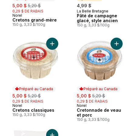
sale:
, formerly:
5,00 $
5,29 $
4,99 $
0,29 $ DE RABAIS
La Belle Bretagne
Sponsorisé
Norel
Pâté de campagne
Préparé au Canada
Cretons grand-mère
glacé, style ancien
150 g, 3,33 $/100g
150 g, 3,33 $/100g
Ajouter Cretons classiques au panier
Ajouter C
Préparé au Canada
Préparé au Canada
sale:
, formerly:
sale:
, formerly:
5,00 $
5,29 $
5,00 $
5,29 $
0,29 $ DE RABAIS
0,29 $ DE RABAIS
Norel
Norel
Préparé au Canada
Préparé au Canada
Cretons classiques
Cretonnade de veau
150 g, 3,33 $/100g
et porc
150 g, 3,33 $/100g