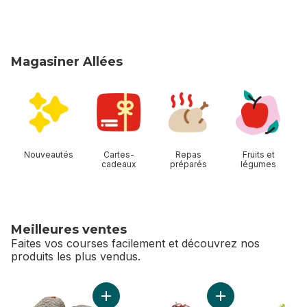
Magasiner Allées
sauter Magasiner Allées
Nouveautés
Cartes-
Repas
Fruits et
cadeaux
préparés
légumes
Meilleures ventes
Faites vos courses facilement et découvrez nos
produits les plus vendus.
sauter Meilleures ventes
Ajouter Avocats au panier
Ajouter Cerises ro