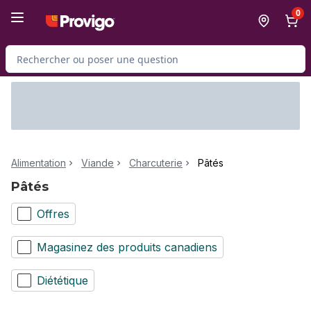
Passer au contenu principal
Passer au pied de page
0
Rechercher des produits
Alimentation
Viande
Charcuterie
Pâtés
Pâtés
Offres
Magasinez des produits canadiens
Diététique