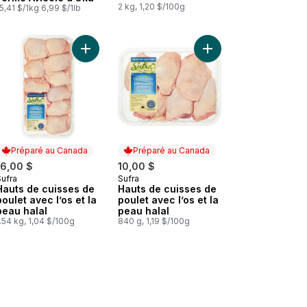
2 kg, 1,20 $/100g
5,41 $/1kg 6,99 $/1lb
r
Cuisses de poulet avec dos halal au panier
Ajouter Hauts de cuisses de poulet avec l’os et l
Ajouter Hauts de cuiss
Préparé au Canada
Préparé au Canada
16,00 $
10,00 $
Sufra
Sufra
Préparé au Canada
Préparé au Canada
Hauts de cuisses de
Hauts de cuisses de
poulet avec l’os et la
poulet avec l’os et la
peau halal
peau halal
.54 kg, 1,04 $/100g
840 g, 1,19 $/100g
er
nier
Pilons de poulet, Halal au panier