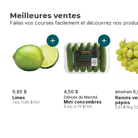
Meilleures ventes
Faites vos courses facilement et découvrez nos produi
sauter Meilleures ventes
Ajouter Limes au panier
Ajouter Mini co
0,85 $
4,50 $
environ 5
Limes
Délices du Marché
Raisins ve
Mini concombres
1 ea, 0,85 $/1ch
pépins
6 ea, 0,75 $/1ch
5,51 $/1kg 2,