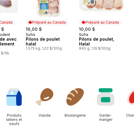
 Canada
Préparé au Canada
Préparé au Canada
 $
16,00 $
10,00 $
sident
Sufra
Sufra
 Canada
Préparé au Canada
Préparé au Canada
nde avec
Pilons de poulet
Pilons de poulet,
plement
halal
Halal
1.575 kg, 1,02 $/100g
840 g, 1,19 $/100g
 $/1lb
Produits
Viande
Boulangerie
Garde-
Char
laitiers et
manger
oeufs