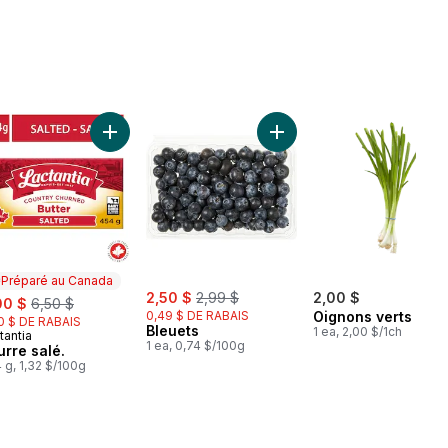
u panier
Bananes grappe au panier
Ajouter Beurre salé. au panier
Ajouter Bleuets au panier
Préparé au Canada
sale:
, formerly:
e:
, formerly:
2,50 $
2,99 $
2,00 $
00 $
6,50 $
0,49 $ DE RABAIS
Oignons verts
0 $ DE RABAIS
Bleuets
1 ea, 2,00 $/1ch
tantia
éparé au Canada
1 ea, 0,74 $/100g
urre salé.
 g, 1,32 $/100g