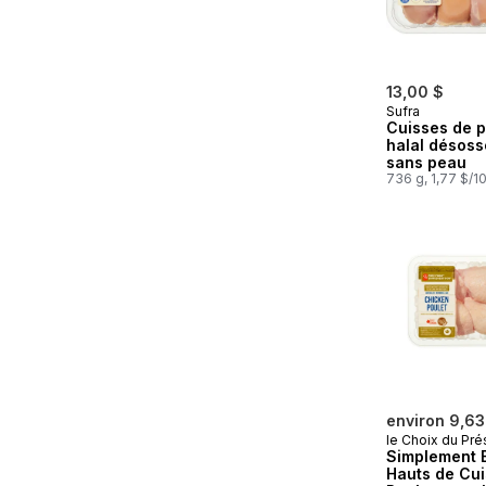
13,00 $
Sufra
Cuisses de p
halal désoss
sans peau
736 g, 1,77 $/1
environ 9,63
le Choix du Pré
Simplement 
Hauts de Cu