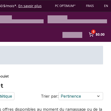
50 $/mois*.
En savoir plus
PC OPTIMUM🅪
FRAIS
EN
0
$0.00
poulet
et
tétique
Trier par:
Pertinence
des offres disponibles au moment du ramassage ou de la