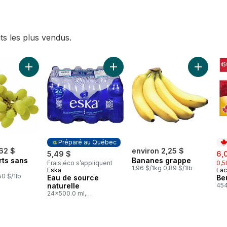
ts les plus vendus.
ncombres au panier
Ajouter Raisins verts sans pépins au panier
Ajouter Eau de source naturelle a
Ajouter 
Préparé au Québec
,62 $
environ 2,25 $
sal
5,49 $
6,
rts sans
Bananes grappe
Frais éco s’appliquent
0,5
1,96 $/1kg 0,89 $/1lb
Eska
Lac
Préparé au Québec
Pr
50 $/1lb
Eau de source
Be
naturelle
454
24x500.0 ml,
0,05 $/100ml