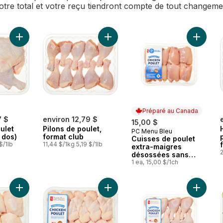
Votre total et votre reçu tiendront compte de tout changem
Ajouter Cuisse de poulet (attachée au dos) au panier
Ajouter Pilons de poulet, format cl
Ajouter
Préparé au Canada
7 $
environ 12,79 $
15,00 $
ulet
Pilons de poulet,
PC Menu Bleu
Préparé au Canada
 dos)
format club
Cuisses de poulet
$/1lb
11,44 $/1kg 5,19 $/1lb
extra-maigres
2
désossées sans
peau
1 ea, 15,00 $/1ch
Ajouter Cuisses de poulet avec os au panier
Ajouter Ailes de poulet séparées a
Ajouter 