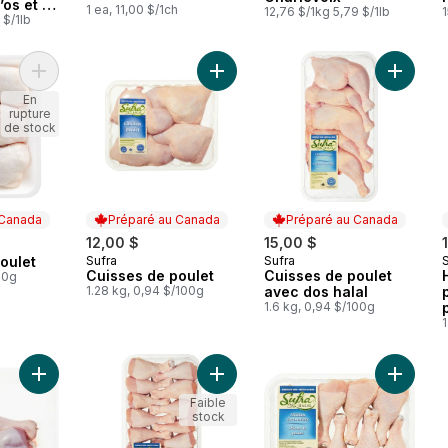
’os et la
1 ea, 11,00 $/1ch
12,76 $/1kg 5,79 $/1lb
1
à l’air
 $/1lb
Ajouter Cuisses de poulet au panier
Ajouter Cuisses de poulet au panie
Ajouter 
En
rupture
de stock
 Canada
Préparé au Canada
Préparé au Canada
12,00 $
15,00 $
oulet
Sufra
Sufra
 Canada
Préparé au Canada
Préparé au Canada
Cuisses de poulet
Cuisses de poulet
00g
1.28 kg, 0,94 $/100g
avec dos halal
1.6 kg, 0,94 $/100g
1
Ajouter Pilons de dinde avec la peau Simplement bon au pani
Ajouter Pilons de poulet halal au pa
Ajouter 
Faible
stock