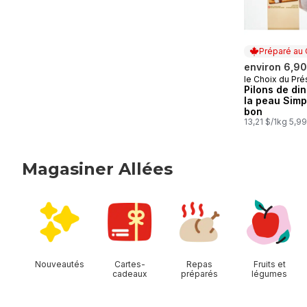
Préparé au
environ 6,90
le Choix du Pré
Préparé au
Pilons de di
la peau Sim
bon
13,21 $/1kg 5,99
Magasiner Allées
sauter Magasiner Allées
Nouveautés
Cartes-
Repas
Fruits et
cadeaux
préparés
légumes