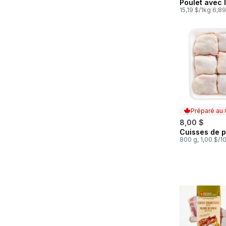
Poulet avec l
peau refroidi 
15,19 $/1kg 6,89
Préparé au
8,00 $
Cuisses de p
Préparé au
800 g, 1,00 $/1