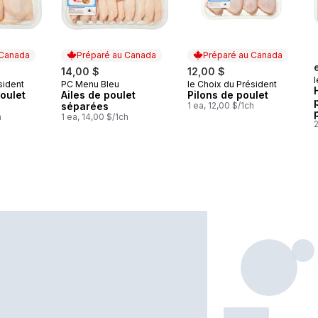
 Canada
Préparé au Canada
Préparé au Canada
14,00 $
12,00 $
l
sident
PC Menu Bleu
le Choix du Président
 Canada
Préparé au Canada
Préparé au Canada
oulet
Ailes de poulet
Pilons de poulet
séparées
1 ea, 12,00 $/1ch
h
1 ea, 14,00 $/1ch
2