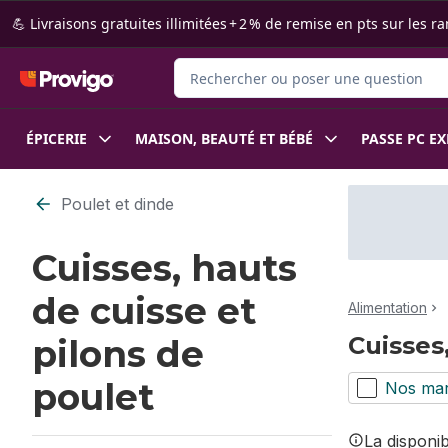
Passer au contenu principal
Passer au pied de page
💪 Livraisons gratuites illimitées + 2 % de remise en pts sur le
Rechercher des produits
ÉPICERIE
MAISON, BEAUTÉ ET BÉBÉ
PASSE PC E
Passer au filtrage du contenu
Poulet et dinde
Cuisses, hauts
de cuisse et
Alimentation
Cuisses
pilons de
poulet
Nos ma
La disponi