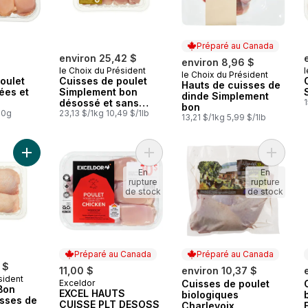
Préparé au Canada
environ 25,42 $
environ 8,96 $
le Choix du Président
l
le Choix du Président
Préparé au Canada
oulet
Cuisses de poulet
Hauts de cuisses de
ées et
Simplement bon
dinde Simplement
désossé et sans
1
bon
00g
peau format club
23,13 $/1kg 10,49 $/1lb
13,21 $/1kg 5,99 $/1lb
Ajouter Simplement Bon Hauts de Cuisses de Poulet avec l’os et 
Ajouter EXCEL HAUTS CUISSE PLT
Ajouter 
En
En
rupture
rupture
de stock
de stock
Préparé au Canada
Préparé au Canada
 $
11,00 $
environ 10,37 $
sident
Exceldor
Cuisses de poulet
Préparé au Canada
Préparé au Canada
Bon
EXCEL HAUTS
biologiques
isses de
CUISSE PLT DESOSS
Charlevoix