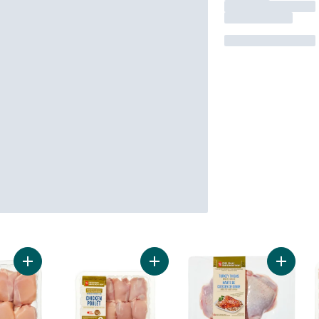
Ajouter Cuisses de poulet halal désossées et sans peau au pa
Ajouter Cuisses de poulet Simplem
Ajouter