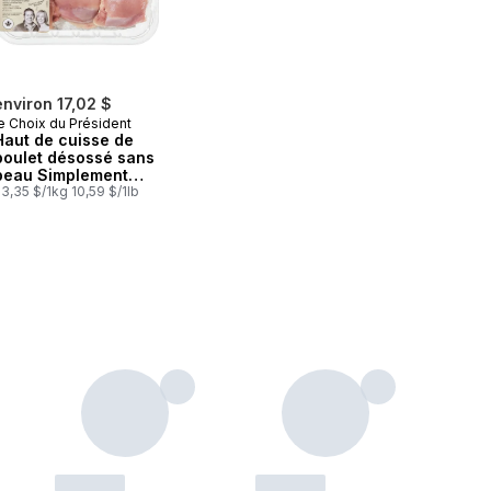
environ 17,02 $
e Choix du Président
Haut de cuisse de
poulet désossé sans
peau Simplement
Bon
3,35 $/1kg 10,59 $/1lb