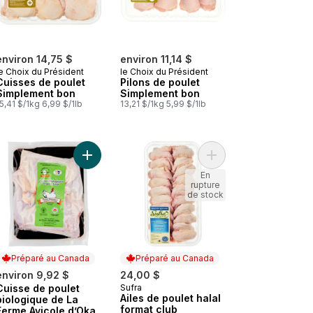
environ 14,75 $
environ 11,14 $
e Choix du Président
le Choix du Président
Cuisses de poulet
Pilons de poulet
Simplement bon
Simplement bon
5,41 $/1kg 6,99 $/1lb
13,21 $/1kg 5,99 $/1lb
la peau refroidi à l’air au panier
 DESOSS au panier
Cuisses de poulet biologiques Charlevoix au panier
Ajouter Cuisse de poulet biologique de La Ferme
Ajouter Ailes de poule
En
rupture
de stock
Préparé au Canada
Préparé au Canada
environ 9,92 $
24,00 $
Cuisse de poulet
Sufra
Préparé au Canada
Préparé au Canada
Ailes de poulet halal
biologique de La
format club
Ferme Avicole d’Oka