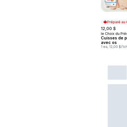
Préparé au
12,00 $
le Choix du Pré
Préparé au
Cuisses de p
avec os
1 ea, 12,00 $/1c