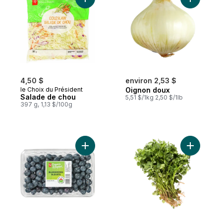
Ajouter Salade de chou au panier
Ajouter O
4,50 $
environ 2,53 $
le Choix du Président
Oignon doux
Salade de chou
5,51 $/1kg 2,50 $/1lb
397 g, 1,13 $/100g
Ajouter Bleuets au panier
Ajouter C