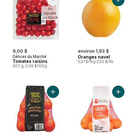
Ajouter Tomates raisins au panier
Ajouter O
En
rupture
de stock
9,00 $
environ 1,93 $
Délices du Marché
Oranges navel
Tomates raisins
5,51 $/1kg 2,50 $/1lb
907 g, 0,99 $/100g
Ajouter Mandarines, sac de 2 lb au panier
Ajouter M