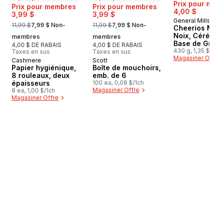
Prix pour m
Prix pour membres
Prix pour membres
4,00 $
3,99 $
3,99 $
General Mills
, formerly:
, formerly:
11,99 $
7,99 $ Non-
11,99 $
7,99 $ Non-
Cheerios Mi
Noix, Céréal
membres
membres
Base de Gra
4,00 $ DE RABAIS
4,00 $ DE RABAIS
Entiers
430 g, 1,35 $/1
Taxes en sus
Taxes en sus
Magasiner Off
Cashmere
Scott
Préparé au Canada
Préparé au Canada
Papier hygiénique,
Boîte de mouchoirs,
8 rouleaux, deux
emb. de 6
épaisseurs
100 ea, 0,08 $/1ch
Magasiner Offre
8 ea, 1,00 $/1ch
Magasiner Offre