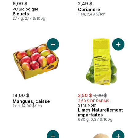
6,00 $
2,49 $
PC Biologique
Coriandre
Bleuets
1 ea, 2,49 $/1ch
277 g, 2,17 $/100g
Ajouter Mangues, caisse au panier
Ajouter L
sale:
, formerly:
14,00 $
2,50 $
6,00 $
Mangues, caisse
3,50 $ DE RABAIS
Sans Nom
1 ea, 14,00 $/1ch
Limes Naturellement
imparfaites
680 g, 0,37 $/100g
Ajouter Pommes de terre Little gems rous
Ajouter P