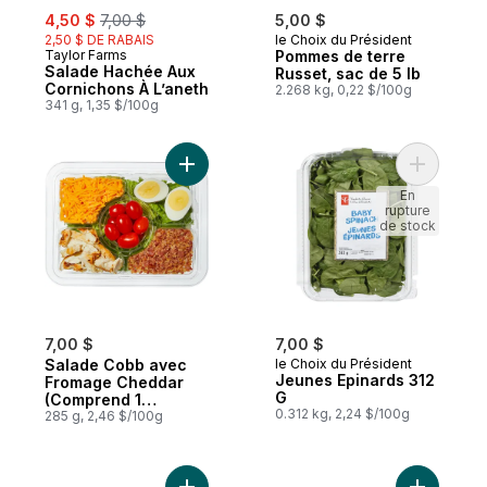
sale:
, formerly:
4,50 $
7,00 $
5,00 $
2,50 $ DE RABAIS
le Choix du Président
Taylor Farms
Pommes de terre
Salade Hachée Aux
Russet, sac de 5 lb
Cornichons À L’aneth
2.268 kg, 0,22 $/100g
341 g, 1,35 $/100g
Ajouter Salade Cobb avec Fromage Chedda
Ajouter J
En
rupture
de stock
7,00 $
7,00 $
Salade Cobb avec
le Choix du Président
Jeunes Epinards 312
Fromage Cheddar
G
(Comprend 1
0.312 kg, 2,24 $/100g
vinaigrette gratuit de
285 g, 2,46 $/100g
44 ml)