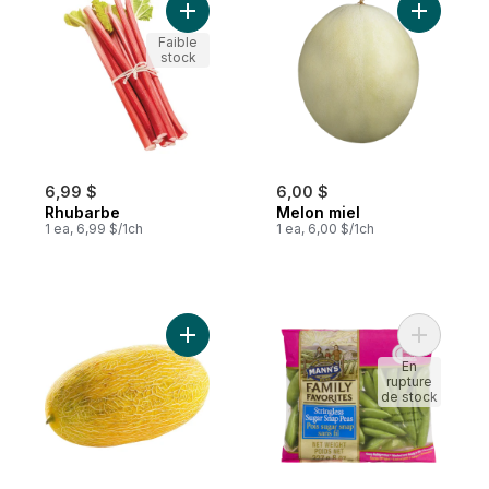
Ajouter Rhubarbe au panier
Ajouter M
Faible
stock
6,99 $
6,00 $
Rhubarbe
Melon miel
1 ea, 6,99 $/1ch
1 ea, 6,00 $/1ch
Ajouter Melons Hami au panier
Ajouter P
En
rupture
de stock