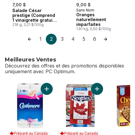
7,00 $
9,00 $
Salade César
Sans Nom
Oranges
prestige (Comprend
naturellement
1 vinaigrette gratuit
imparfaites
de 44 ml)
218 g, 3,21 $/100g
1.81 kg, 0,50 $/100g
1
2
3
4
5
6
Meilleures Ventes
Découvrez des offres et des promotions disponibles
uniquement avec PC Optimum.
sauter Meilleures Ventes
Ajouter Papier hygiénique, 8 rouleaux, deux
Ajouter Boîte de m
Préparé au Canada
Préparé au Canada