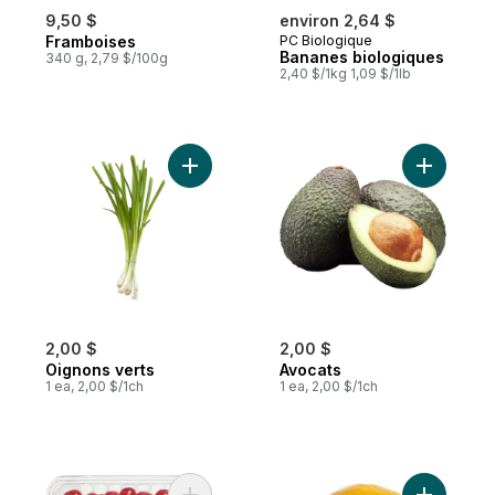
9,50 $
environ 2,64 $
Framboises
PC Biologique
Bananes biologiques
340 g, 2,79 $/100g
2,40 $/1kg 1,09 $/1lb
Ajouter Oignons verts au panier
Ajouter A
2,00 $
2,00 $
Oignons verts
Avocats
1 ea, 2,00 $/1ch
1 ea, 2,00 $/1ch