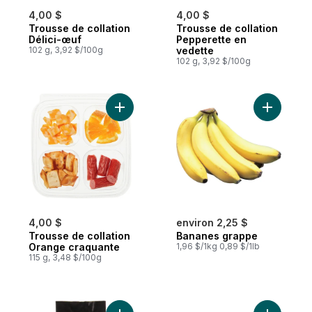
4,00 $
4,00 $
Trousse de collation
Trousse de collation
Délici-œuf
Pepperette en
102 g, 3,92 $/100g
vedette
102 g, 3,92 $/100g
Ajouter Trousse de collation Orange craq
Ajouter B
4,00 $
environ 2,25 $
Trousse de collation
Bananes grappe
Orange craquante
1,96 $/1kg 0,89 $/1lb
115 g, 3,48 $/100g