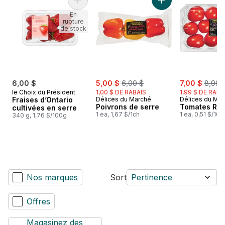
Ajouter Fraises d’Ontario cultivées en serre 
Ajouter Poivrons d
En
rupture
de stock
sale:
, formerly:
sale:
, forme
6,00 $
5,00 $
6,00 $
7,00 $
8,99 
le Choix du Président
1,00 $ DE RABAIS
1,99 $ DE RABA
Fraises d’Ontario
Délices du Marché
Délices du Ma
Poivrons de serre
Tomates Ro
cultivées en serre
1 ea, 1,67 $/1ch
1 ea, 0,51 $/10
340 g, 1,76 $/100g
Nos marques
Sort
Pertinence
Offres
Magasinez des