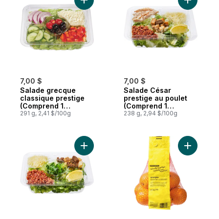
Ajouter Salade grecque classique prestige
Ajouter S
7,00 $
7,00 $
Salade grecque
Salade César
classique prestige
prestige au poulet
(Comprend 1
(Comprend 1
vinaigrette gratuit de
291 g, 2,41 $/100g
vinaigrette gratuit de
238 g, 2,94 $/100g
44 ml)
44 ml)
Ajouter Salade César prestige (Comprend 1
Ajouter O