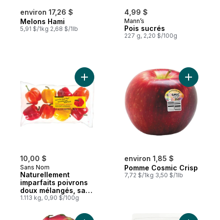
environ 17,26 $
4,99 $
Melons Hami
Mann’s
Pois sucrés
5,91 $/1kg 2,68 $/1lb
227 g, 2,20 $/100g
Ajouter Naturellement imparfaits poivrons
Ajouter P
10,00 $
environ 1,85 $
Sans Nom
Pomme Cosmic Crisp
Naturellement
7,72 $/1kg 3,50 $/1lb
imparfaits poivrons
doux mélangés, sac
de 2,5 lbs
1.113 kg, 0,90 $/100g