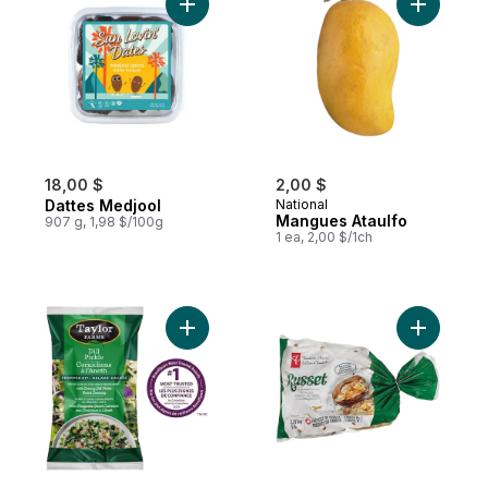
Ajouter Dattes Medjool au panier
Ajouter M
18,00 $
2,00 $
Dattes Medjool
National
Mangues Ataulfo
907 g, 1,98 $/100g
1 ea, 2,00 $/1ch
Ajouter Salade Hachée Aux Cornichons À 
Ajouter P