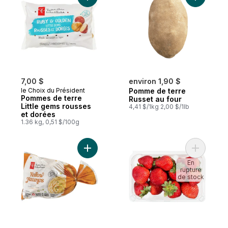
7,00 $
environ 1,90 $
le Choix du Président
Pomme de terre
Pommes de terre
Russet au four
Little gems rousses
4,41 $/1kg 2,00 $/1lb
et dorées
1.36 kg, 0,51 $/100g
Ajouter Pommes de terre jaunes, sac de 5
Ajouter F
En
rupture
de stock