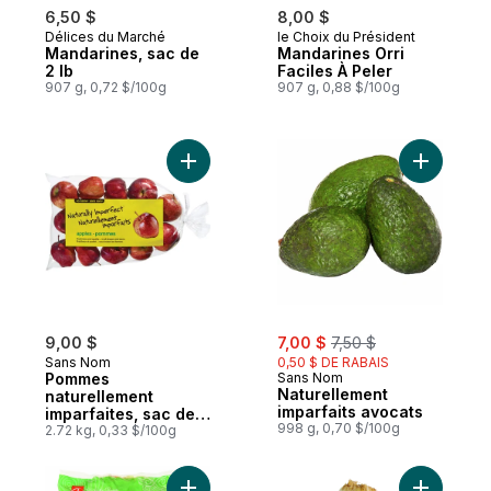
6,50 $
8,00 $
Délices du Marché
le Choix du Président
Mandarines, sac de
Mandarines Orri
2 lb
Faciles À Peler
907 g, 0,72 $/100g
907 g, 0,88 $/100g
Ajouter Pommes naturellement imparfaites,
Ajouter N
sale:
, formerly:
9,00 $
7,00 $
7,50 $
Sans Nom
0,50 $ DE RABAIS
Pommes
Sans Nom
Naturellement
naturellement
imparfaits avocats
imparfaites, sac de 6
998 g, 0,70 $/100g
lb
2.72 kg, 0,33 $/100g