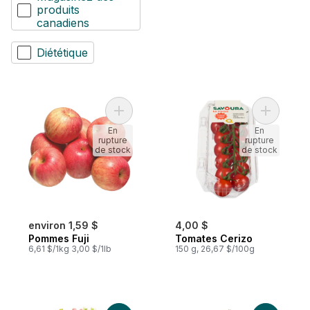
produits
canadiens
Diététique
Ajouter Pommes Fuji au panier
Ajouter T
En
En
rupture
rupture
de stock
de stock
environ 1,59 $
4,00 $
Pommes Fuji
Tomates Cerizo
6,61 $/1kg 3,00 $/1lb
150 g, 26,67 $/100g