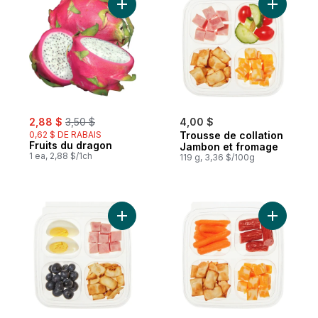
Ajouter Fruits du dragon au panier
Ajouter T
sale:
, formerly:
2,88 $
3,50 $
4,00 $
0,62 $ DE RABAIS
Trousse de collation
Fruits du dragon
Jambon et fromage
1 ea, 2,88 $/1ch
119 g, 3,36 $/100g
Ajouter Trousse de collation Délici-œuf a
Ajouter T