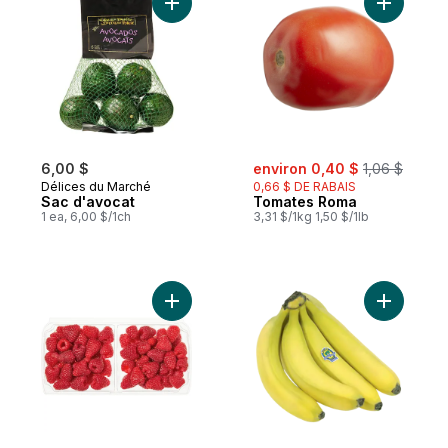
Ajouter Sac d'avocat au panier
Ajouter T
sale:
, formerly:
6,00 $
environ 0,40 $
1,06 $
Délices du Marché
0,66 $ DE RABAIS
Sac d'avocat
Tomates Roma
1 ea, 6,00 $/1ch
3,31 $/1kg 1,50 $/1lb
Ajouter Framboises au panier
Ajouter B