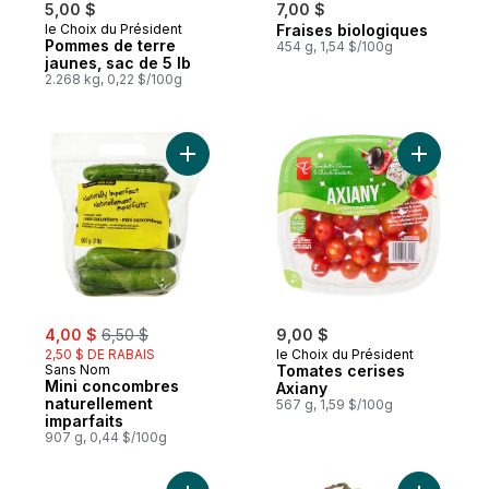
5,00 $
7,00 $
le Choix du Président
Fraises biologiques
Pommes de terre
454 g, 1,54 $/100g
jaunes, sac de 5 lb
2.268 kg, 0,22 $/100g
Ajouter Mini concombres naturellement imp
Ajouter T
sale:
, formerly:
4,00 $
6,50 $
9,00 $
2,50 $ DE RABAIS
le Choix du Président
Sans Nom
Tomates cerises
Mini concombres
Axiany
naturellement
567 g, 1,59 $/100g
imparfaits
907 g, 0,44 $/100g