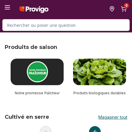
Passer au contenu principal
Passer au pied de page
0
Rechercher des produits
Produits de saison
sauter Produits de saison
Notre promesse fraîcheur
Produits biologiques durables
Cultivé en serre
Magasiner tout
sauter Cultivé en serre