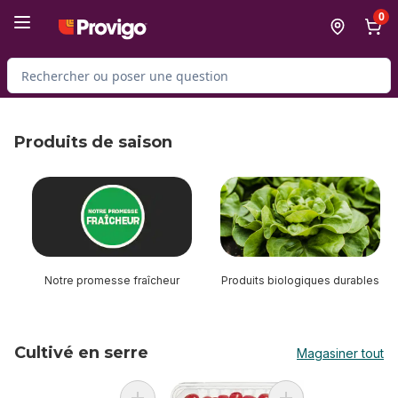
Passer au contenu principal
Passer au pied de page
0
Rechercher des produits
Produits de saison
sauter Produits de saison
Notre promesse fraîcheur
Produits biologiques durables
Cultivé en serre
Magasiner tout
sauter Cultivé en serre