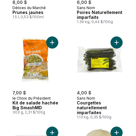
8,00 $
6,00 $
Délices du Marché
Sans Nom
Prunes jaunes
Poires Naturellement
1.5 l, 0,53 $/100ml
imparfaits
1.36 kg, 0,44 $/100g
Ajouter Kit de salade hachée Big SmashM
Ajouter C
7,00 $
4,00 $
le Choix du Président
Sans Nom
Kit de salade hachée
Courgettes
Big SmashMD
naturellement
303 g, 2,31 $/100g
imparfaites
1.13 kg, 0,35 $/100g
Ajouter Fraises naturellement imparfaits a
Ajouter C