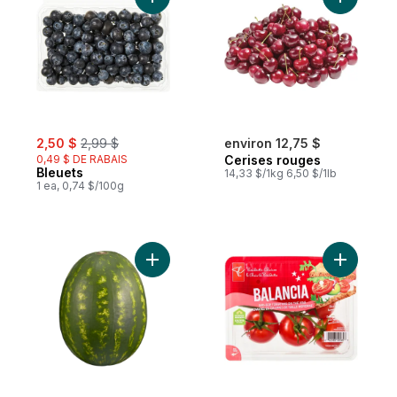
Ajouter Bleuets au panier
Ajouter C
sale:
, formerly:
2,50 $
2,99 $
environ 12,75 $
0,49 $ DE RABAIS
Cerises rouges
Bleuets
14,33 $/1kg 6,50 $/1lb
1 ea, 0,74 $/100g
Ajouter Melon d’eau rouge sans pépins au
Ajouter T