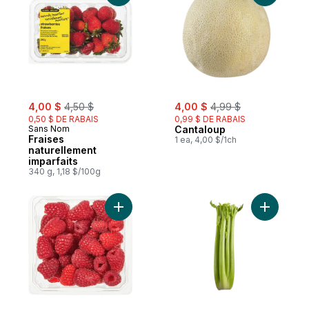
sale:
, formerly:
sale:
, formerly:
4,00 $
4,50 $
4,00 $
4,99 $
0,50 $ DE RABAIS
0,99 $ DE RABAIS
Sans Nom
Cantaloup
Fraises
1 ea, 4,00 $/1ch
naturellement
imparfaits
340 g, 1,18 $/100g
Ajouter Framboises, demi-pinte au panier
Ajouter Cé