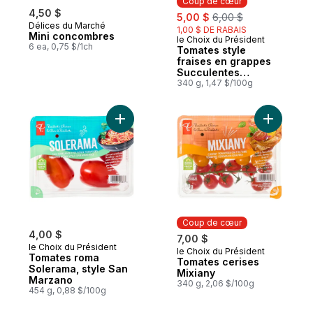
Coup de cœur
4,50 $
sale:
, formerly:
5,00 $
6,00 $
Délices du Marché
1,00 $ DE RABAIS
Mini concombres
le Choix du Président
Coup de cœur
6 ea, 0,75 $/1ch
Tomates style
fraises en grappes
Succulentes
beautés
340 g, 1,47 $/100g
Ajouter Tomates roma Solerama, style Sa
Coup de cœur
4,00 $
7,00 $
le Choix du Président
le Choix du Président
Coup de cœur
Tomates roma
Tomates cerises
Solerama, style San
Mixiany
Marzano
340 g, 2,06 $/100g
454 g, 0,88 $/100g