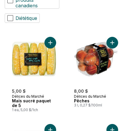
produits
canadiens
Diététique
Ajouter Maïs sucré paquet de 5 au panier
Ajouter P
5,00 $
8,00 $
Délices du Marché
Délices du Marché
Maïs sucré paquet
Pêches
de 5
3 l, 0,27 $/100ml
1 ea, 5,00 $/1ch