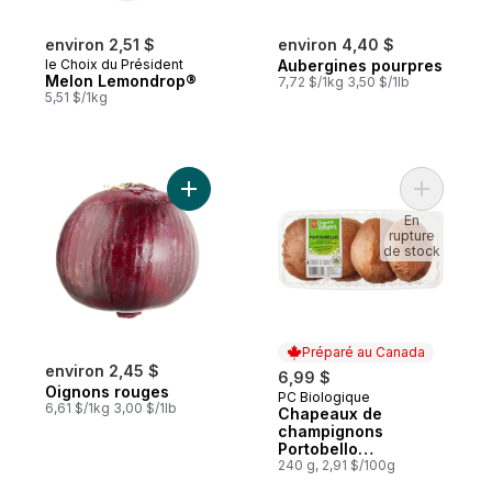
environ 2,51 $
environ 4,40 $
le Choix du Président
Aubergines pourpres
Melon Lemondrop®
7,72 $/1kg 3,50 $/1lb
5,51 $/1kg
Ajouter Oignons rouges au panier
Ajouter C
En
rupture
de stock
Préparé au Canada
environ 2,45 $
6,99 $
Oignons rouges
PC Biologique
Préparé au Canada
6,61 $/1kg 3,00 $/1lb
Chapeaux de
champignons
Portobello
biologiques
240 g, 2,91 $/100g