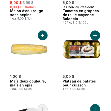
sale:
, formerly:
5,00 $
5,99 $
5,00 $
0,99 $ DE RABAIS
le Choix du Président
Melon d’eau rouge
Tomates en grappes
sans pépins
de taille moyenne
1 ea, 5,00 $/1ch
Balancia
454 g, 1,10 $/100g
Ajouter Maïs deux couleurs, maïs en épis 
Ajouter P
1,00 $
5,00 $
Maïs deux couleurs,
Plateau de patates
maïs en épis
pour cuisson
1 ea, 1,00 $/1ch
1 ea, 5,00 $/1ch
Ajouter Nectarine au panier
Ajouter K