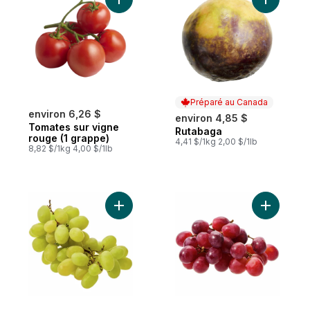
Ajouter Tomates sur vigne rouge (1 grapp
Ajouter R
Préparé au Canada
environ 6,26 $
environ 4,85 $
Tomates sur vigne
Rutabaga
Préparé au Canada
rouge (1 grappe)
4,41 $/1kg 2,00 $/1lb
8,82 $/1kg 4,00 $/1lb
Ajouter Raisins verts sans pépins au panie
Ajouter R