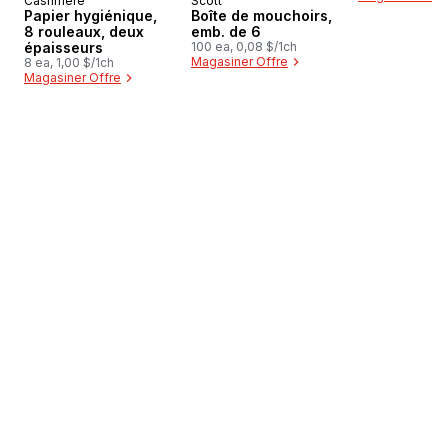
Cashmere
Scott
Préparé au Canada
Préparé au Canada
Papier hygiénique,
Boîte de mouchoirs,
8 rouleaux, deux
emb. de 6
épaisseurs
100 ea, 0,08 $/1ch
Magasiner Offre
8 ea, 1,00 $/1ch
Magasiner Offre