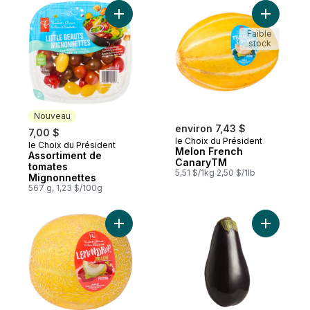
Ajouter Assortiment de tomates Mignonnet
Ajouter M
Faible
stock
Nouveau
environ 7,43 $
7,00 $
le Choix du Président
le Choix du Président
Nouveau
Melon French
Assortiment de
CanaryTM
tomates
5,51 $/1kg 2,50 $/1lb
Mignonnettes
567 g, 1,23 $/100g
Ajouter Melon Lemondrop® au panier
Ajouter A