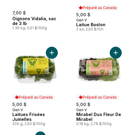
Préparé au Canada
7,00 $
5,00 $
Oignons Vidalia, sac
Gen V
Préparé au Canada
de 3 lb
Laitue Boston
1.36 kg, 0,51 $/100g
2 ea, 2,50 $/1ch
Ajouter Laitues Frisées Jumelles au panier
Ajouter M
Préparé au Canada
Préparé au Canada
5,00 $
5,00 $
Gen V
Gen V
Préparé au Canada
Préparé au Canada
Laitues Frisées
Mirabel Duo Fleur De
Jumelles
Mirabel
200 g, 2,50 $/100g
0.18 kg, 2,78 $/100g