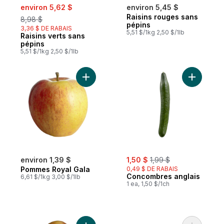
sale:
, formerly:
environ 5,62 $
environ 5,45 $
Raisins rouges sans
8,98 $
pépins
3,36 $ DE RABAIS
5,51 $/1kg 2,50 $/1lb
Raisins verts sans
pépins
5,51 $/1kg 2,50 $/1lb
Ajouter Pommes Royal Gala au panier
Ajouter C
sale:
, formerly:
environ 1,39 $
1,50 $
1,99 $
Pommes Royal Gala
0,49 $ DE RABAIS
Concombres anglais
6,61 $/1kg 3,00 $/1lb
1 ea, 1,50 $/1ch