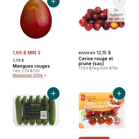
Ajouter Mangues rouges au panier
Ajouter C
En
rupture
de stock
sale:
1,66 $ MIN 3
environ 12,15 $
, formerly:
Cerise rouge et
1,79 $
prune (sac)
Mangues rouges
17,64 $/1kg 8,00 $/1lb
1 ea, 1,79 $/1ch
Magasiner Offre
Ajouter Mini concombres au panier
Ajouter T