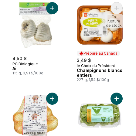
Ajouter Ail au panier
Ajouter C
En
rupture
de stock
Préparé au Canada
4,50 $
3,49 $
PC Biologique
le Choix du Président
Préparé au Canada
Ail
Champignons blancs
115 g, 3,91 $/100g
entiers
227 g, 1,54 $/100g
Ajouter Oignons Vidalia, sac de 3 lb au pa
Ajouter L