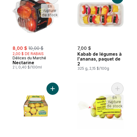
En
rupture
de stock
sale:
, formerly:
8,00 $
10,00 $
7,00 $
2,00 $ DE RABAIS
Kabab de légumes à
Délices du Marché
l'ananas, paquet de
Nectarine
2
2 l, 0,40 $/100ml
325 g, 2,15 $/100g
Ajouter Prunes jaunes au panier
Ajouter P
En
rupture
de stock