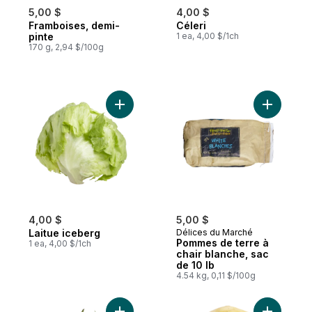
5,00 $
4,00 $
Framboises, demi-
Céleri
pinte
1 ea, 4,00 $/1ch
170 g, 2,94 $/100g
Ajouter Laitue iceberg au panier
Ajouter P
4,00 $
5,00 $
Laitue iceberg
Délices du Marché
Pommes de terre à
1 ea, 4,00 $/1ch
chair blanche, sac
de 10 lb
4.54 kg, 0,11 $/100g