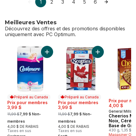
1
2
3
4
5
6
Meilleures Ventes
Découvrez des offres et des promotions disponibles
uniquement avec PC Optimum.
sauter Meilleures Ventes
Ajouter Papier hygiénique, 8 rouleaux, deux
Ajouter Boîte de m
Préparé au Canada
Préparé au Canada
Prix pour m
Prix pour membres
Prix pour membres
4,00 $
3,99 $
3,99 $
General Mills
, formerly:
, formerly:
11,99 $
7,99 $ Non-
11,99 $
7,99 $ Non-
Cheerios Mi
Noix, Céréal
membres
membres
Base de Gra
4,00 $ DE RABAIS
4,00 $ DE RABAIS
Entiers
430 g, 1,35 $/1
Taxes en sus
Taxes en sus
Magasiner Off