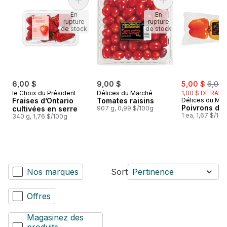
Ajouter Fraises d’Ontario cultivées en serre 
Ajouter Tomates rai
En
En
rupture
rupture
de stock
de stock
sale:
, form
6,00 $
9,00 $
5,00 $
6,00 
le Choix du Président
Délices du Marché
1,00 $ DE RABA
Fraises d’Ontario
Tomates raisins
Délices du Ma
Poivrons de 
cultivées en serre
907 g, 0,99 $/100g
1 ea, 1,67 $/1ch
340 g, 1,76 $/100g
Nos marques
Sort
Pertinence
Offres
Magasinez des