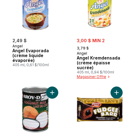
sale:
2,49 $
3,00 $ MIN 2
, formerly:
Angel
3,79 $
Angel Evaporada
Angel
(crème liquide
Angel Kremdensada
évaporée)
(crème épaisse
405 ml, 0,61 $/100ml
sucrée)
405 ml, 0,94 $/100ml
Magasiner Offre
Ajouter Lait de coco en conserve au pani
Ajouter B