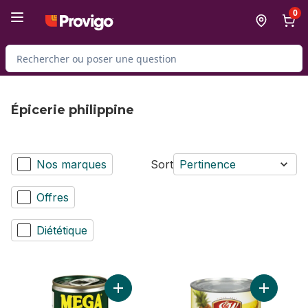
Passer au contenu principal
Passer au pied de page
0
Rechercher des produits
Épicerie philippine
Nos marques
Sort
Pertinence
Offres
Diététique
Ajouter Sardines géantes dans une sauce 
Ajouter S