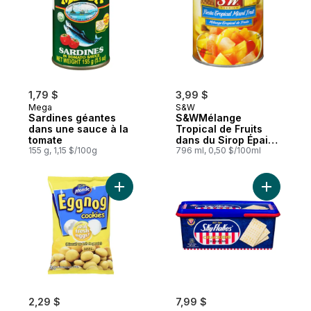
1,79 $
3,99 $
Mega
S&W
Sardines géantes
S&WMélange
dans une sauce à la
Tropical de Fruits
tomate
dans du Sirop Épais
155 g, 1,15 $/100g
796 ml
796 ml, 0,50 $/100ml
Ajouter Biscuits au lait de poule au panier
Ajouter C
2,29 $
7,99 $