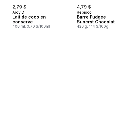
2,79 $
4,79 $
Aroy D
Rebisco
Lait de coco en
Barre Fudgee
conserve
Suncrst Chocolat
400 ml, 0,70 $/100ml
420 g, 1,14 $/100g