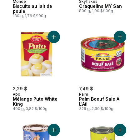
Monde
Skyflakes
Biscuits au lait de
Craquelins MY San
poule
800 g, 1,00 $/100g
130 g, 1,76 $/100g
Ajouter Mélange Puto White King au panie
Ajouter Pa
3,29 $
7,49 $
Apo
Palm
Mélange Puto White
Palm Boeuf Sale A
King
L'Ail
400 g, 0,82 $/100g
326 g, 2,30 $/100g
Ajouter Angel Evaporada (crème liquide 
Ajouter A