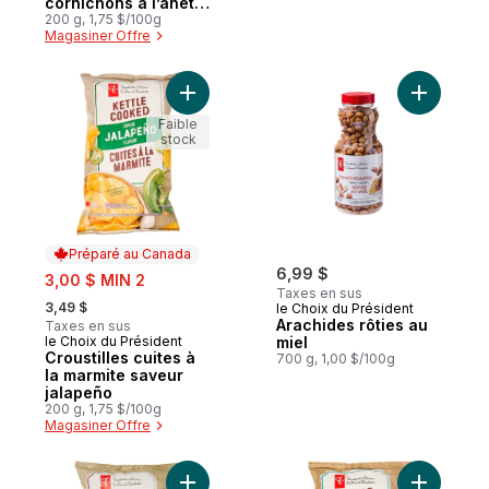
cornichons à l’aneth
épicés
200 g, 1,75 $/100g
Magasiner Offre
Ajouter Croustilles cuites à la marmite sa
Ajouter Ar
Faible
stock
Préparé au Canada
sale:
6,99 $
3,00 $ MIN 2
Taxes en sus
, formerly:
3,49 $
le Choix du Président
Arachides rôties au
Taxes en sus
le Choix du Président
miel
Préparé au Canada
Croustilles cuites à
700 g, 1,00 $/100g
la marmite saveur
jalapeño
200 g, 1,75 $/100g
Magasiner Offre
Ajouter Croustiles à saveur de ketchup épi
Ajouter Cr