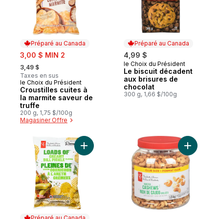
Préparé au Canada
Préparé au Canada
sale:
3,00 $ MIN 2
4,99 $
, formerly:
le Choix du Président
Préparé au Canada
3,49 $
Le biscuit décadent
Taxes en sus
aux brisures de
le Choix du Président
Préparé au Canada
chocolat
Croustilles cuites à
300 g, 1,66 $/100g
la marmite saveur de
truffe
200 g, 1,75 $/100g
Magasiner Offre
Ajouter Croustilles ondulées Pleines de s
Ajouter N
Préparé au Canada