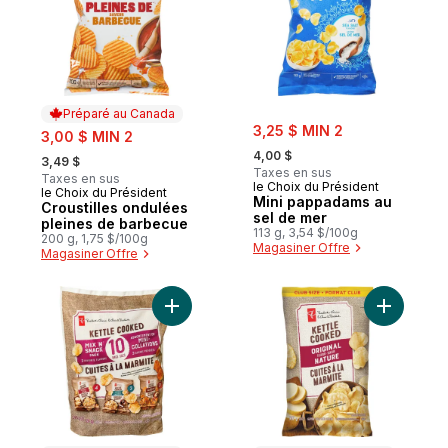
Préparé au Canada
sale:
sale:
3,25 $ MIN 2
3,00 $ MIN 2
, formerly:
, formerly:
4,00 $
3,49 $
Taxes en sus
Taxes en sus
le Choix du Président
le Choix du Président
Préparé au Canada
Mini pappadams au
Croustilles ondulées
sel de mer
pleines de barbecue
113 g, 3,54 $/100g
200 g, 1,75 $/100g
Magasiner Offre
Magasiner Offre
Ajouter Croustilles cuites à la marmite, as
Ajouter Cr