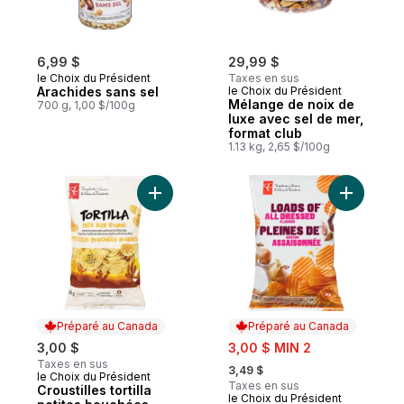
6,99 $
29,99 $
le Choix du Président
Taxes en sus
Arachides sans sel
le Choix du Président
Mélange de noix de
700 g, 1,00 $/100g
luxe avec sel de mer,
format club
1.13 kg, 2,65 $/100g
Ajouter Croustilles tortilla petites bouché
Ajouter C
Préparé au Canada
Préparé au Canada
sale:
3,00 $
3,00 $ MIN 2
, formerly:
Taxes en sus
3,49 $
le Choix du Président
Préparé au Canada
Taxes en sus
Croustilles tortilla
le Choix du Président
Préparé au Canada