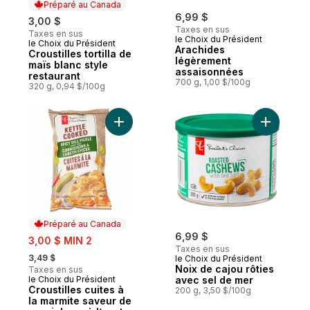
Préparé au Canada
6,99 $
3,00 $
Taxes en sus
Taxes en sus
le Choix du Président
le Choix du Président
Préparé au Canada
Arachides
Croustilles tortilla de
légèrement
maïs blanc style
assaisonnées
restaurant
700 g, 1,00 $/100g
320 g, 0,94 $/100g
Ajouter Croustilles cuites à la marmite sa
Ajouter N
Préparé au Canada
sale:
6,99 $
3,00 $ MIN 2
Taxes en sus
, formerly:
3,49 $
le Choix du Président
Noix de cajou rôties
Taxes en sus
le Choix du Président
avec sel de mer
Préparé au Canada
Croustilles cuites à
200 g, 3,50 $/100g
la marmite saveur de