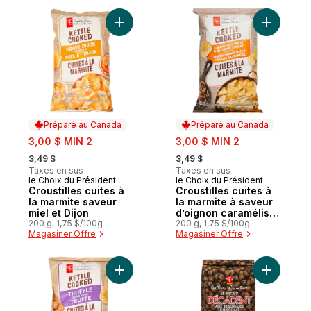
Ajouter Croustilles cuites à la marmite sav
Ajouter C
Préparé au Canada
Préparé au Canada
sale:
sale:
3,00 $ MIN 2
3,00 $ MIN 2
, formerly:
, formerly:
3,49 $
3,49 $
Taxes en sus
Taxes en sus
le Choix du Président
le Choix du Président
Préparé au Canada
Préparé au Canada
Croustilles cuites à
Croustilles cuites à
la marmite saveur
la marmite à saveur
miel et Dijon
d’oignon caramélisé
200 g, 1,75 $/100g
et de vinaigre
200 g, 1,75 $/100g
Magasiner Offre
Magasiner Offre
balsamique
Ajouter Croustilles cuites à la marmite sav
Ajouter L