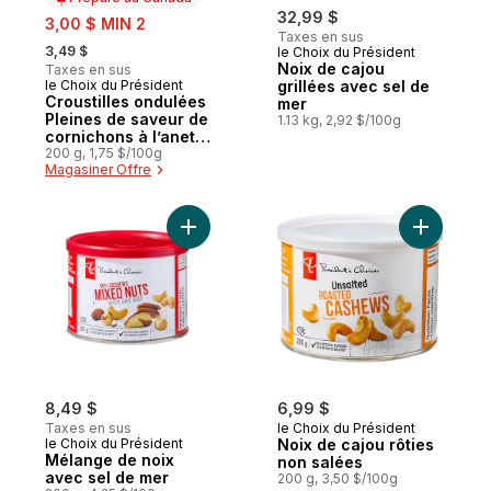
sale:
32,99 $
3,00 $ MIN 2
Taxes en sus
, formerly:
3,49 $
le Choix du Président
Noix de cajou
Taxes en sus
le Choix du Président
grillées avec sel de
Préparé au Canada
Croustilles ondulées
mer
Pleines de saveur de
1.13 kg, 2,92 $/100g
cornichons à l’aneth
crémeux
200 g, 1,75 $/100g
Magasiner Offre
Ajouter Mélange de noix avec sel de mer
Ajouter N
8,49 $
6,99 $
Taxes en sus
le Choix du Président
le Choix du Président
Noix de cajou rôties
Mélange de noix
non salées
avec sel de mer
200 g, 3,50 $/100g