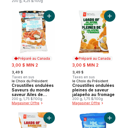
200 g, 4,25 $/100g
Ajouter Croustilles ondulées Saveurs du 
Préparé au Canada
Préparé au Canada
sale:
sale:
3,00 $ MIN 2
3,00 $ MIN 2
, formerly:
, formerly:
3,49 $
3,49 $
Taxes en sus
Taxes en sus
le Choix du Président
le Choix du Président
Préparé au Canada
Préparé au Canada
Croustilles ondulées
Croustilles ondulées
Saveurs du monde
pleines de saveur
saveur Ailes de
jalapeño au fromage
poulet Buffalo et
200 g, 1,75 $/100g
200 g, 1,75 $/100g
Magasiner Offre
Magasiner Offre
fromage bleu
Ajouter Croustilles ondulées pleines de 
Ajouter M