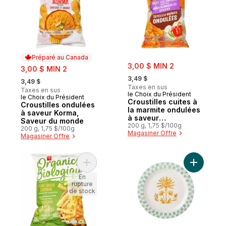
Préparé au Canada
sale:
sale:
3,00 $ MIN 2
3,00 $ MIN 2
, formerly:
, formerly:
3,49 $
3,49 $
Taxes en sus
Taxes en sus
le Choix du Président
le Choix du Président
Préparé au Canada
Croustilles cuites à
Croustilles ondulées
la marmite ondulées
à saveur Korma,
à saveur
Saveur du monde
assaisonnées et
200 g, 1,75 $/100g
200 g, 1,75 $/100g
Magasiner Offre
épicées
Magasiner Offre
Ajouter Grignotines de maïs cuites au fou
Ajouter Pl
En
rupture
de stock