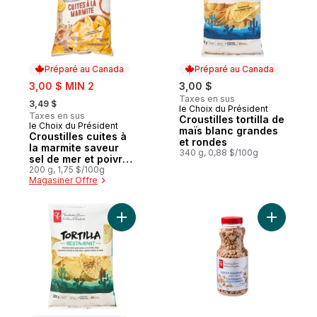
Préparé au Canada
Préparé au Canada
sale:
3,00 $ MIN 2
3,00 $
, formerly:
Taxes en sus
3,49 $
le Choix du Président
Préparé au Canada
Taxes en sus
Croustilles tortilla de
le Choix du Président
Préparé au Canada
maïs blanc grandes
Croustilles cuites à
et rondes
la marmite saveur
340 g, 0,88 $/100g
sel de mer et poivre
concassé
200 g, 1,75 $/100g
Magasiner Offre
Ajouter Croustilles tortilla de maïs blanc s
Ajouter A