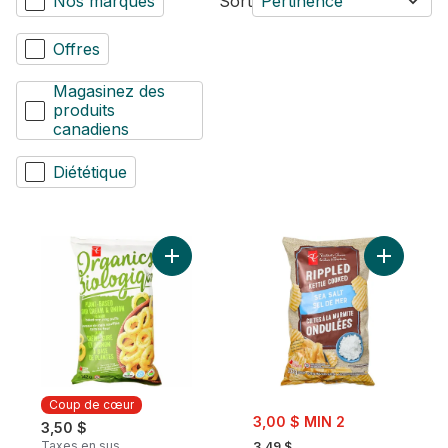
Nos marques
Sort
Pertinence
Offres
Magasinez des
produits
canadiens
Diététique
Ajouter Anneaux de maïs soufflés cuits au
Ajouter Cr
Coup de cœur
sale:
3,00 $ MIN 2
3,50 $
, formerly:
Taxes en sus
3,49 $