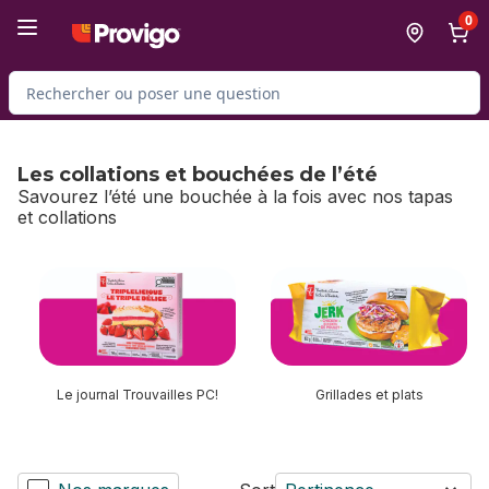
Passer au contenu principal
Passer au pied de page
0
Rechercher des produits
Les collations et bouchées de l’été
Savourez l’été une bouchée à la fois avec nos tapas
et collations
sauter Les collations et bouchées de l’été
Le journal Trouvailles PC!
Grillades et plats