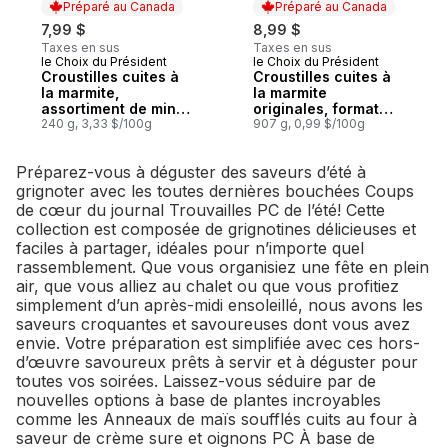
Préparé au Canada
Préparé au Canada
7,99 $
8,99 $
Taxes en sus
Taxes en sus
le Choix du Président
le Choix du Président
Préparé au Canada
Préparé au Canada
Croustilles cuites à
Croustilles cuites à
la marmite,
la marmite
assortiment de mini-
originales, format
collations
240 g, 3,33 $/100g
club
907 g, 0,99 $/100g
Préparez-vous à déguster des saveurs d’été à
grignoter avec les toutes dernières bouchées Coups
de cœur du journal Trouvailles PC de l’été! Cette
collection est composée de grignotines délicieuses et
faciles à partager, idéales pour n’importe quel
rassemblement. Que vous organisiez une fête en plein
air, que vous alliez au chalet ou que vous profitiez
simplement d’un après-midi ensoleillé, nous avons les
saveurs croquantes et savoureuses dont vous avez
envie. Votre préparation est simplifiée avec ces hors-
d’œuvre savoureux prêts à servir et à déguster pour
toutes vos soirées. Laissez-vous séduire par de
nouvelles options à base de plantes incroyables
comme les Anneaux de maïs soufflés cuits au four à
saveur de crème sure et oignons PC À base de