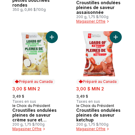
petites bouchées
Croustilles ondulées
rondes
pleines de saveur
350 g, 0,86 $/100g
assaisonnée
200 g, 1,75 $/100g
Magasiner Offre
Ajouter Croustilles ondulées pleines de s
Préparé au Canada
Préparé au Canada
sale:
sale:
3,00 $ MIN 2
3,00 $ MIN 2
, formerly:
, formerly:
3,49 $
3,49 $
Taxes en sus
Taxes en sus
le Choix du Président
le Choix du Président
Préparé au Canada
Préparé au Canada
Croustilles ondulées
Croustilles ondulées
pleines de saveur
pleines de saveur
crème sure et
ketchup
oignon
200 g, 1,75 $/100g
200 g, 1,75 $/100g
Magasiner Offre
Magasiner Offre