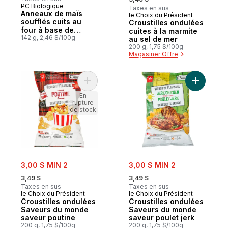
PC Biologique
Coup de cœur
Taxes en sus
Anneaux de maïs
le Choix du Président
soufflés cuits au
Croustilles ondulées
four à base de
cuites à la marmite
plantes, saveur
142 g, 2,46 $/100g
au sel de mer
crème sure et
200 g, 1,75 $/100g
oignon
Magasiner Offre
Ajouter Croustilles ondulées Saveurs du 
Ajouter C
En
rupture
de stock
sale:
sale:
3,00 $ MIN 2
3,00 $ MIN 2
, formerly:
, formerly:
3,49 $
3,49 $
Taxes en sus
Taxes en sus
le Choix du Président
le Choix du Président
Croustilles ondulées
Croustilles ondulées
Saveurs du monde
Saveurs du monde
saveur poutine
saveur poulet jerk
200 g, 1,75 $/100g
200 g, 1,75 $/100g