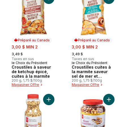
Préparé au Canada
Préparé au Canada
sale:
sale:
3,00 $ MIN 2
3,00 $ MIN 2
, formerly:
, formerly:
3,49 $
3,49 $
Taxes en sus
Taxes en sus
le Choix du Président
le Choix du Président
Préparé au Canada
Préparé au Canada
Croustiles à saveur
Croustilles cuites à
de ketchup épicé,
la marmite saveur
cuites à la marmite
sel de mer et
200 g, 1,75 $/100g
vinaigre de malt
200 g, 1,75 $/100g
Magasiner Offre
Magasiner Offre
Ajouter Arachides sans sel au panier
Ajouter M