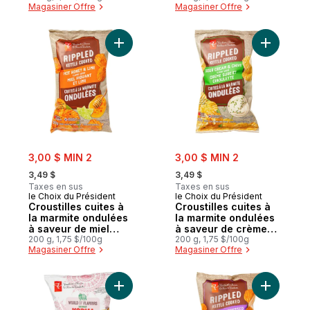
Magasiner Offre
Magasiner Offre
Ajouter Croustilles cuites à la marmite on
Ajouter C
sale:
sale:
3,00 $ MIN 2
3,00 $ MIN 2
, formerly:
, formerly:
3,49 $
3,49 $
Taxes en sus
Taxes en sus
le Choix du Président
le Choix du Président
Croustilles cuites à
Croustilles cuites à
la marmite ondulées
la marmite ondulées
à saveur de miel
à saveur de crème
piquant et de lime
200 g, 1,75 $/100g
sure et de ciboulette
200 g, 1,75 $/100g
Magasiner Offre
Magasiner Offre
Ajouter Croustilles ondulées à saveur Ko
Ajouter C