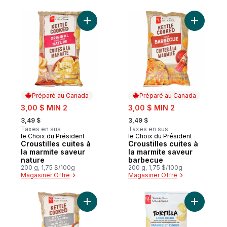
Ajouter Croustilles cuites à la marmite sav
Ajouter C
Préparé au Canada
Préparé au Canada
sale:
sale:
3,00 $ MIN 2
3,00 $ MIN 2
, formerly:
, formerly:
3,49 $
3,49 $
Taxes en sus
Taxes en sus
le Choix du Président
le Choix du Président
Préparé au Canada
Préparé au Canada
Croustilles cuites à
Croustilles cuites à
la marmite saveur
la marmite saveur
nature
barbecue
200 g, 1,75 $/100g
200 g, 1,75 $/100g
Magasiner Offre
Magasiner Offre
Ajouter Croustilles cuites à la marmite sa