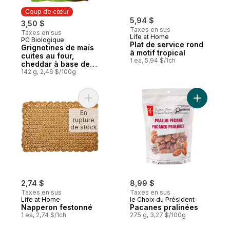
Coup de cœur
5,94 $
3,50 $
Taxes en sus
Taxes en sus
Life at Home
PC Biologique
Coup de cœur
Plat de service rond
Grignotines de maïs
à motif tropical
cuites au four,
1 ea, 5,94 $/1ch
cheddar à base de
plantes
142 g, 2,46 $/100g
Ajouter Napperon festonné au panier
Ajouter P
En
rupture
de stock
2,74 $
8,99 $
Taxes en sus
Taxes en sus
Life at Home
le Choix du Président
Napperon festonné
Pacanes pralinées
1 ea, 2,74 $/1ch
275 g, 3,27 $/100g