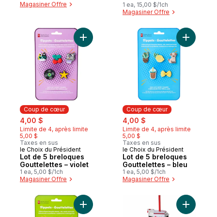
Magasiner Offre
1 ea, 15,00 $/1ch
Magasiner Offre
Ajouter Lot de 5 breloques Gouttelettes – 
Ajouter L
Coup de cœur
Coup de cœur
sale:
, formerly:
sale:
, formerly:
4,00 $
4,00 $
Limite de 4, après limite
Limite de 4, après limite
5,00 $
5,00 $
Taxes en sus
Taxes en sus
le Choix du Président
le Choix du Président
Coup de cœur
Coup de cœur
Lot de 5 breloques
Lot de 5 breloques
Gouttelettes – violet
Gouttelettes – bleu
1 ea, 5,00 $/1ch
1 ea, 5,00 $/1ch
Magasiner Offre
Magasiner Offre
Ajouter Lot de 5 breloques Gouttelettes – 
Ajouter B