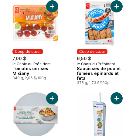
Ajouter S
Ajouter Tomates cerises Mixiany au pani
Coup de cœur
Coup de cœur
7,00 $
6,50 $
le Choix du Président
le Choix du Président
Coup de cœur
Coup de cœur
Tomates cerises
Saucisses de poulet
Mixiany
fumées épinards et
340 g, 2,06 $/100g
feta
375 g, 1,73 $/100g
Ajouter Contenant à salade Verdure et gra
Ajouter B