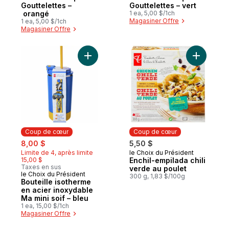
Gouttelettes –
Gouttelettes – vert
orangé
1 ea, 5,00 $/1ch
Magasiner Offre
1 ea, 5,00 $/1ch
Magasiner Offre
Ajouter Bouteille isotherme en acier inoxy
Coup de cœur
Coup de cœur
sale:
, formerly:
8,00 $
5,50 $
Limite de 4, après limite
le Choix du Président
Coup de cœur
15,00 $
Enchil-empilada chili
Taxes en sus
verde au poulet
le Choix du Président
Coup de cœur
300 g, 1,83 $/100g
Bouteille isotherme
en acier inoxydable
Ma mini soif – bleu
1 ea, 15,00 $/1ch
Magasiner Offre