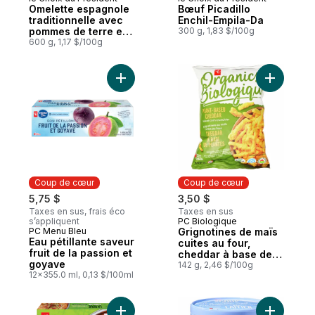
Coup de cœur
Coup de cœur
Omelette espagnole
Bœuf Picadillo
traditionnelle avec
Enchil-Empila-Da
pommes de terre et
300 g, 1,83 $/100g
oignons
600 g, 1,17 $/100g
Ajouter G
Coup de cœur
Coup de cœur
5,75 $
3,50 $
Taxes en sus, frais éco
Taxes en sus
s’appliquent
PC Biologique
Coup de cœur
PC Menu Bleu
Grignotines de maïs
Coup de cœur
Eau pétillante saveur
cuites au four,
fruit de la passion et
cheddar à base de
goyave
plantes
142 g, 2,46 $/100g
12x355.0 ml, 0,13 $/100ml