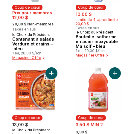
Coup de cœur
Coup de cœur
sale:
, formerly:
Prix pour membres
10,00 $
12,00 $
Limite de 4, après limite
, formerly:
20,00 $
20,00 $ Non-membres
Taxes en sus
Taxes en sus
le Choix du Président
Coup de cœur
le Choix du Président
Coup de cœur
Bouteille isotherme
Contenant à salade
en acier inoxydable
Verdure et grains –
Ma soif – bleu
bleu
1 ea, 20,00 $/1ch
1 ea, 20,00 $/1ch
Magasiner Offre
Magasiner Offre
Ajouter La roue à griller crevettes au chili 
Ajouter L
Coup de cœur
Coup de cœur
sale:
13,00 $
3,50 $ MIN 2
, formerly:
le Choix du Président
Coup de cœur
3,99 $