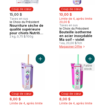
Coup de cœur
Coup de cœur
sale:
, formerly:
15,00 $
10,00 $
Taxes en sus
Limite de 4, après limite
le Choix du Président
20,00 $
Coup de cœur
Nourriture sèche de
Taxes en sus
le Choix du Président
Coup de cœur
qualité supérieure
Bouteille isotherme
pour chiots Nutrition
en acier inoxydable
première sans
2 kg, 0,75 $/100g
Ma soif – violet
grains, recette au
1 ea, 20,00 $/1ch
saumon, aux
Magasiner Offre
pommes de terre et
aux pois
Ajouter Bouteille isotherme en acier inoxy
Ajouter B
Faible
stock
Coup de cœur
Coup de cœur
sale:
, formerly:
sale:
, formerly:
8,00 $
8,00 $
Limite de 4, après limite
Limite de 4, après limite