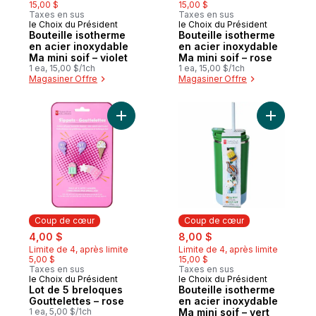
15,00 $
15,00 $
Taxes en sus
Taxes en sus
le Choix du Président
le Choix du Président
Coup de cœur
Coup de cœur
Bouteille isotherme
Bouteille isotherme
en acier inoxydable
en acier inoxydable
Ma mini soif – violet
Ma mini soif – rose
1 ea, 15,00 $/1ch
1 ea, 15,00 $/1ch
Magasiner Offre
Magasiner Offre
Ajouter Lot de 5 breloques Gouttelettes –
Ajouter Bo
Coup de cœur
Coup de cœur
sale:
, formerly:
sale:
, formerly:
4,00 $
8,00 $
Limite de 4, après limite
Limite de 4, après limite
5,00 $
15,00 $
Taxes en sus
Taxes en sus
le Choix du Président
le Choix du Président
Coup de cœur
Coup de cœur
Lot de 5 breloques
Bouteille isotherme
Gouttelettes – rose
en acier inoxydable
1 ea, 5,00 $/1ch
Ma mini soif – vert