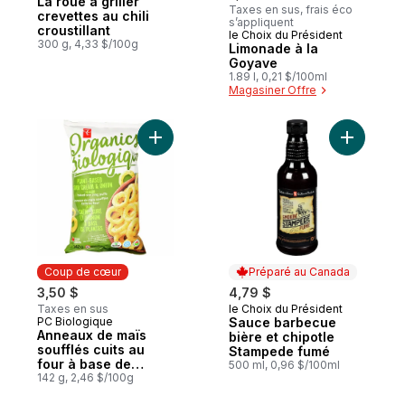
La roue à griller
Taxes en sus, frais éco
crevettes au chili
s’appliquent
croustillant
le Choix du Président
Coup de cœur
300 g, 4,33 $/100g
Limonade à la
Goyave
1.89 l, 0,21 $/100ml
Magasiner Offre
Ajouter Anneaux de maïs soufflés cuits au
Ajouter S
Coup de cœur
Préparé au Canada
3,50 $
4,79 $
Taxes en sus
le Choix du Président
Préparé au Canada
PC Biologique
Sauce barbecue
Coup de cœur
Anneaux de maïs
bière et chipotle
soufflés cuits au
Stampede fumé
four à base de
500 ml, 0,96 $/100ml
plantes, saveur
142 g, 2,46 $/100g
crème sure et