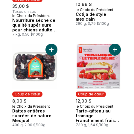
10,99 $
35,00 $
le Choix du Président
Taxes en sus
Cotija de style
le Choix du Président
Coup de cœur
mexicain
Nourriture sèche de
290 g, 3,79 $/100g
qualité supérieure
pour chiens adultes
Nutrition première
7 kg, 0,50 $/100g
sans grains, recette
au saumon, aux
pommes de terre et
Ajouter Dattes entières sucrées de natur
Ajouter T
aux pois
Coup de cœur
Coup de cœur
8,00 $
12,00 $
le Choix du Président
le Choix du Président
Coup de cœur
Coup de cœur
Dattes entières
Tarte-gâteau au
sucrées de nature
fromage
Medjool
Franchement fraise
400 g, 2,00 $/100g
Le triple délice
730 g, 1,64 $/100g