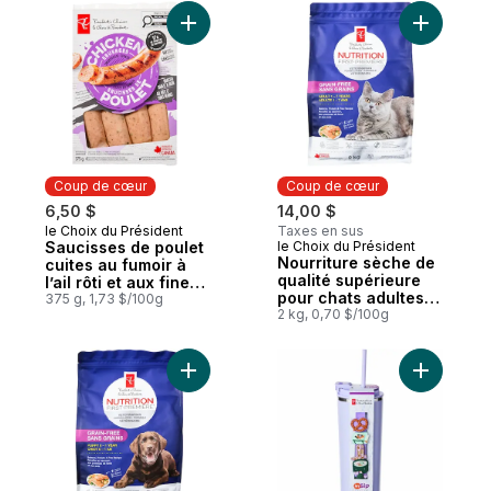
oignon
Ajouter Saucisses de poulet cuites au fumoi
Ajouter N
Coup de cœur
Coup de cœur
6,50 $
14,00 $
le Choix du Président
Taxes en sus
Coup de cœur
Saucisses de poulet
le Choix du Président
Coup de cœur
Nourriture sèche de
cuites au fumoir à
qualité supérieure
l’ail rôti et aux fines
pour chats adultes
herbes
375 g, 1,73 $/100g
Nutrition première
2 kg, 0,70 $/100g
sans grains, recette
au saumon, aux
pommes de terre et
Ajouter Nourriture sèche de qualité supér
Ajouter Bo
aux pois