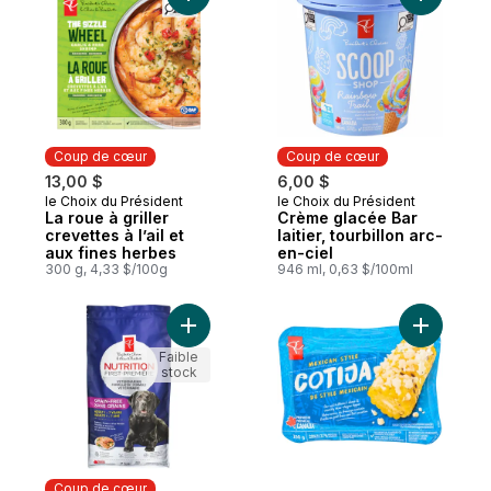
Ajouter La roue à griller crevettes à l’ail 
Ajouter Cr
Coup de cœur
Coup de cœur
13,00 $
6,00 $
le Choix du Président
le Choix du Président
Coup de cœur
Coup de cœur
La roue à griller
Crème glacée Bar
crevettes à l’ail et
laitier, tourbillon arc-
aux fines herbes
en-ciel
300 g, 4,33 $/100g
946 ml, 0,63 $/100ml
Ajouter Nourriture sèche de qualité supér
Ajouter Co
Faible
stock
Coup de cœur