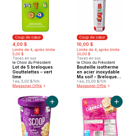
Coup de cœur
Coup de cœur
sale:
, formerly:
sale:
, formerly:
4,00 $
10,00 $
Limite de 4, après limite
Limite de 4, après limite
5,00 $
20,00 $
Taxes en sus
Taxes en sus
le Choix du Président
le Choix du Président
Coup de cœur
Coup de cœur
Lot de 5 breloques
Bouteille isotherme
Gouttelettes – vert
en acier inoxydable
lime
Ma soif – Breloques
1 ea, 5,00 $/1ch
du Canada
1 ea, 20,00 $/1ch
Magasiner Offre
Magasiner Offre
Ajouter Crème glacée Bar laitier, pâte à bi
Ajouter O