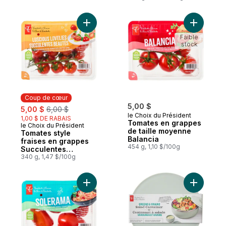
Ajouter Tomates style fraises en grappes
Ajouter T
Faible
stock
Coup de cœur
sale:
, formerly:
5,00 $
5,00 $
6,00 $
le Choix du Président
1,00 $ DE RABAIS
Tomates en grappes
le Choix du Président
Coup de cœur
de taille moyenne
Tomates style
Balancia
fraises en grappes
454 g, 1,10 $/100g
Succulentes
beautés
340 g, 1,47 $/100g
Ajouter Tomates roma Solerama, style Sa
Ajouter C