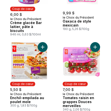
Coup de cœur
9,99 $
6,00 $
le Choix du Président
le Choix du Président
Coup de cœur
Oaxaca de style
Crème glacée Bar
mexicain
laitier, pâte à
190 g, 5,26 $/100g
biscuits
946 ml, 0,63 $/100ml
Ajouter Enchil-empilada au poulet mole au
Ajouter T
Coup de cœur
Coup de cœur
5,50 $
7,00 $
le Choix du Président
le Choix du Président
Coup de cœur
Coup de cœur
Enchil-empilada au
Tomates raisin en
poulet mole
grappes Douces
300 g, 1,83 $/100g
merveilles
340 g, 2,06 $/100g