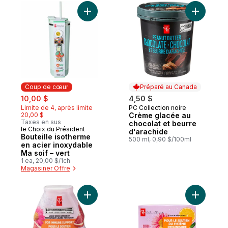
Ajouter Bouteille isotherme en acier inoxy
Ajouter C
Coup de cœur
Préparé au Canada
sale:
, formerly:
10,00 $
4,50 $
Limite de 4, après limite
PC Collection noire
Préparé au Canada
20,00 $
Crème glacée au
Taxes en sus
chocolat et beurre
le Choix du Président
Coup de cœur
d'arachide
Bouteille isotherme
500 ml, 0,90 $/100ml
en acier inoxydable
Ma soif – vert
1 ea, 20,00 $/1ch
Magasiner Offre
Ajouter Eau liquide enrichie d'orange san