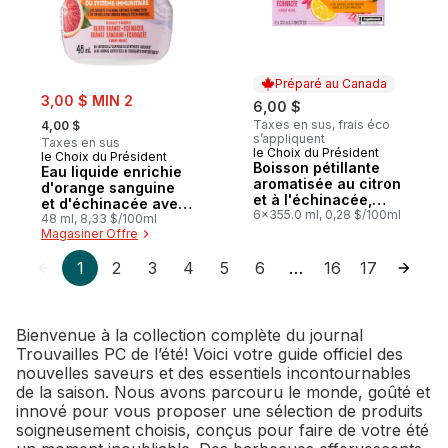
Préparé au Canada
sale:
3,00 $ MIN 2
6,00 $
, formerly:
Taxes en sus, frais éco
4,00 $
s’appliquent
Taxes en sus
le Choix du Président
Préparé au Canada
le Choix du Président
Boisson pétillante
Eau liquide enrichie
aromatisée au citron
d'orange sanguine
et à l'échinacée,
et d'échinacée avec
avec du zinc pour le
6x355.0 ml, 0,28 $/100ml
zinc pour le soutien
48 ml, 8,33 $/100ml
soutien immunitaire
Magasiner Offre
du système
immunitaire
1
2
3
4
5
6
16
17
…
Bienvenue à la collection complète du journal
Trouvailles PC de l’été! Voici votre guide officiel des
nouvelles saveurs et des essentiels incontournables
de la saison. Nous avons parcouru le monde, goûté et
innové pour vous proposer une sélection de produits
soigneusement choisis, conçus pour faire de votre été