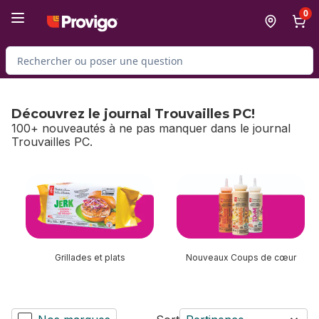
Passer au contenu principal
Passer au pied de page
0
Rechercher des produits
Découvrez le journal Trouvailles PC!
100+ nouveautés à ne pas manquer dans le journal
Trouvailles PC.
sauter Découvrez le journal Trouvailles PC!
Grillades et plats
Nouveaux Coups de cœur