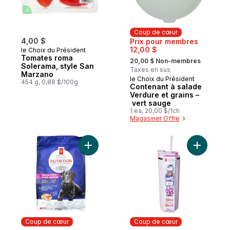
Coup de cœur
4,00 $
Prix pour membres
12,00 $
le Choix du Président
, formerly:
Tomates roma
20,00 $ Non-membres
Solerama, style San
Taxes en sus
Marzano
le Choix du Président
Coup de cœur
454 g, 0,88 $/100g
Contenant à salade
Verdure et grains –
vert sauge
1 ea, 20,00 $/1ch
Magasiner Offre
Ajouter Nourriture pour chiens sans grain
Ajouter B
Coup de cœur
Coup de cœur