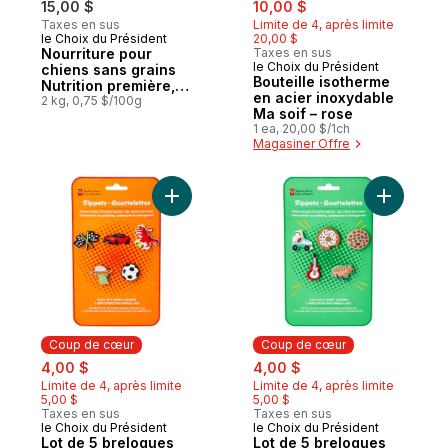
sale:
, formerly:
15,00 $
10,00 $
Taxes en sus
Limite de 4, après limite
le Choix du Président
20,00 $
Coup de cœur
Nourriture pour
Taxes en sus
le Choix du Président
Coup de cœur
chiens sans grains
Bouteille isotherme
Nutrition première,
en acier inoxydable
saumon, pommes de
2 kg, 0,75 $/100g
Ma soif – rose
terre et pois
1 ea, 20,00 $/1ch
Magasiner Offre
Ajouter Lot de 5 breloques Gouttelettes –
Ajouter L
Coup de cœur
Coup de cœur
sale:
, formerly:
sale:
, formerly:
4,00 $
4,00 $
Limite de 4, après limite
Limite de 4, après limite
5,00 $
5,00 $
Taxes en sus
Taxes en sus
le Choix du Président
le Choix du Président
Coup de cœur
Coup de cœur
Lot de 5 breloques
Lot de 5 breloques