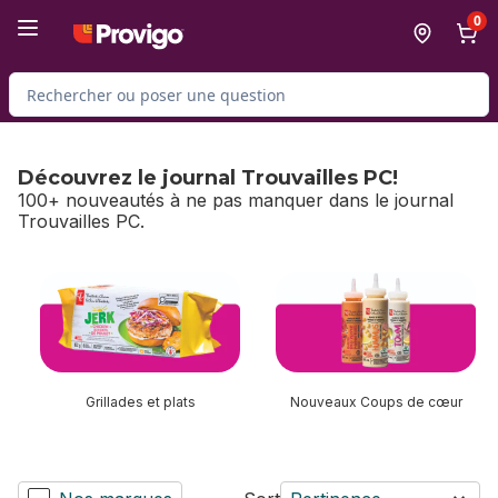
Passer au contenu principal
Passer au pied de page
0
Rechercher des produits
Découvrez le journal Trouvailles PC!
100+ nouveautés à ne pas manquer dans le journal
Trouvailles PC.
sauter Découvrez le journal Trouvailles PC!
Grillades et plats
Nouveaux Coups de cœur