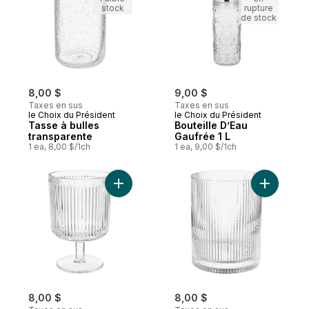
stock
rupture
de stock
8,00 $
9,00 $
Taxes en sus
Taxes en sus
le Choix du Président
le Choix du Président
Tasse à bulles
Bouteille D’Eau
transparente
Gaufrée 1 L
1 ea, 8,00 $/1ch
1 ea, 9,00 $/1ch
Ajouter Gobelet strié transparent au panie
Ajouter T
8,00 $
8,00 $