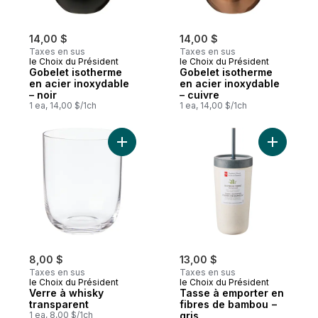
14,00 $
14,00 $
Taxes en sus
Taxes en sus
le Choix du Président
le Choix du Président
Gobelet isotherme
Gobelet isotherme
en acier inoxydable
en acier inoxydable
– noir
– cuivre
1 ea, 14,00 $/1ch
1 ea, 14,00 $/1ch
Ajouter Verre à whisky transparent au pan
Ajouter T
8,00 $
13,00 $
Taxes en sus
Taxes en sus
le Choix du Président
le Choix du Président
Verre à whisky
Tasse à emporter en
transparent
fibres de bambou −
1 ea, 8,00 $/1ch
gris