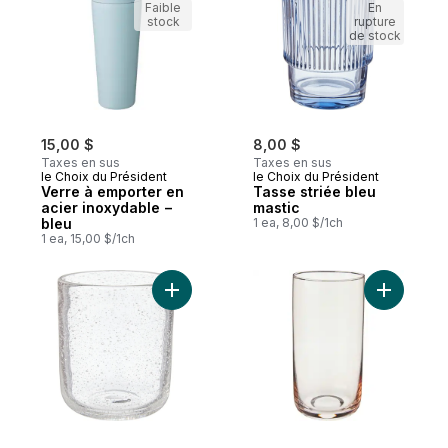
Faible
En
stock
rupture
de stock
15,00 $
8,00 $
Taxes en sus
Taxes en sus
le Choix du Président
le Choix du Président
Verre à emporter en
Tasse striée bleu
acier inoxydable −
mastic
bleu
1 ea, 8,00 $/1ch
1 ea, 15,00 $/1ch
Ajouter Verre à bulles à whisky transparen
Ajouter T