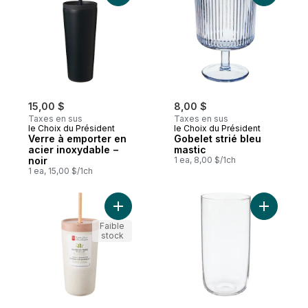
15,00 $
8,00 $
Taxes en sus
Taxes en sus
le Choix du Président
le Choix du Président
Verre à emporter en
Gobelet strié bleu
acier inoxydable −
mastic
noir
1 ea, 8,00 $/1ch
1 ea, 15,00 $/1ch
Ajouter Tasse à emporter en fibres de ba
Ajouter T
Faible
stock