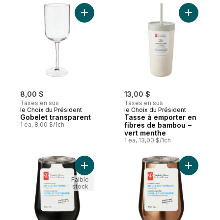
Ajouter Gobelet transparent au panier
Ajouter T
8,00 $
13,00 $
Taxes en sus
Taxes en sus
le Choix du Président
le Choix du Président
Gobelet transparent
Tasse à emporter en
1 ea, 8,00 $/1ch
fibres de bambou −
vert menthe
1 ea, 13,00 $/1ch
Ajouter Gobelet isotherme en acier inoxyd
Ajouter G
Faible
stock