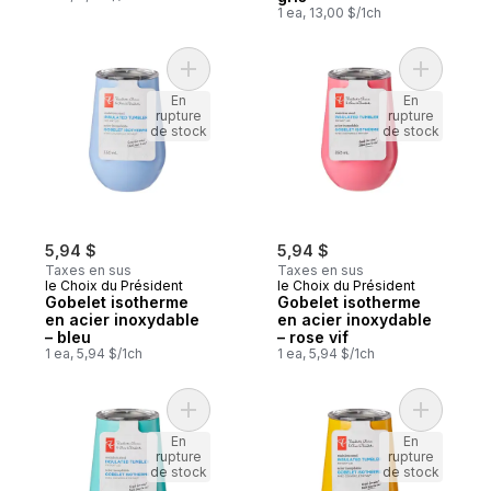
1 ea, 13,00 $/1ch
Ajouter Gobelet isotherme en acier inoxyd
Ajouter G
En
En
rupture
rupture
de stock
de stock
5,94 $
5,94 $
Taxes en sus
Taxes en sus
le Choix du Président
le Choix du Président
Gobelet isotherme
Gobelet isotherme
en acier inoxydable
en acier inoxydable
– bleu
– rose vif
1 ea, 5,94 $/1ch
1 ea, 5,94 $/1ch
Ajouter Gobelet isotherme en acier inoxyd
Ajouter G
En
En
rupture
rupture
de stock
de stock