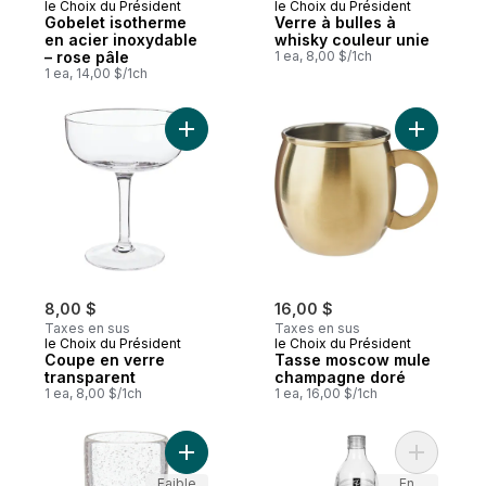
le Choix du Président
le Choix du Président
Gobelet isotherme
Verre à bulles à
en acier inoxydable
whisky couleur unie
– rose pâle
1 ea, 8,00 $/1ch
1 ea, 14,00 $/1ch
Ajouter Coupe en verre transparent au pa
Ajouter 
8,00 $
16,00 $
Taxes en sus
Taxes en sus
le Choix du Président
le Choix du Président
Coupe en verre
Tasse moscow mule
transparent
champagne doré
1 ea, 8,00 $/1ch
1 ea, 16,00 $/1ch
Ajouter Tasse à bulles transparente au pa
Ajouter Bo
Faible
En