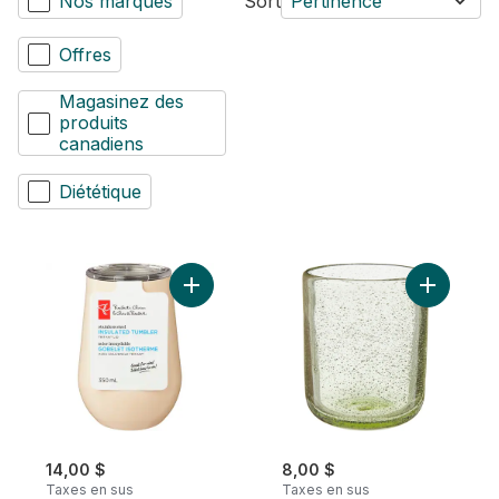
Nos marques
Sort
Pertinence
Offres
Magasinez des
produits
canadiens
Diététique
Ajouter Gobelet isotherme en acier inoxyd
Ajouter V
14,00 $
8,00 $
Taxes en sus
Taxes en sus