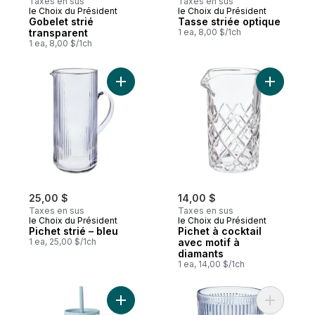
Taxes en sus
Taxes en sus
le Choix du Président
le Choix du Président
Gobelet strié
Tasse striée optique
transparent
1 ea, 8,00 $/1ch
1 ea, 8,00 $/1ch
Ajouter Pichet strié – bleu au panier
Ajouter Pi
25,00 $
14,00 $
Taxes en sus
Taxes en sus
le Choix du Président
le Choix du Président
Pichet strié – bleu
Pichet à cocktail
1 ea, 25,00 $/1ch
avec motif à
diamants
1 ea, 14,00 $/1ch
Ajouter Verre à emporter en acier inoxyda
Ajouter T