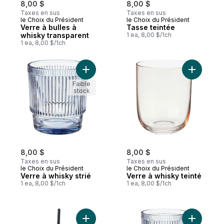
8,00 $
8,00 $
Taxes en sus
Taxes en sus
le Choix du Président
le Choix du Président
Verre à bulles à
Tasse teintée
whisky transparent
1 ea, 8,00 $/1ch
1 ea, 8,00 $/1ch
Ajouter Verre à whisky strié au panier
Ajouter V
Faible
stock
8,00 $
8,00 $
Taxes en sus
Taxes en sus
le Choix du Président
le Choix du Président
Verre à whisky strié
Verre à whisky teinté
1 ea, 8,00 $/1ch
1 ea, 8,00 $/1ch
Ajouter Verre à emporter en acier inoxyda
Ajouter Go