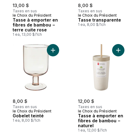
13,00 $
8,00 $
Taxes en sus
Taxes en sus
le Choix du Président
le Choix du Président
Tasse à emporter en
Tasse transparente
fibres de bambou −
1 ea, 8,00 $/1ch
terre cuite rose
1 ea, 13,00 $/1ch
Ajouter Gobelet teinté au panier
Ajouter T
8,00 $
12,00 $
Taxes en sus
Taxes en sus
le Choix du Président
le Choix du Président
Gobelet teinté
Tasse à emporter en
1 ea, 8,00 $/1ch
fibres de bambou −
naturel
1 ea, 12,00 $/1ch