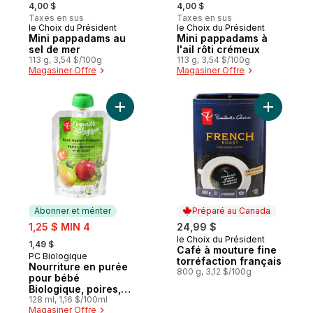
, formerly:
, formerly:
4,00 $
4,00 $
Taxes en sus
Taxes en sus
le Choix du Président
le Choix du Président
Mini pappadams au
Mini pappadams à
sel de mer
l'ail rôti crémeux
113 g, 3,54 $/100g
113 g, 3,54 $/100g
Magasiner Offre
Magasiner Offre
Ajouter Nourriture en purée pour bébé Bi
Ajouter Ca
Abonner et mériter
Préparé au Canada
sale:
1,25 $ MIN 4
24,99 $
, formerly:
le Choix du Président
Préparé au Canada
1,49 $
Café à mouture fine
PC Biologique
Abonner et mériter
torréfaction français
Nourriture en purée
800 g, 3,12 $/100g
pour bébé
Biologique, poires,
pommes et brocoli
128 ml, 1,16 $/100ml
Magasiner Offre