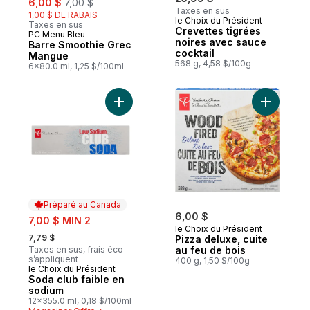
6,00 $
7,00 $
Taxes en sus
1,00 $ DE RABAIS
le Choix du Président
Taxes en sus
Crevettes tigrées
PC Menu Bleu
Préparé au Canada
noires avec sauce
Barre Smoothie Grec
cocktail
Mangue
568 g, 4,58 $/100g
6x80.0 ml, 1,25 $/100ml
Ajouter Soda club faible en sodium au pan
Ajouter P
Préparé au Canada
sale:
6,00 $
7,00 $ MIN 2
le Choix du Président
, formerly:
7,79 $
Pizza deluxe, cuite
Taxes en sus, frais éco
au feu de bois
s’appliquent
400 g, 1,50 $/100g
le Choix du Président
Préparé au Canada
Soda club faible en
sodium
12x355.0 ml, 0,18 $/100ml