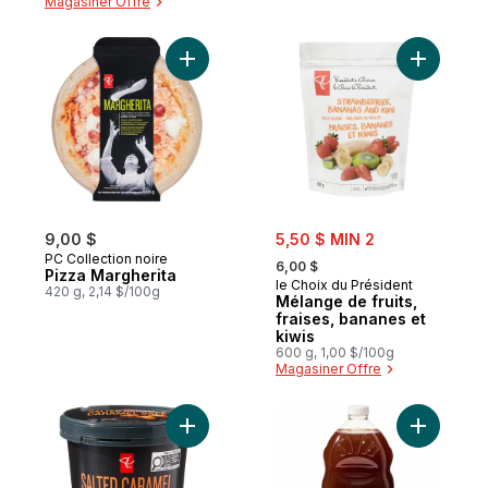
Magasiner Offre
Ajouter Pizza Margherita au panier
sale:
9,00 $
5,50 $ MIN 2
, formerly:
PC Collection noire
6,00 $
Pizza Margherita
le Choix du Président
420 g, 2,14 $/100g
Mélange de fruits,
fraises, bananes et
kiwis
600 g, 1,00 $/100g
Magasiner Offre
Ajouter Crème-glacée très haut de gamme
Ajouter M