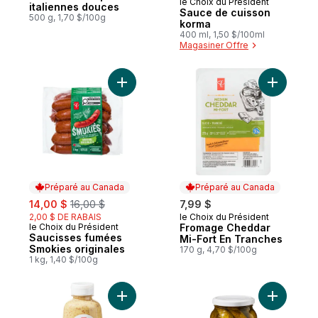
le Choix du Président
Préparé au Canada
italiennes douces
Sauce de cuisson
500 g, 1,70 $/100g
korma
400 ml, 1,50 $/100ml
Magasiner Offre
Ajouter Saucisses fumées Smokies origina
Ajouter F
Préparé au Canada
Préparé au Canada
sale:
, formerly:
14,00 $
16,00 $
7,99 $
2,00 $ DE RABAIS
le Choix du Président
Préparé au Canada
le Choix du Président
Fromage Cheddar
Préparé au Canada
Saucisses fumées
Mi-Fort En Tranches
Smokies originales
170 g, 4,70 $/100g
1 kg, 1,40 $/100g
Ajouter Moutarde de Dijon à l’ancienne au
Ajouter Pe