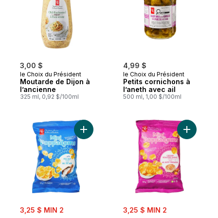
3,00 $
4,99 $
le Choix du Président
le Choix du Président
Moutarde de Dijon à
Petits cornichons à
l’ancienne
l’aneth avec ail
325 ml, 0,92 $/100ml
500 ml, 1,00 $/100ml
Ajouter Mini pappadams au sel de mer au 
Ajouter M
sale:
sale:
3,25 $ MIN 2
3,25 $ MIN 2