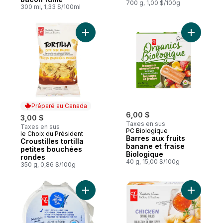
700 g, 1,00 $/100g
300 ml, 1,33 $/100ml
Ajouter Croustilles tortilla petites bouché
Ajouter Ba
Préparé au Canada
6,00 $
3,00 $
Taxes en sus
Taxes en sus
PC Biologique
le Choix du Président
Préparé au Canada
Barres aux fruits
Croustilles tortilla
banane et fraise
petites bouchées
Biologique
rondes
40 g, 15,00 $/100g
350 g, 0,86 $/100g
Ajouter Fromage brie double crème léger
Ajouter R