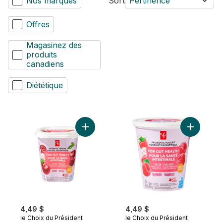
Nos marques
Sort
Pertinence
Offres
Magasinez des
produits
canadiens
Diététique
Ajouter Yogourt probiotique aux cerises a
4,49 $
4,49 $
le Choix du Président
le Choix du Président