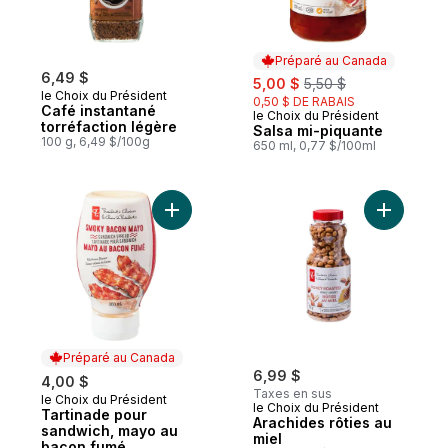
Préparé au Canada
6,49 $
sale:
, formerly:
5,00 $
5,50 $
le Choix du Président
0,50 $ DE RABAIS
Café instantané
le Choix du Président
Préparé au Canada
torréfaction légère
Salsa mi-piquante
100 g, 6,49 $/100g
650 ml, 0,77 $/100ml
Ajouter Tartinade pour sandwich, mayo a
Ajouter Ar
Préparé au Canada
6,99 $
4,00 $
Taxes en sus
le Choix du Président
Préparé au Canada
le Choix du Président
Tartinade pour
Arachides rôties au
sandwich, mayo au
miel
bacon fumé