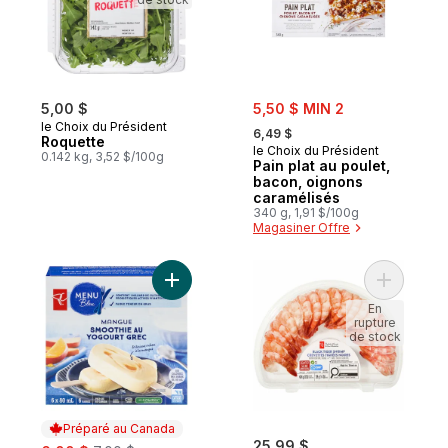
sale:
5,00 $
5,50 $ MIN 2
, formerly:
le Choix du Président
6,49 $
Roquette
le Choix du Président
0.142 kg, 3,52 $/100g
Pain plat au poulet,
bacon, oignons
caramélisés
340 g, 1,91 $/100g
Magasiner Offre
Ajouter Barre Smoothie Grec Mangue au p
Ajouter C
En
rupture
de stock
Préparé au Canada
sale:
, formerly:
25,99 $