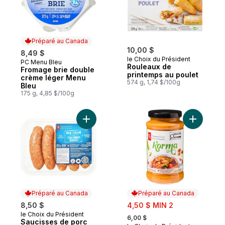
Préparé au Canada
10,00 $
8,49 $
le Choix du Président
PC Menu Bleu
Préparé au Canada
Rouleaux de
Fromage brie double
printemps au poulet
crème léger Menu
574 g, 1,74 $/100g
Bleu
175 g, 4,85 $/100g
Ajouter Saucisses de porc italiennes dou
Ajouter S
Préparé au Canada
Préparé au Canada
sale:
8,50 $
4,50 $ MIN 2
, formerly:
le Choix du Président
Préparé au Canada
6,00 $
Saucisses de porc