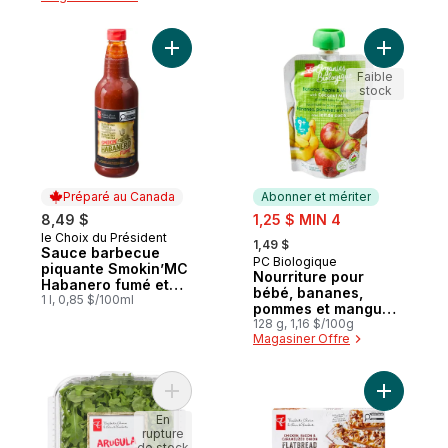
Ajouter Sauce barbecue piquante Smokin’
Ajouter N
Faible
stock
Préparé au Canada
Abonner et mériter
sale:
8,49 $
1,25 $ MIN 4
, formerly:
le Choix du Président
Préparé au Canada
1,49 $
Sauce barbecue
PC Biologique
Abonner et mériter
piquante Smokin’MC
Nourriture pour
Habanero fumé et
bébé, bananes,
tequila
1 l, 0,85 $/100ml
pommes et mangues
avec lait de coco
128 g, 1,16 $/100g
Magasiner Offre
Ajouter Roquette au panier
Ajouter P
En
rupture
de stock