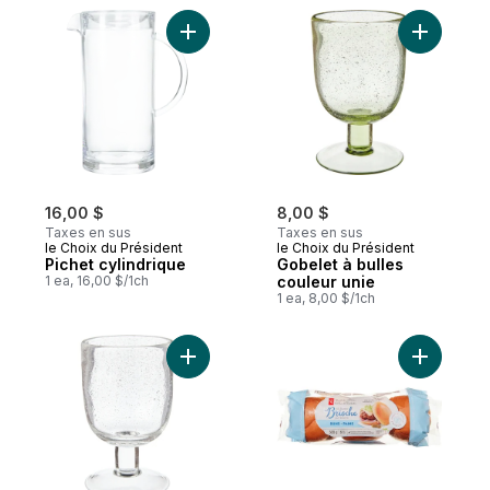
Ajouter Pichet cylindrique au panier
Ajouter G
16,00 $
8,00 $
Taxes en sus
Taxes en sus
le Choix du Président
le Choix du Président
Pichet cylindrique
Gobelet à bulles
1 ea, 16,00 $/1ch
couleur unie
1 ea, 8,00 $/1ch
Ajouter Gobelet à bulles transparent au p
Ajouter P