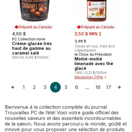
Préparé au Canada
Préparé au Canada
sale:
4,50 $
3,50 $ MIN 2
, formerly:
PC Collection noire
Préparé au Canada
3,99 $
Crème-glacée très
Taxes en sus, frais éco
haut de gamme au
s’appliquent
caramel salé
le Choix du Président
Préparé au Canada
500 ml, 0,90 $/100ml
Moitié-moitié
limonade avec thé
glacé
1.89 l, 0,21 $/100ml
Magasiner Offre
1
2
3
4
5
6
16
17
…
Bienvenue à la collection complète du journal
Trouvailles PC de l’été! Voici votre guide officiel des
nouvelles saveurs et des essentiels incontournables
de la saison. Nous avons parcouru le monde, goûté et
innové pour vous proposer une sélection de produits