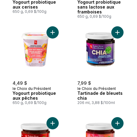
Yogourt probiotique
Yogourt probiotique
aux cerises
sans lactose aux
650 g, 0,69 $/100g
framboises
650 g, 0,69 $/100g
Ajouter Yogourt probiotique aux pêches a
Ajouter T
4,49 $
7,99 $
le Choix du Président
le Choix du Président
Yogourt probiotique
Tartinade de bleuets
aux pêches
chia
650 g, 0,69 $/100g
206 ml, 3,88 $/100ml
Ajouter Tartinade de fraises chia au panie
Ajouter T