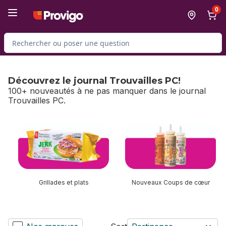
Passer au contenu principal
Passer au pied de page
0
Rechercher des produits
Découvrez le journal Trouvailles PC!
100+ nouveautés à ne pas manquer dans le journal
Trouvailles PC.
sauter Découvrez le journal Trouvailles PC!
Grillades et plats
Nouveaux Coups de cœur