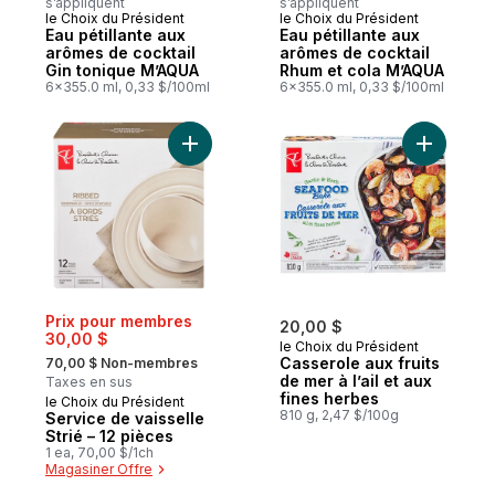
s’appliquent
s’appliquent
le Choix du Président
le Choix du Président
Eau pétillante aux
Eau pétillante aux
arômes de cocktail
arômes de cocktail
Gin tonique M’AQUA
Rhum et cola M’AQUA
6x355.0 ml, 0,33 $/100ml
6x355.0 ml, 0,33 $/100ml
Ajouter Service de vaisselle Strié – 12 pi
Ajouter Ca
Prix pour membres
20,00 $
30,00 $
le Choix du Président
, formerly:
Casserole aux fruits
70,00 $ Non-membres
de mer à l’ail et aux
Taxes en sus
fines herbes
le Choix du Président
810 g, 2,47 $/100g
Service de vaisselle
Strié – 12 pièces
1 ea, 70,00 $/1ch
Magasiner Offre