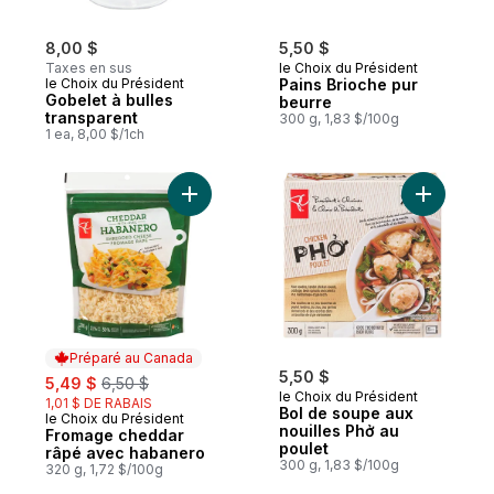
8,00 $
5,50 $
Taxes en sus
le Choix du Président
le Choix du Président
Pains Brioche pur
Gobelet à bulles
beurre
transparent
300 g, 1,83 $/100g
1 ea, 8,00 $/1ch
Ajouter B
Préparé au Canada
sale:
, formerly:
5,50 $
5,49 $
6,50 $
le Choix du Président
1,01 $ DE RABAIS
Bol de soupe aux
le Choix du Président
Préparé au Canada
nouilles Phở au
Fromage cheddar
poulet
râpé avec habanero
300 g, 1,83 $/100g
320 g, 1,72 $/100g