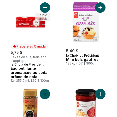
Ajouter Eau pétillante aromatisée au soda
Ajouter M
Faible
stock
Préparé au Canada
5,49 $
5,75 $
le Choix du Président
Taxes en sus, frais éco
Mini bols gaufrés
s’appliquent
135 g, 4,07 $/100g
le Choix du Président
Préparé au Canada
Eau pétillante
aromatisée au soda,
arôme de cola
12x355.0 ml, 1,62 $/100ml
Ajouter Café instantané torréfaction légèr
Ajouter S