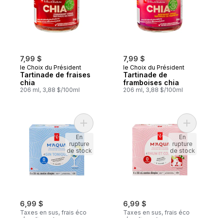
7,99 $
7,99 $
le Choix du Président
le Choix du Président
Tartinade de fraises
Tartinade de
chia
framboises chia
206 ml, 3,88 $/100ml
206 ml, 3,88 $/100ml
Ajouter Eau pétillante aux arômes de cock
Ajouter E
En
En
rupture
rupture
de stock
de stock
6,99 $
6,99 $
Taxes en sus, frais éco
Taxes en sus, frais éco