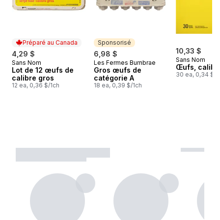
Préparé au Canada
Sponsorisé
10,33 $
4,29 $
6,98 $
Sans Nom
Sans Nom
Les Fermes Burnbrae
Préparé au Canada
Sponsorisé
Œufs, calibr
Lot de 12 œufs de
Gros œufs de
30 ea, 0,34 $/1
calibre gros
catégorie A
12 ea, 0,36 $/1ch
18 ea, 0,39 $/1ch