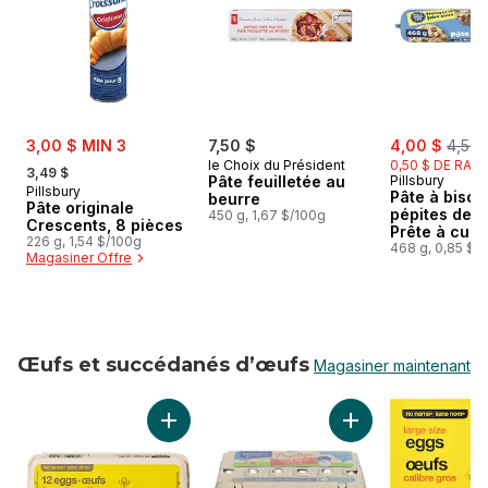
sale:
sale:
, form
3,00 $ MIN 3
7,50 $
4,00 $
4,50 
, formerly:
le Choix du Président
0,50 $ DE RABA
3,49 $
Pâte feuilletée au
Pillsbury
Pillsbury
Pâte à biscu
beurre
Pâte originale
pépites de c
450 g, 1,67 $/100g
Crescents, 8 pièces
Prête à cuir
226 g, 1,54 $/100g
468 g, 0,85 $/
Magasiner Offre
Œufs et succédanés d’œufs
Magasiner maintenant
sauter Œufs et succédanés d’œufs
Ajouter Lot de 12 œufs de calibre gros au pa
Ajouter Gros œufs 