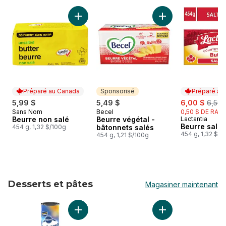
sauter Beurre et tartinades
Ajouter Beurre non salé au panier
Ajouter Beurre végé
Préparé au Canada
Sponsorisé
Préparé au
sale:
, form
5,99 $
5,49 $
6,00 $
6,50 
Sans Nom
Becel
0,50 $ DE RABA
Préparé au Canada
Sponsorisé
Beurre non salé
Beurre végétal -
Lactantia
Préparé au
Beurre salé.
454 g, 1,32 $/100g
bâtonnets salés
454 g, 1,32 $/1
454 g, 1,21 $/100g
Desserts et pâtes
Magasiner maintenant
sauter Desserts et pâtes
Ajouter Pâte originale Crescents, 8 pièces a
Ajouter Pâte feuill