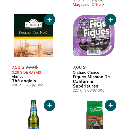
330 ml, 0,51 $/100ml
Magasiner Offre
Ajouter Thé anglais au panier
Ajouter F
sale:
, formerly:
7,50 $
7,79 $
7,00 $
0,29 $ DE RABAIS
Orchard Choice
Ahmad
Figues Mission De
Thé anglais
Californie
200 g, 3,75 $/100g
Supérieures
227 g, 3,08 $/100g
Ajouter Boisson de malt, pomme au panie
Ajouter C