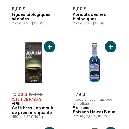
8,00 $
8,00 $
Figues biologiques
Abricots séchés
séchées
biologiques
250 g, 3,20 $/100g
250 g, 3,20 $/100g
Ajouter Café brésilien moulu de première 
Ajouter B
sale:
, formerly:
10,00 $
10,49 $
1,79 $
0,49 $ DE RABAIS
Taxes en sus, frais éco
Al Rifai
s’appliquent
Café brésilien moulu
Freezone
Boisson Hawaï Bleue
de première qualité
275 ml, 0,65 $/100ml
450 g, 2,22 $/100g