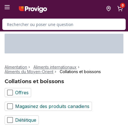
Passer au contenu principal
Passer au pied de page
0
Rechercher des produits
Alimentation
Aliments internationaux
Aliments du Moyen-Orient
Collations et boissons
Collations et boissons
Offres
Magasinez des produits canadiens
Diététique