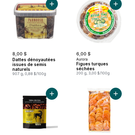
Ajouter Dattes dénoyautées issues de sem
Ajouter F
8,00 $
6,00 $
Dattes dénoyautées
Aurora
Figues turques
issues de semis
séchées
naturels
200 g, 3,00 $/100g
907 g, 0,88 $/100g
Ajouter Dattes dénoyautées biologiques 
Ajouter A