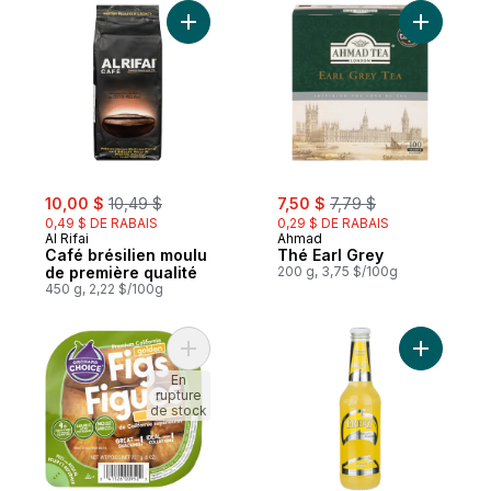
Ajouter Café brésilien moulu de première 
Ajouter T
sale:
, formerly:
sale:
, formerly:
10,00 $
10,49 $
7,50 $
7,79 $
0,49 $ DE RABAIS
0,29 $ DE RABAIS
Al Rifai
Ahmad
Café brésilien moulu
Thé Earl Grey
de première qualité
200 g, 3,75 $/100g
450 g, 2,22 $/100g
Ajouter Figues dorées au panier
Ajouter B
En
rupture
de stock