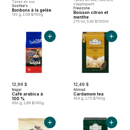
Taxes en sus
s’appliquent
Soofee's
Préparé au Canada
Freezone
Bonbons à la gelée
Boisson citron et
120 g, 2,08 $/100g
menthe
275 ml, 0,65 $/100ml
Ajouter Café arabica à 100 % au panier
Ajouter C
12,99 $
12,49 $
Najjar
Ahmad
Café arabica à
Cardamom tea
100 %
454 g, 2,75 $/100g
450 g, 2,89 $/100g
Ajouter Mini gâteau au chocolat Popkek 
Ajouter T