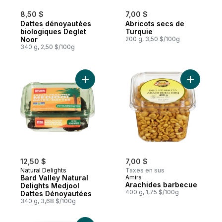
8,50 $
7,00 $
Dattes dénoyautées
Abricots secs de
biologiques Deglet
Turquie
Noor
200 g, 3,50 $/100g
340 g, 2,50 $/100g
Ajouter Bard Valley Natural Delights Med
Ajouter A
12,50 $
7,00 $
Natural Delights
Taxes en sus
Bard Valley Natural
Amira
Arachides barbecue
Delights Medjool
400 g, 1,75 $/100g
Dattes Dénoyautées
340 g, 3,68 $/100g