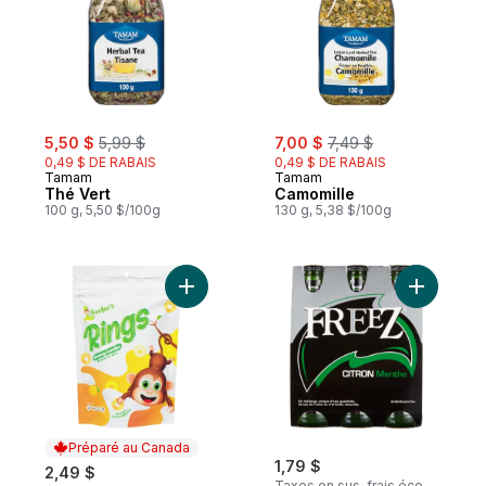
sale:
, formerly:
sale:
, formerly:
5,50 $
5,99 $
7,00 $
7,49 $
0,49 $ DE RABAIS
0,49 $ DE RABAIS
Tamam
Tamam
Thé Vert
Camomille
100 g, 5,50 $/100g
130 g, 5,38 $/100g
Ajouter Bonbons à la gelée au panier
Ajouter B
Préparé au Canada
1,79 $
2,49 $
Taxes en sus, frais éco