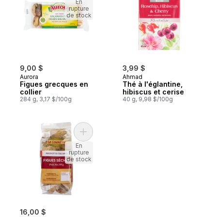
En
rupture
de stock
9,00 $
3,99 $
Aurora
Ahmad
Figues grecques en
Thé à l'églantine,
collier
hibiscus et cerise
284 g, 3,17 $/100g
40 g, 9,98 $/100g
Ajouter Figues calabrese au panier
En
rupture
de stock
16,00 $