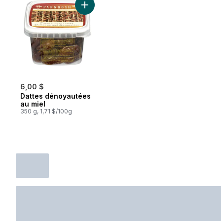
Ajouter Dattes dénoyautées au miel au pa
6,00 $
Dattes dénoyautées
au miel
350 g, 1,71 $/100g