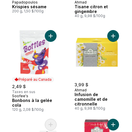
Papadopoulos
Ahmad
Krispies sésame
Tisane citron et
200 g, 1,50 $/100g
gingembre
40 g, 9,98 $/100g
Ajouter Bonbons à la gelée cola au panie
Ajouter In
Préparé au Canada
3,99 $
2,49 $
Ahmad
Taxes en sus
Infusion de
Soofee's
Préparé au Canada
camomille et de
Bonbons à la gelée
citronnelle
cola
40 g, 9,98 $/100g
120 g, 2,08 $/100g
Ajouter Figues grecques en collier au pan
Ajouter Th