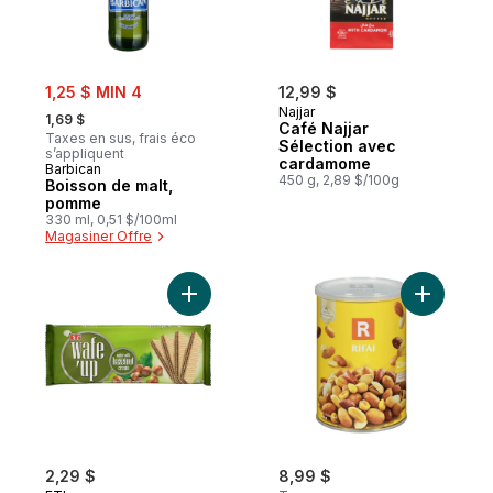
sale:
1,25 $ MIN 4
12,99 $
, formerly:
Najjar
1,69 $
Café Najjar
Taxes en sus, frais éco
Sélection avec
s’appliquent
cardamome
Barbican
450 g, 2,89 $/100g
Boisson de malt,
pomme
330 ml, 0,51 $/100ml
Magasiner Offre
Ajouter Gaufrette fourré à la crème aux no
Ajouter M
2,29 $
8,99 $