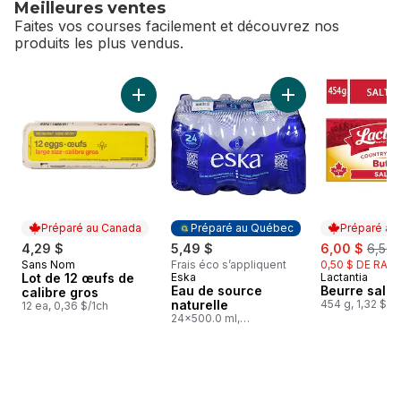
Meilleures ventes
Faites vos courses facilement et découvrez nos
produits les plus vendus.
sauter Meilleures ventes
Ajouter Lot de 12 œufs de calibre gros au pa
Ajouter Eau de sour
Préparé au Canada
Préparé au Québec
Préparé au
sale:
, form
4,29 $
5,49 $
6,00 $
6,50 
Sans Nom
Frais éco s’appliquent
0,50 $ DE RABA
Préparé au Canada
Lot de 12 œufs de
Eska
Lactantia
Préparé au Québec
Préparé au
Eau de source
Beurre salé.
calibre gros
naturelle
454 g, 1,32 $/1
12 ea, 0,36 $/1ch
24x500.0 ml,
0,05 $/100ml