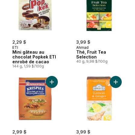
2,29 $
3,99 $
ETI
Ahmad
Mini gâteau au
Thé, Fruit Tea
chocolat Popkek ETI
Selection
enrobé de cacao
40 g, 9,98 $/100g
144 g, 1,59 $/100g
Ajouter Krispies sésame au panier
Ajouter T
2,99 $
3,99 $