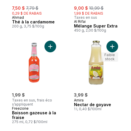
sale:
, formerly:
sale:
, formerly:
7,50 $
7,79 $
9,00 $
10,99 $
0,29 $ DE RABAIS
1,99 $ DE RABAIS
Ahmad
Taxes en sus
Thé à la cardamome
Al Rifai
Mélange Super Extra
200 g, 3,75 $/100g
450 g, 2,00 $/100g
Ajouter Boisson gazeuse à la fraise au pa
Ajouter N
Faible
stock
1,99 $
3,99 $
Taxes en sus, frais éco
Amira
s’appliquent
Nectar de goyave
Freezone
1 l, 0,40 $/100ml
Boisson gazeuse à la
fraise
275 ml, 0,72 $/100ml