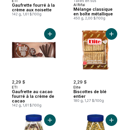
ETI
Taxes en sus
Gaufrette fourré à la
Al Rifai
Mélange classique
crème aux noisette
en boîte métallique
142 g, 1,61 $/100g
450 g, 2,00 $/100g
Ajouter Gaufrette au cacao fourré à la c
Ajouter Bi
2,29 $
2,29 $
ETI
Elite
Gaufrette au cacao
Biscottes de blé
fourré à la crème de
entier
cacao
180 g, 1,27 $/100g
142 g, 1,61 $/100g
Ajouter Thé Vert au panier
Ajouter C