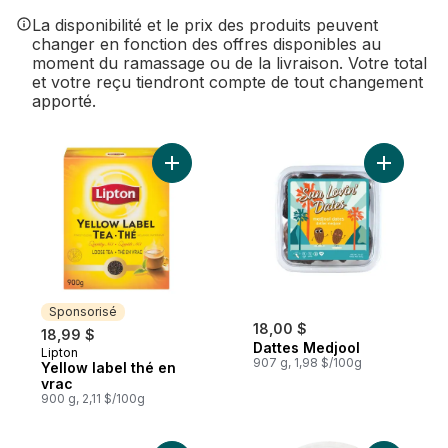
La disponibilité et le prix des produits peuvent
changer en fonction des offres disponibles au
moment du ramassage ou de la livraison. Votre total
et votre reçu tiendront compte de tout changement
apporté.
Ajouter Yellow label thé en vrac au panier
Ajouter D
Sponsorisé
18,00 $
18,99 $
Dattes Medjool
Lipton
Sponsorisé
907 g, 1,98 $/100g
Yellow label thé en
vrac
900 g, 2,11 $/100g