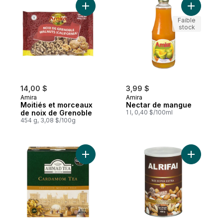
Ajouter Moitiés et morceaux de noix de G
Ajouter N
Faible
stock
14,00 $
3,99 $
Amira
Amira
Moitiés et morceaux
Nectar de mangue
de noix de Grenoble
1 l, 0,40 $/100ml
454 g, 3,08 $/100g
Ajouter Thé à la cardamome au panier
Ajouter M