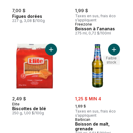
7,00 $
1,99 $
Figues dorées
Taxes en sus, frais éco
s’appliquent
227 g, 3,08 $/100g
Freezone
Boisson à l'ananas
275 ml, 0,72 $/100ml
Ajouter Biscottes de blé au panier
Ajouter B
Faible
stock
sale:
2,49 $
1,25 $ MIN 4
, formerly:
Elite
1,69 $
Biscottes de blé
Taxes en sus, frais éco
250 g, 1,00 $/100g
s’appliquent
Barbican
Boisson de malt,
grenade