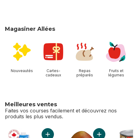
Magasiner Allées
sauter Magasiner Allées
Nouveautés
Cartes-
Repas
Fruits et
cadeaux
préparés
légumes
Meilleures ventes
Faites vos courses facilement et découvrez nos
produits les plus vendus.
sauter Meilleures ventes
Ajouter Jus d’orange pur déjeuner au panier
Ajouter Mangues r