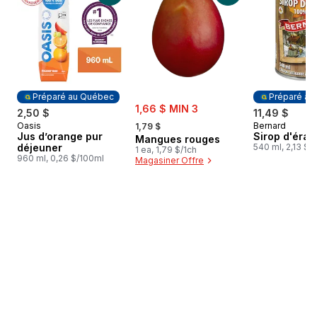
Préparé au Québec
Préparé au
sale:
1,66 $ MIN 3
2,50 $
11,49 $
, formerly:
Oasis
Bernard
Préparé au Québec
1,79 $
Préparé au
Jus d’orange pur
Sirop d'érab
Mangues rouges
déjeuner
540 ml, 2,13 $/
1 ea, 1,79 $/1ch
960 ml, 0,26 $/100ml
Magasiner Offre