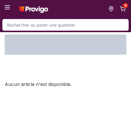
Passer au contenu principal
Passer au pied de page
0
Rechercher des produits
Aucun article n'est disponible.