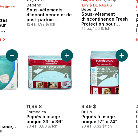
Depend
1,99 $ DE RABAIS
ès limite
L
Sous-vêtements
Depend
Sous-vêtement
d’incontinence et de
 Canada
d’incontinence Fresh
post-partum
ttes
Protection pour
Silhouette pour
12 ea, 1,92 $/1ch
our
femmes adultes,
22 ea, 1,55 $/1ch
femmes adultes,
e
jetable, degré
grande, absorption
orption
h
1
d’absorption
maximale, rose,
e
d/Tres
maximal, taille XXL,
12 unités
ités
rose fard, 22 unités
Ajouter Caleçons, absorption maximale, unisexe, M, 20 par pa
Ajouter Piqués à usage unique 23" 
Ajouter 
11,99 $
6,49 $
Formedica
Dr. Ho
Piqués à usage
Piqués à usage
unique 23" x 36"
unique 17" x 24"
L
isexe,
20 ea, 0,60 $/1ch
20 ea, 0,32 $/1ch
quet
ch
2