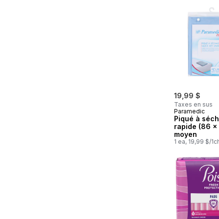
19,99 $
Taxes en sus
Paramedic
Piqué à séc
rapide (86 x
moyen
1 ea, 19,99 $/1c