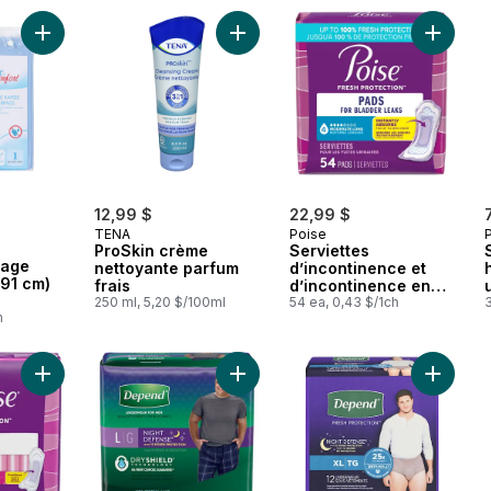
Ajouter Piqué à séchage rapide (86 x 91 cm) moyen au panie
Ajouter ProSkin crème nettoyante p
Ajouter 
12,99 $
22,99 $
TENA
Poise
ProSkin crème
Serviettes
hage
nettoyante parfum
d’incontinence et
 91 cm)
frais
d’incontinence en
250 ml, 5,20 $/100ml
période post-partum
54 ea, 0,43 $/1ch
3
h
pour fuites urinaires,
degré d’absorption
moyen à 4 gouttes,
longue, 54 unités
Ajouter Serviettes pour incontinence postpartum Poise, absorp
Ajouter Sous-vêtements d’incontine
Ajouter