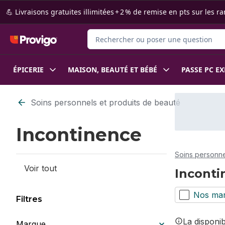
Passer au contenu principal
Passer au pied de page
💪 Livraisons gratuites illimitées + 2 % de remise en pts sur le
Rechercher des produits
ÉPICERIE
MAISON, BEAUTÉ ET BÉBÉ
PASSE PC E
Passer au filtrage du contenu
Soins personnels et produits de beauté
Incontinence
Soins personne
Voir tout
Inconti
Nos ma
Filtres
La disponi
Marque