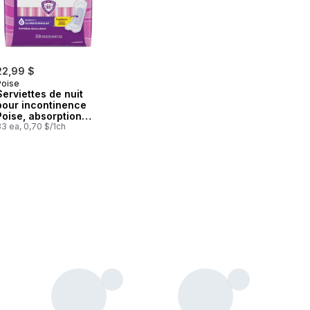
22,99 $
Poise
Serviettes de nuit
pour incontinence
Poise, absorption
suprême, longueur
3 ea, 0,70 $/1ch
ordinaire, 33
serviettes