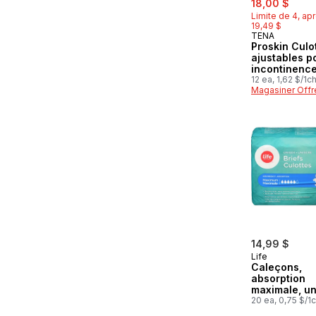
18,00 $
Limite de 4, apr
19,49 $
TENA
Préparé au
Proskin Culo
ajustables p
incontinenc
Stretch, abs
12 ea, 1,62 $/1c
Magasiner Offr
Super, Gran
grand , 12 un
14,99 $
Life
Caleçons,
absorption
maximale, un
M, 20 par pa
20 ea, 0,75 $/1