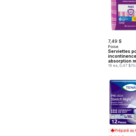
7,49 $
Poise
Serviettes p
incontinence
absorption 
longues, 16
16 ea, 0,47 $/1
serviettes
Préparé au
sale:
, for