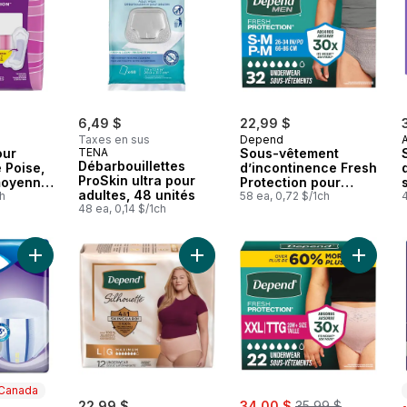
6,49 $
22,99 $
Taxes en sus
Depend
our
TENA
Sous-vêtement
Débarbouillettes
 Poise,
d’incontinence Fresh
ProSkin ultra pour
moyenne,
Protection pour
adultes, 48 unités
ch
hommes adultes,
58 ea, 0,72 $/1ch
4
48 ea, 0,14 $/1ch
jetable, degré
d’absorption
maximal,
petite/moyenne
Ajouter Proskin Culottes ajustables pour incontinence Stretch,
Ajouter 
taille, gris, 32 unités
 Canada
sale:
, formerly:
merly:
22,99 $
34,00 $
35,99 $
s