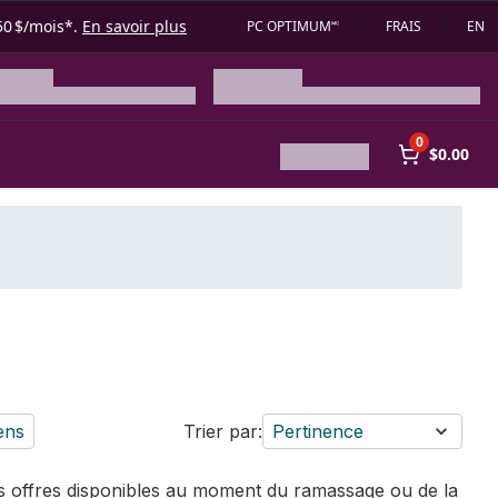
50 $/mois*.
En savoir plus
PC OPTIMUM🅪
FRAIS
EN
0
$0.00
ens
Trier par:
Pertinence
des offres disponibles au moment du ramassage ou de la