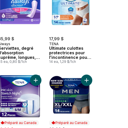
35,99 $
17,99 $
Always
TENA
Serviettes, degré
Ultimate culottes
d’absorption
protectrices pour
suprême, longues,
l'incontinence pour
45 serviettes
5 ea, 0,80 $/1ch
femme, Petite,
14 ea, 1,29 $/1ch
Absorbante Ultime,
14 Culottes
 absorption Super, Grand/Tres grand , 12 unités au panier
Sous-vêtement d’incontinence Fresh Protection pour femmes adultes, 
Ajouter Proskin Culottes ajustables pour inconti
Ajouter Men Les culot
Préparé au Canada
Préparé au Canada
ale:
, formerly: