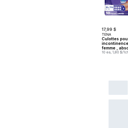
17,99 $
TENA
Culottes pou
incontinenc
femme , abso
de nuit, Gran
10 ea, 1,80 $/1c
unités