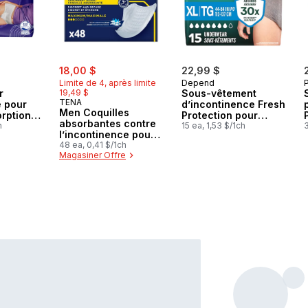
sale:
, formerly:
18,00 $
22,99 $
Limite de 4, après limite
Depend
r
19,49 $
Sous-vêtement
TENA
e pour
d’incontinence Fresh
Men Coquilles
rption
Protection pour
absorbantes contre
d , 10
h
hommes adultes,
15 ea, 1,53 $/1ch
3
l’incontinence pour
jetable, degré
hommes, absorption
48 ea, 0,41 $/1ch
d’absorption
Magasiner Offre
de nuit, 48 unites
maximal, taille XL,
gris, 15 unités