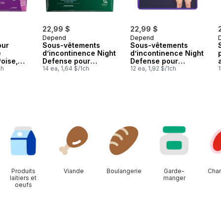
22,99 $
22,99 $
Depend
Depend
our
Sous-vêtements
Sous-vêtements
e
d’incontinence Night
d’incontinence Night
oise,
Defense pour
Defense pour
ch
hommes, nuit, taille
14 ea, 1,64 $/1ch
hommes, nuit, taille
12 ea, 1,92 $/1ch
1
ngues,
G, emballage de 14
TG, emballage de 12
s
Produits
Viande
Boulangerie
Garde-
Char
laitiers et
manger
oeufs