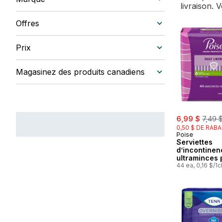
livraison. 
Offres
Prix
Magasinez des produits canadiens
sale:
, form
6,99 $
7,49 
0,50 $ DE RABA
Poise
Serviettes
d’incontinen
ultraminces 
femmes, deg
44 ea, 0,16 $/1c
d’absorption 
absorption t
légère, long
régulière, 44