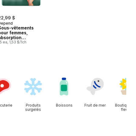
22,99 $
Depend
Sous-vêtements
pour femmes,
absorption
maximale, TG
5 ea, 1,53 $/1ch
cuterie
Produits
Boissons
Fruit de mer
Boutique d
surgelés
fleurs