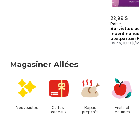
22,99 $
Poise
Serviettes p
incontinenc
postpartum P
absorption
39 ea, 0,59 $/1
maximale, lo
39 serviette
Magasiner Allées
sauter Magasiner Allées
Nouveautés
Cartes-
Repas
Fruits et
cadeaux
préparés
légumes