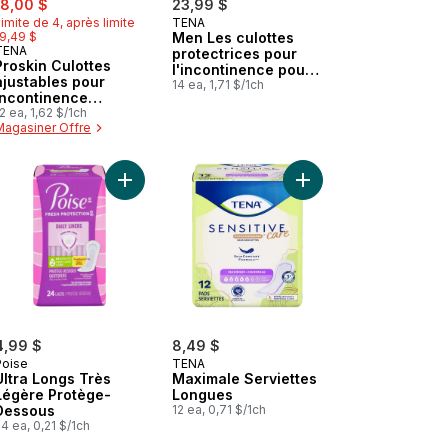
18,00 $
23,99 $
imite de 4, après limite
TENA
Préparé au Canada
19,49 $
Men Les culottes
TENA
Préparé au Canada
protectrices pour
Proskin Culottes
l'incontinence pour
ajustables pour
l'homme, Maximum
14 ea, 1,71 $/1ch
incontinence
Plus absorbante,
Stretch, absorption
2 ea, 1,62 $/1ch
TG/TTG, 14 Culottes
Magasiner Offre
Super, Moyen, 12
unités
quet au panier
x 36" au panier
Piqués à usage unique 17" x 24" au panier
Ajouter Maximale Serv
Ajouter Ultra Longs Très Légère Pr
4,99 $
8,49 $
Poise
TENA
Ultra Longs Très
Maximale Serviettes
égère Protège-
Longues
Dessous
12 ea, 0,71 $/1ch
4 ea, 0,21 $/1ch