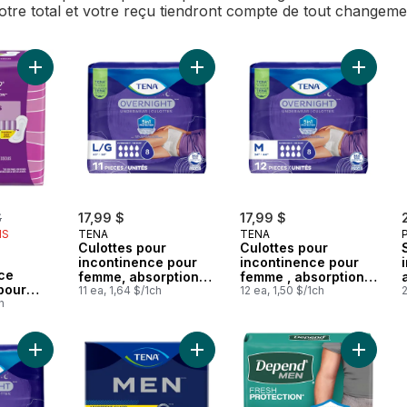
Votre total et votre reçu tiendront compte de tout changem
Ajouter Serviettes d’incontinence ultraminces pour femmes, de
Ajouter Culottes pour incontinence 
Ajouter 
erly:
$
17,99 $
17,99 $
IS
TENA
TENA
Culottes pour
Culottes pour
incontinence pour
incontinence pour
ce
femme, absorption
femme , absorption
pour
de nuit, Grand, 11
11 ea, 1,64 $/1ch
de nuit, Moyen , 12
12 ea, 1,50 $/1ch
2
ré
h
unités
unités
2,
rès
ueur
Ajouter Culottes pour incontinence pour femme , absorption de 
Ajouter Men Coquilles absorbantes 
Ajouter 
 unités