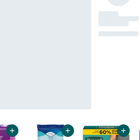
Ajouter Serviettes pour incontinence Poise, absorption moyenn
Ajouter Débarbouillettes ProSkin ul
Ajouter 