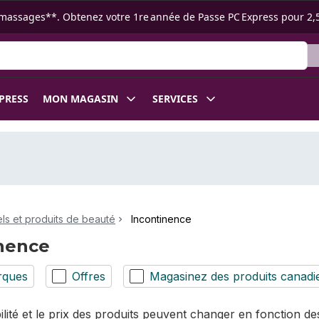
s ramassages**. Obtenez votre 1re année de Passe PC Express pour 2,
XPRESS
MON MAGASIN
SERVICES
ls et produits de beauté
Incontinence
nence
rques
Offres
Magasinez des produits canadi
bilité et le prix des produits peuvent changer en fonction 