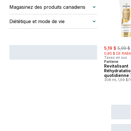
Magasinez des produits canadiens
Diététique et mode de vie
sale:
, forme
5,19 $
5,99 $
0,80 $ DE RABA
Taxes en sus
Pantene
Revitalisant
Réhydratati
quotidienne 
d’hydratatio
308 ml, 1,69 $/
luxuriante