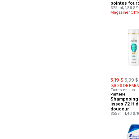
pointes fou
375 ml, 1,86 $/
Magasiner Offr
sale:
, forme
5,19 $
5,99 $
0,80 $ DE RABA
Taxes en sus
Pantene
Shampooing 
lisses 72 H d
douceur
355 ml, 1,46 $/