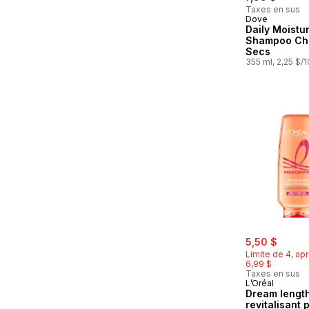
Taxes en sus
Dove
Daily Moistu
Shampoo Ch
Secs
355 ml, 2,25 $/
sale:
, forme
5,50 $
Limite de 4, apr
6,99 $
Taxes en sus
L’Oréal
Dream lengt
revitalisant 