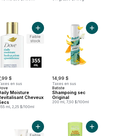
des frisottis
r
 panier
 Shampooing et gel douche Hello Hydration, hydratation en profond
Ajouter Daily Moisture Revitalisant Cheveux Secs
Ajouter Shampoing sec
Faible
stock
7,99 $
14,99 $
Taxes en sus
Taxes en sus
Dove
Batiste
Daily Moisture
Shampoing sec
Revitalisant Cheveux
Original
Secs
200 ml, 7,50 $/100ml
55 ml, 2,25 $/100ml
 Clean au panier
Shampooing et revitalisant 2 en 1 Pomme verte au panier
Ajouter Revitalisant PRO-V Smooth & Sleek au pa
Ajouter Sleek & Shine 
Faible