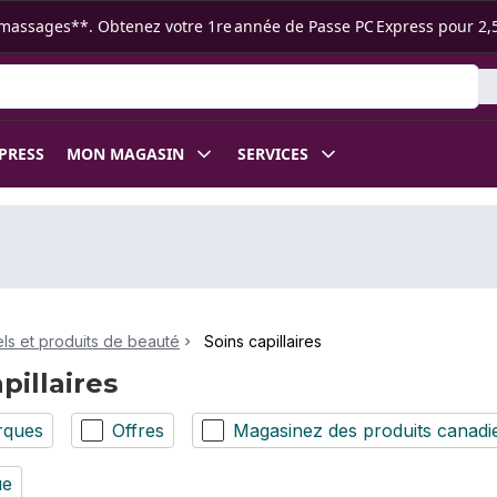
s ramassages**. Obtenez votre 1re année de Passe PC Express pour 2,
XPRESS
MON MAGASIN
SERVICES
ls et produits de beauté
Soins capillaires
pillaires
rques
Offres
Magasinez des produits canadi
ue