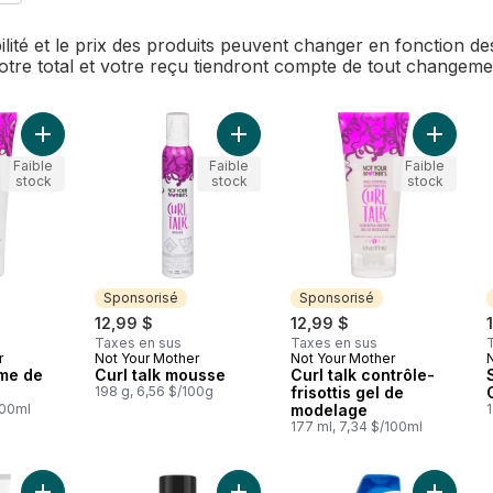
bilité et le prix des produits peuvent changer en fonction 
Votre total et votre reçu tiendront compte de tout changem
Ajouter Curl talk crème de définition au panier
Ajouter Curl talk mousse au panier
Ajouter 
Faible
Faible
Faible
stock
stock
stock
Sponsorisé
Sponsorisé
12,99 $
12,99 $
Taxes en sus
Taxes en sus
r
Not Your Mother
Not Your Mother
Sponsorisé
Sponsorisé
ème de
Curl talk mousse
Curl talk contrôle-
198 g, 6,56 $/100g
frisottis gel de
100ml
modelage
177 ml, 7,34 $/100ml