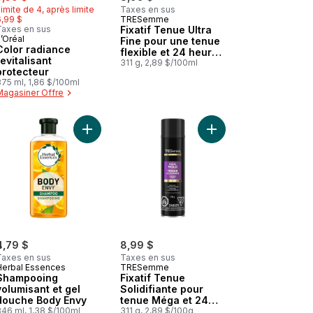
imite de 4, après limite
Taxes en sus
6,99 $
TRESemme
Taxes en sus
Fixatif Tenue Ultra
’Oréal
Fine pour une tenue
Color radiance
flexible et 24 heures
revitalisant
de contrôle des
311 g, 2,89 $/100ml
protecteur
frisottis
75 ml, 1,86 $/100ml
Magasiner Offre
panier
résors de miel au panier
Revitalisant Pur volume 72 H de densité au panier
Ajouter Shampooing volumisant et gel douche B
Ajouter Fixatif Tenue 
4,79 $
8,99 $
Taxes en sus
Taxes en sus
Herbal Essences
TRESemme
Shampooing
Fixatif Tenue
volumisant et gel
Solidifiante pour
douche Body Envy
tenue Méga et 24
346 ml, 1,38 $/100ml
heures de contrôle
311 g, 2,89 $/100g