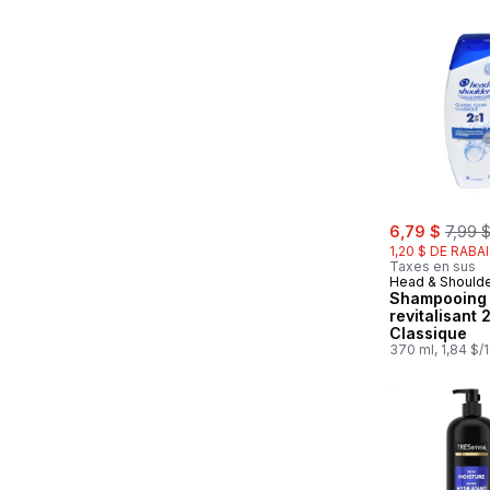
sale:
, forme
6,79 $
7,99 
1,20 $ DE RABA
Taxes en sus
Head & Should
Shampooing 
revitalisant 
Classique
370 ml, 1,84 $/