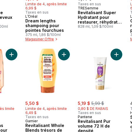
Limite de 4, après limite
Taxes en sus
L
6,99 $
TRESemme
re
Taxes en sus
Revitalisant Super
L’Oréal
L
eveux
Hydratant pour
Dream lengths
restaurer, réhydrater
shampoing pour
100ml
et démêler les
828 ml, 1,09 $/100ml
pointes fourchues
cheveux
375 ml, 1,86 $/100ml
3
Magasiner Offre
Ajouter Dream lengths revitalisant pour pointes fourchues au 
Ajouter Revitalisant Whole Blends t
Ajouter 
rly:
sale:
, formerly:
sale:
, formerly:
5,50 $
5,19 $
5,99 $
ès limite
Limite de 4, après limite
0,80 $ DE RABAIS
6,49 $
Taxes en sus
Taxes en sus
Pantene
Garnier
Revitalisant Pur
hs
Revitalisant Whole
volume 72 H de
pour
Blends trésors de
densité