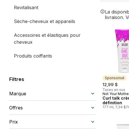
Revitalisant
La disponi
livraison. 
Sèche-cheveux et appareils
Accessoires et élastiques pour
cheveux
Produits coiffants
Traitements capillaires
Sponsorisé
Filtres
Colorant capillaire et teinture
12,99 $
Taxes en sus
Marque
Not Your Mothe
Sponsorisé
Curl talk cr
définition
Offres
177 ml, 7,34 $/
Prix