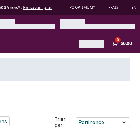
50 $/mois*.
En savoir plus
PC OPTIMUM🅪
FRAIS
EN
0
$0.00
Trier
ens
Pertinence
par: