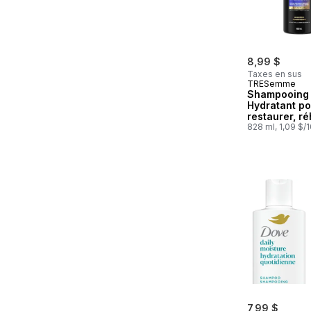
8,99 $
Taxes en sus
TRESemme
Shampooing
Hydratant po
restaurer, r
et démêler l
828 ml, 1,09 $/
cheveux
7,99 $