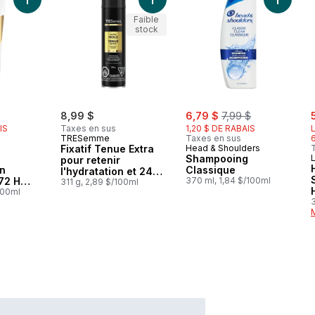
Ajouter Revitalisant Réhydratation quotidienne 72 H d’hydratat
Ajouter Fixatif Tenue Extra pour ret
Ajouter
Faible
stock
rly:
sale:
, formerly:
s
8,99 $
6,79 $
7,99 $
IS
Taxes en sus
1,20 $ DE RABAIS
L
TRESemme
Taxes en sus
Fixatif Tenue Extra
Head & Shoulders
Shampooing
L
pour retenir
on
Classique
l'hydratation et 24
72 H
370 ml, 1,84 $/100ml
heures de contrôle
311 g, 2,89 $/100ml
n
100ml
des frisottis
3