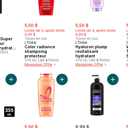
sale:
, formerly:
sale:
, formerly:
s
5,50 $
5,50 $
Limite de 4, après limite
Limite de 4, après limite
L
6,99 $
6,99 $
 Super
Taxes en sus
Taxes en sus
L’Oréal
L’Oréal
G
ur
Color radiance
Hyaluron plump
éhydrater
shampoing
revitalisant
es
100ml
protecteur
hydratant
375 ml, 1,86 $/100ml
375 ml, 1,86 $/100ml
3
Magasiner Offre
Magasiner Offre
Ajouter Daily Moisture Shampoo Cheveux Secs au panier
Ajouter Dream lengths shampoing p
Ajouter 
sale:
, formerly:
s
5,50 $
8,99 $