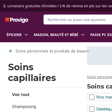
Passer au contenu principal
Passer au pied de page
💪 Livraisons gratuites illimitées + 2 % de remise en pts sur le
Rechercher des produits
ÉPICERIE
MAISON, BEAUTÉ ET BÉBÉ
PASSE PC E
Passer au filtrage du contenu
Soins personnels et produits de beauté
Soins
capillaires
Soins personne
Soins ca
Voir tout
Nos ma
Shampooing
Diététiq