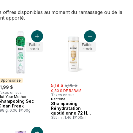
des offres disponibles au moment du ramassage ou de la
ent apporté.
Curl talk contrôle-frisottis gel de modelage au panier
Ajouter Shampooing Sec Clean Freak au panier
Ajouter Shampooing Ré
Faible
Faible
stock
stock
Sponsorisé
sale:
, formerly:
5,19 $
5,99 $
11,99 $
0,80 $ DE RABAIS
Taxes en sus
Taxes en sus
Not Your Mother
Sponsorisé
Pantene
Shampooing Sec
Shampooing
Clean Freak
Réhydratation
198 g, 6,06 $/100g
quotidienne 72 H
d’hydratation
355 ml, 1,46 $/100ml
luxuriante