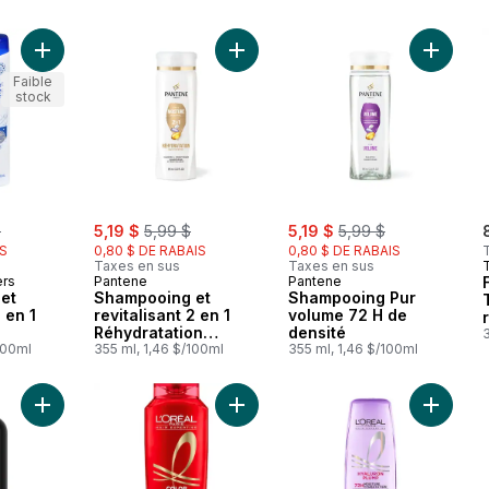
Ajouter Shampooing et revitalisant 2 en 1 Classique au panier
Ajouter Shampooing et revitalisant
Ajouter
Faible
stock
rly:
sale:
, formerly:
sale:
, formerly:
$
5,19 $
5,99 $
5,19 $
5,99 $
IS
0,80 $ DE RABAIS
0,80 $ DE RABAIS
Taxes en sus
Taxes en sus
ers
Pantene
Pantene
et
Shampooing et
Shampooing Pur
2 en 1
revitalisant 2 en 1
volume 72 H de
Réhydratation
densité
3
100ml
quotidienne
355 ml, 1,46 $/100ml
355 ml, 1,46 $/100ml
Ajouter Shampooing Super Hydratant pour restaurer, réhydrat
Ajouter Color radiance shampoing 
Ajouter 