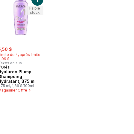
ion luxuriante au panier
enir l'hydratation et 24 heures de contrôle des frisottis au panier
 Shampooing Classique au panier
Ajouter Hyaluron Plump Shampoing Hydratant, 37
Faible
stock
ale:
, formerly:
5,50 $
imite de 4, après limite
6,99 $
Taxes en sus
’Oréal
Hyaluron Plump
Shampoing
Hydratant, 375 ml
75 ml, 1,86 $/100ml
Magasiner Offre