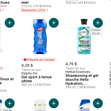
rchues
miel
308 ml, 1,69 $/100ml
100ml
370 ml, 1,75 $/100ml
e
Magasiner Offre
Ajouter Shampooing Doux et lisses 72 H de douceur au panie
Ajouter Gel sport à tenue ultime au
Ajouter
Faible
stock
Préparé au Canada
rly:
4,79 $
4,29 $
IS
Taxes en sus
Taxes en sus
Herbal Essences
Dippity-Do
Préparé au Canada
Shampooing et gel
Gel sport à tenue
Doux et
douche Hello
ultime
e
Hydration,
350 ml, 1,23 $/100ml
hydratation en
346 ml, 1,38 $/100ml
3
100ml
profondeur
Ajouter Shampooing Pomme verte au panier
Ajouter Shampooing PRO-V Classic
Ajouter 
Faible