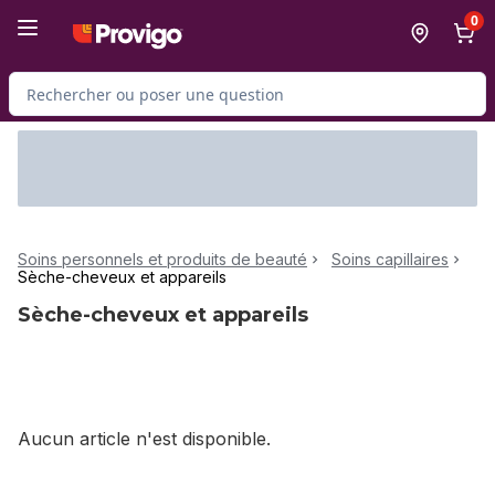
Passer au contenu principal
Passer au pied de page
0
Rechercher des produits
Soins personnels et produits de beauté
Soins capillaires
Sèche-cheveux et appareils
Sèche-cheveux et appareils
Aucun article n'est disponible.