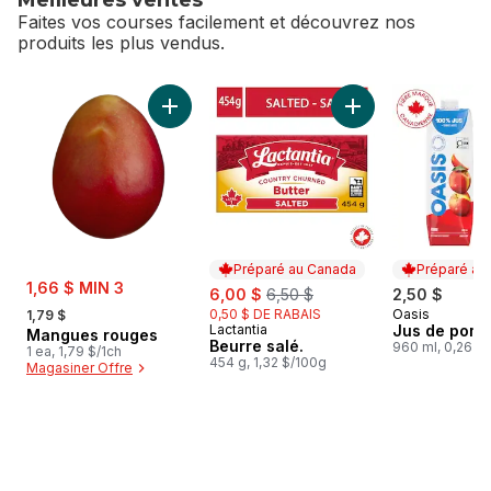
Faites vos courses facilement et découvrez nos
produits les plus vendus.
sauter Meilleures ventes
Ajouter Mangues rouges au panier
Ajouter Beurre salé
Préparé au Canada
Préparé au
sale:
1,66 $ MIN 3
sale:
, formerly:
6,00 $
6,50 $
2,50 $
, formerly:
0,50 $ DE RABAIS
Oasis
1,79 $
Préparé au
Lactantia
Jus de pom
Préparé au Canada
Mangues rouges
Beurre salé.
960 ml, 0,26 $
1 ea, 1,79 $/1ch
454 g, 1,32 $/100g
Magasiner Offre