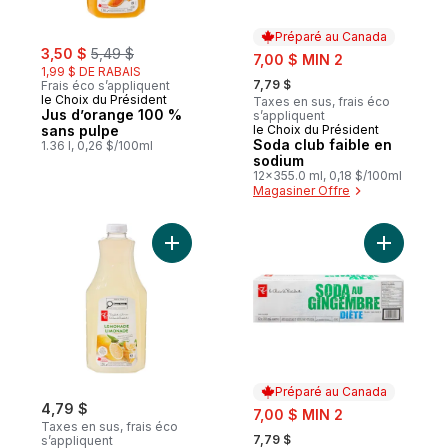
Préparé au Canada
sale:
, formerly:
3,50 $
5,49 $
sale:
7,00 $ MIN 2
1,99 $ DE RABAIS
, formerly:
7,79 $
Frais éco s’appliquent
le Choix du Président
Taxes en sus, frais éco
Jus d’orange 100 %
s’appliquent
sans pulpe
le Choix du Président
Préparé au Canada
Soda club faible en
1.36 l, 0,26 $/100ml
sodium
12x355.0 ml, 0,18 $/100ml
Magasiner Offre
Ajouter Limonade au panier
Ajouter S
Préparé au Canada
4,79 $
sale:
7,00 $ MIN 2
Taxes en sus, frais éco
, formerly:
7,79 $
s’appliquent