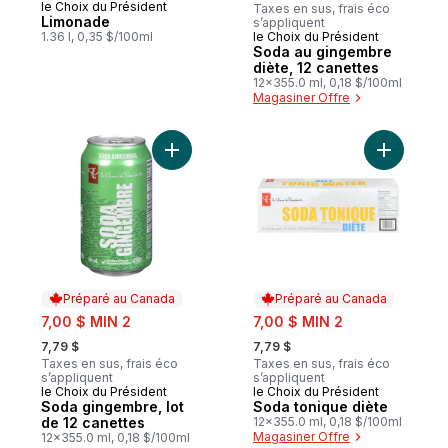
le Choix du Président
Taxes en sus, frais éco
Limonade
s’appliquent
1.36 l, 0,35 $/100ml
le Choix du Président
Préparé au Canada
Soda au gingembre
diète, 12 canettes
12x355.0 ml, 0,18 $/100ml
Magasiner Offre
Ajouter Soda gingembre, lot de 12 canett
Ajouter S
Préparé au Canada
Préparé au Canada
sale:
sale:
7,00 $ MIN 2
7,00 $ MIN 2
, formerly:
, formerly:
7,79 $
7,79 $
Taxes en sus, frais éco
Taxes en sus, frais éco
s’appliquent
s’appliquent
le Choix du Président
le Choix du Président
Préparé au Canada
Préparé au Canada
Soda gingembre, lot
Soda tonique diète
de 12 canettes
12x355.0 ml, 0,18 $/100ml
Magasiner Offre
12x355.0 ml, 0,18 $/100ml