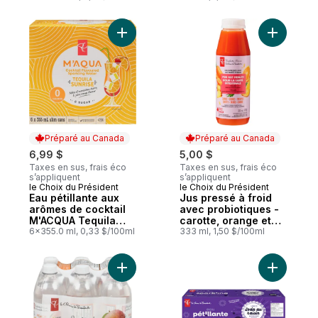
gingembre et citron
Ajouter Eau pétillante aux arômes de coc
Ajouter J
Préparé au Canada
Préparé au Canada
6,99 $
5,00 $
Taxes en sus, frais éco
Taxes en sus, frais éco
s’appliquent
s’appliquent
le Choix du Président
le Choix du Président
Préparé au Canada
Préparé au Canada
Eau pétillante aux
Jus pressé à froid
arômes de cocktail
avec probiotiques -
M'ACQUA Tequila
carotte, orange et
Sunrise
6x355.0 ml, 0,33 $/100ml
ananas
333 ml, 1,50 $/100ml
Ajouter Boisson à base d'eau naturelleme
Ajouter E