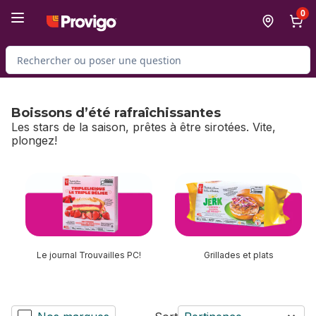
Passer au contenu principal
Passer au pied de page
0
Rechercher des produits
Boissons d’été rafraîchissantes
Les stars de la saison, prêtes à être sirotées. Vite,
plongez!
sauter Boissons d’été rafraîchissantes
Le journal Trouvailles PC!
Grillades et plats