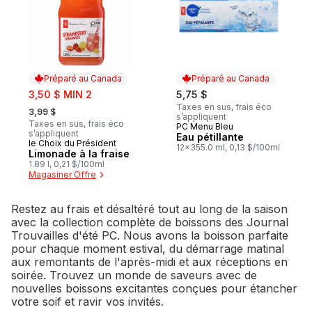
Préparé au Canada
Préparé au Canada
sale:
3,50 $ MIN 2
5,75 $
, formerly:
Taxes en sus, frais éco
3,99 $
s’appliquent
Taxes en sus, frais éco
PC Menu Bleu
Préparé au Canada
s’appliquent
Eau pétillante
le Choix du Président
Préparé au Canada
12x355.0 ml, 0,13 $/100ml
Limonade à la fraise
1.89 l, 0,21 $/100ml
Magasiner Offre
Restez au frais et désaltéré tout au long de la saison
avec la collection complète de boissons des Journal
Trouvailles d'été PC. Nous avons la boisson parfaite
pour chaque moment estival, du démarrage matinal
aux remontants de l'après-midi et aux réceptions en
soirée. Trouvez un monde de saveurs avec de
nouvelles boissons excitantes conçues pour étancher
votre soif et ravir vos invités.