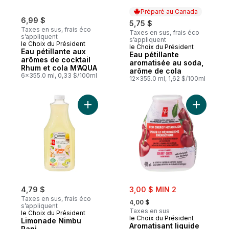
Préparé au Canada
6,99 $
5,75 $
Taxes en sus, frais éco
Taxes en sus, frais éco
s’appliquent
s’appliquent
le Choix du Président
le Choix du Président
Préparé au Canada
Eau pétillante aux
Eau pétillante
arômes de cocktail
aromatisée au soda,
Rhum et cola M’AQUA
arôme de cola
6x355.0 ml, 0,33 $/100ml
12x355.0 ml, 1,62 $/100ml
Ajouter Limonade Nimbu Pani au panier
sale:
4,79 $
3,00 $ MIN 2
, formerly:
Taxes en sus, frais éco
4,00 $
s’appliquent
Taxes en sus
le Choix du Président
le Choix du Président
Limonade Nimbu
Aromatisant liquide
Pani