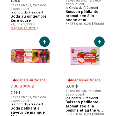
Taxes en sus, frais éco
1,79 $
s’appliquent
Taxes en sus, frais éco
le Choix du Président
Préparé au Canada
s’appliquent
Boisson pétillante
le Choix du Président
aromatisée à la
Soda au gingembre
pêche et au
Zéro sucre
gingembre avec
6x355.0 ml, 0,28 $/100ml
2 l, 0,09 $/100ml
fibres pour la santé
Magasiner Offre
intestinale
Ajouter Soda pétillant à saveur de mangu
Ajouter B
Préparé au Canada
Préparé au Canada
sale:
7,00 $ MIN 2
6,00 $
, formerly:
Taxes en sus, frais éco
7,79 $
s’appliquent
Taxes en sus, frais éco
le Choix du Président
Préparé au Canada
s’appliquent
Boisson pétillante
le Choix du Président
Préparé au Canada
aromatisée à la
Soda pétillant à
pomme et au thé vert
saveur de mangue
avec vitamine B12
6x355.0 ml, 0,28 $/100ml