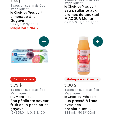
3,99 $
s’appliquent
Taxes en sus, frais éco
le Choix du Président
Préparé au Canada
s’appliquent
Eau pétillante aux
le Choix du Président
Coup de cœur
arômes de cocktail
Limonade à la
M'ACQUA Mojito
Goyave
6x355.0 ml, 0,33 $/100ml
1.89 l, 0,21 $/100ml
Magasiner Offre
Ajouter J
Coup de cœur
Préparé au Canada
5,75 $
5,00 $
Taxes en sus, frais éco
Taxes en sus, frais éco
s’appliquent
s’appliquent
PC Menu Bleu
le Choix du Président
Coup de cœur
Préparé au Canada
Eau pétillante saveur
Jus pressé à froid
fruit de la passion et
avec des
goyave
probiotiques -
12x355.0 ml, 0,13 $/100ml
pamplemousse,
333 ml, 1,50 $/100ml