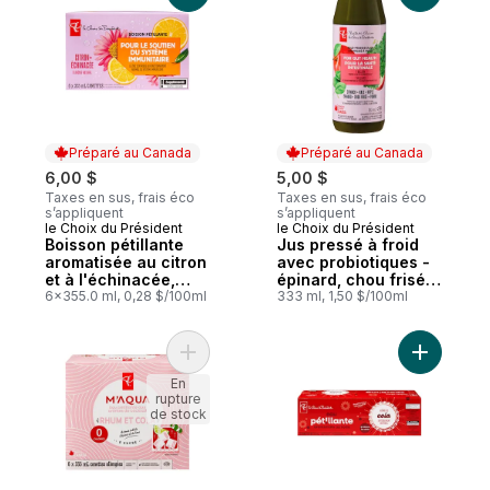
Préparé au Canada
Préparé au Canada
6,00 $
5,00 $
Taxes en sus, frais éco
Taxes en sus, frais éco
s’appliquent
s’appliquent
le Choix du Président
le Choix du Président
Préparé au Canada
Préparé au Canada
Boisson pétillante
Jus pressé à froid
aromatisée au citron
avec probiotiques -
et à l'échinacée,
épinard, chou frisé,
avec du zinc pour le
6x355.0 ml, 0,28 $/100ml
pomme
333 ml, 1,50 $/100ml
soutien immunitaire
Ajouter Eau pétillante aux arômes de coc
Ajouter E
En
rupture
de stock