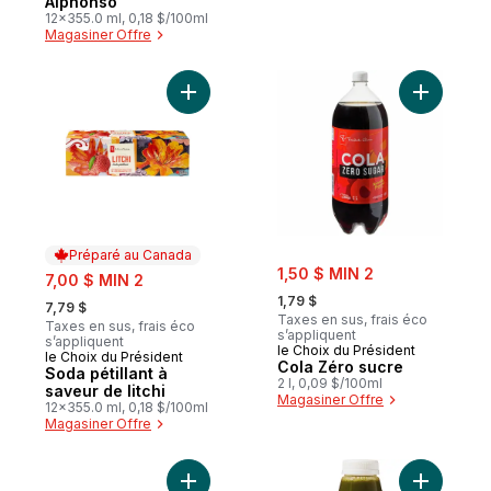
Alphonso
pour le métabolisme
12x355.0 ml, 0,18 $/100ml
énergétique
Magasiner Offre
Ajouter Soda pétillant à saveur de litchi a
Ajouter C
Préparé au Canada
sale:
sale:
1,50 $ MIN 2
7,00 $ MIN 2
, formerly:
, formerly:
1,79 $
7,79 $
Taxes en sus, frais éco
Taxes en sus, frais éco
s’appliquent
s’appliquent
le Choix du Président
le Choix du Président
Préparé au Canada
Cola Zéro sucre
Soda pétillant à
2 l, 0,09 $/100ml
saveur de litchi
Magasiner Offre
12x355.0 ml, 0,18 $/100ml
Magasiner Offre
Ajouter J