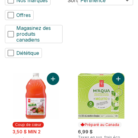
Nos marques
Sort
Pertinence
Offres
Magasinez des
produits
canadiens
Diététique
Ajouter Limonade à la Goyave au panier
Ajouter E
Coup de cœur
Préparé au Canada
sale:
3,50 $ MIN 2
6,99 $
, formerly:
Taxes en sus, frais éco