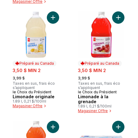
Magasiner Offre
Ajouter Limonade originale au panier
Ajouter L
Préparé au Canada
Préparé au Canada
sale:
sale:
3,50 $ MIN 2
3,50 $ MIN 2
, formerly:
, formerly:
3,99 $
3,99 $
Taxes en sus, frais éco
Taxes en sus, frais éco
s’appliquent
s’appliquent
le Choix du Président
le Choix du Président
Préparé au Canada
Préparé au Canada
Limonade originale
Limonade à la
1.89 l, 0,21 $/100ml
grenade
Magasiner Offre
1.89 l, 0,21 $/100ml
Magasiner Offre
Ajouter Limonade à la fraise au panier
Ajouter Ea