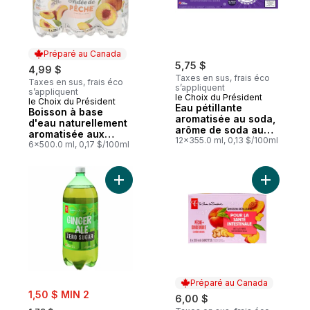
Préparé au Canada
5,75 $
4,99 $
Taxes en sus, frais éco
Taxes en sus, frais éco
s’appliquent
s’appliquent
le Choix du Président
le Choix du Président
Préparé au Canada
Eau pétillante
Boisson à base
aromatisée au soda,
d'eau naturellement
arôme de soda au
aromatisée aux
raisin, 12 canettes
12x355.0 ml, 0,13 $/100ml
fruits, ondée de
6x500.0 ml, 0,17 $/100ml
pêche
Ajouter Soda au gingembre Zéro sucre au
Ajouter B
Préparé au Canada
sale:
1,50 $ MIN 2
6,00 $
, formerly: