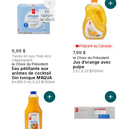
Ajouter Eau pétillante aux arômes de cock
Ajouter J
En
rupture
de stock
Préparé au Canada
6,99 $
7,99 $
Taxes en sus, frais éco
le Choix du Président
Préparé au Canada
s’appliquent
Jus d’orange avec
le Choix du Président
pulpe
Eau pétillante aux
2.5 l, 0,32 $/100ml
arômes de cocktail
Gin tonique M’AQUA
6x355.0 ml, 0,33 $/100ml
Ajouter Jus d’orange 100 % sans pulpe au
Ajouter S