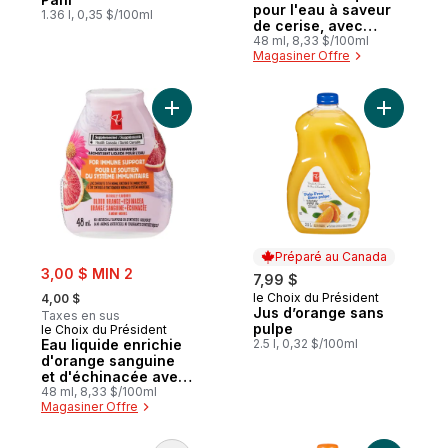
pour l'eau à saveur
1.36 l, 0,35 $/100ml
de cerise, avec
niacine et vitamine B
48 ml, 8,33 $/100ml
Magasiner Offre
pour le métabolisme
énergétique
Ajouter Eau liquide enrichie d'orange san
Ajouter J
Préparé au Canada
sale:
3,00 $ MIN 2
7,99 $
, formerly:
le Choix du Président
4,00 $
Préparé au Canada
Jus d’orange sans
Taxes en sus
pulpe
le Choix du Président
Eau liquide enrichie
2.5 l, 0,32 $/100ml
d'orange sanguine
et d'échinacée avec
zinc pour le soutien
48 ml, 8,33 $/100ml
Magasiner Offre
du système
immunitaire