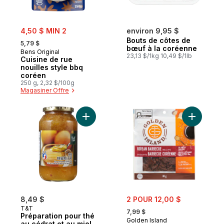
sale:
4,50 $ MIN 2
environ 9,95 $
, formerly:
Bouts de côtes de
5,79 $
bœuf à la coréenne
Bens Original
23,13 $/1kg 10,49 $/1lb
Cuisine de rue
nouilles style bbq
coréen
250 g, 2,32 $/100g
Magasiner Offre
Ajouter Préparation pour thé au cédrat et
Ajouter G
sale:
8,49 $
2 POUR 12,00 $
, formerly:
T&T
7,99 $
Préparation pour thé
Golden Island
au cédrat et au miel