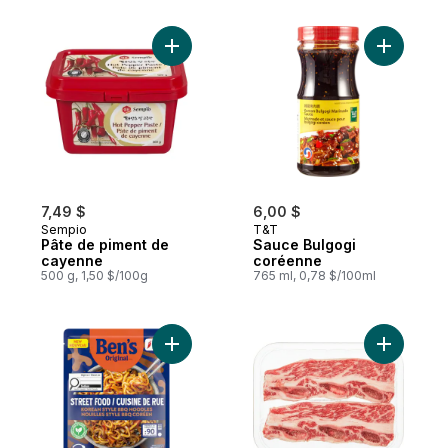
Ajouter Pâte de piment de cayenne au pa
Ajouter S
7,49 $
6,00 $
Sempio
T&T
Pâte de piment de
Sauce Bulgogi
cayenne
coréenne
500 g, 1,50 $/100g
765 ml, 0,78 $/100ml
Ajouter Cuisine de rue nouilles style bbq
Ajouter B