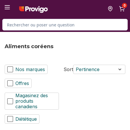
Passer au contenu principal
Passer au pied de page
0
Rechercher des produits
Aliments coréens
Nos marques
Sort
Pertinence
Offres
Magasinez des
produits
canadiens
Diététique