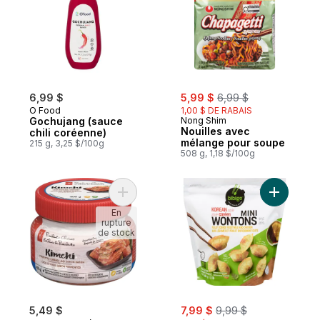
sale:
, formerly:
6,99 $
5,99 $
6,99 $
O Food
1,00 $ DE RABAIS
Gochujang (sauce
Nong Shim
Nouilles avec
chili coréenne)
mélange pour soupe
215 g, 3,25 $/100g
508 g, 1,18 $/100g
Ajouter Kimchi au panier
Ajouter M
En
rupture
de stock
sale:
, formerly:
5,49 $
7,99 $
9,99 $