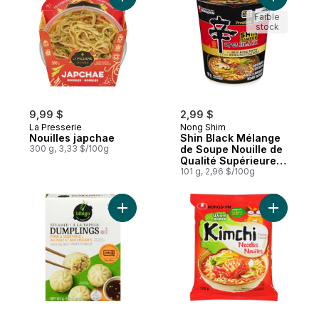
Ajouter Nouilles japchae au panier
Ajouter S
Faible
stock
9,99 $
2,99 $
La Presserie
Nong Shim
Nouilles japchae
Shin Black Mélange
300 g, 3,33 $/100g
de Soupe Nouille de
Qualité Supérieure
Saveur de Pot-au-
101 g, 2,96 $/100g
Feu Épicé
Ajouter Dumplings à la vapeur au porc et
Ajouter N