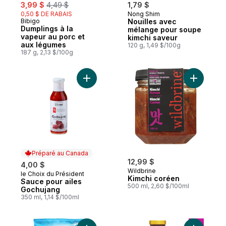
sale:
, formerly:
3,99 $
4,49 $
1,79 $
0,50 $ DE RABAIS
Nong Shim
Bibigo
Nouilles avec
Dumplings à la
mélange pour soupe
vapeur au porc et
kimchi saveur
aux légumes
120 g, 1,49 $/100g
187 g, 2,13 $/100g
Ajouter Sauce pour ailes Gochujang au pa
Ajouter K
Préparé au Canada
12,99 $
4,00 $
Wildbrine
le Choix du Président
Préparé au Canada
Kimchi coréen
Sauce pour ailes
500 ml, 2,60 $/100ml
Gochujang
350 ml, 1,14 $/100ml