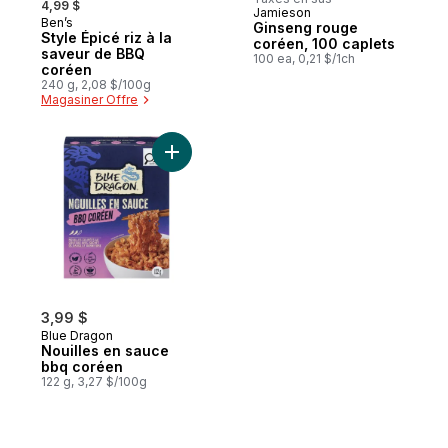
4,99 $
Jamieson
Préparé au Canada
Ben’s
Préparé au Canada
Ginseng rouge
Style Épicé riz à la
coréen, 100 caplets
saveur de BBQ
100 ea, 0,21 $/1ch
coréen
240 g, 2,08 $/100g
Magasiner Offre
Ajouter Nouilles en sauce bbq coréen au 
3,99 $
Blue Dragon
Nouilles en sauce
bbq coréen
122 g, 3,27 $/100g