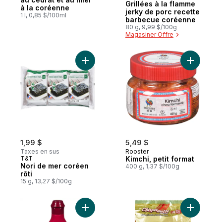
Grillées à la flamme
à la coréenne
jerky de porc recette
1 l, 0,85 $/100ml
barbecue coréenne
80 g, 9,99 $/100g
Magasiner Offre
Ajouter Nori de mer coréen rôti au panier
Ajouter Ki
1,99 $
5,49 $
Taxes en sus
Rooster
T&T
Kimchi, petit format
Nori de mer coréen
400 g, 1,37 $/100g
rôti
15 g, 13,27 $/100g
Ajouter Gochujang (sauce chili coréenne)
Ajouter N