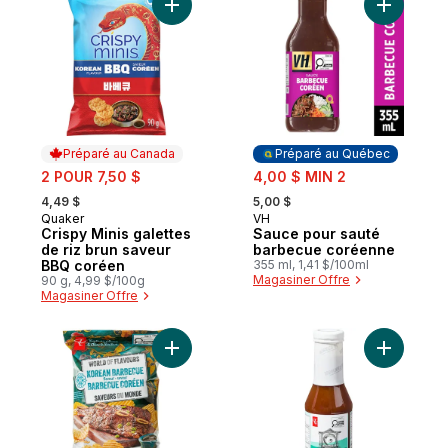
Ajouter Crispy Minis galettes de riz brun
Ajouter S
Préparé au Canada
Préparé au Québec
sale:
sale:
2 POUR 7,50 $
4,00 $ MIN 2
, formerly:
, formerly:
4,49 $
5,00 $
Quaker
VH
Préparé au Canada
Préparé au Québec
Crispy Minis galettes
Sauce pour sauté
de riz brun saveur
barbecue coréenne
BBQ coréen
355 ml, 1,41 $/100ml
Magasiner Offre
90 g, 4,99 $/100g
Magasiner Offre
Ajouter Croustilles ondulées à saveur d
Ajouter S