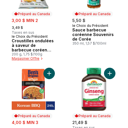
Préparé au Canada
Préparé au Canada
sale:
3,00 $ MIN 2
5,50 $
, formerly:
le Choix du Président
Préparé au Canada
3,49 $
Sauce barbecue
Taxes en sus
coréenne Souvenirs
le Choix du Président
Préparé au Canada
de Corée
Croustilles ondulées
350 ml, 1,57 $/100ml
à saveur de
barbecue coréen
Saveurs du monde
200 g, 1,75 $/100g
Magasiner Offre
Ajouter Style Épicé riz à la saveur de BB
Ajouter G
Préparé au Canada
Préparé au Canada
sale:
4,00 $ MIN 3
21,49 $
, formerly:
Taxes en sus