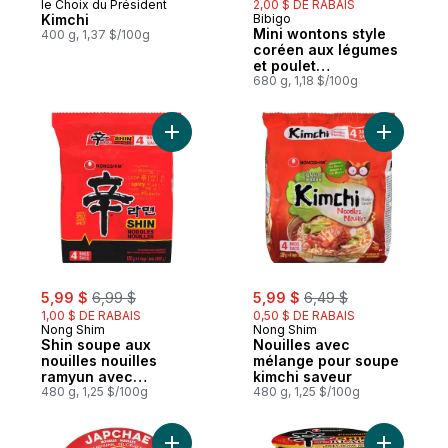
le Choix du Président
2,00 $ DE RABAIS
Kimchi
Bibigo
Mini wontons style
400 g, 1,37 $/100g
coréen aux légumes
et poulet
entièrement cuits
680 g, 1,18 $/100g
Ajouter Shin soupe aux nouilles nouilles
Ajouter N
sale:
, formerly:
sale:
, formerly:
5,99 $
6,99 $
5,99 $
6,49 $
1,00 $ DE RABAIS
0,50 $ DE RABAIS
Nong Shim
Nong Shim
Shin soupe aux
Nouilles avec
nouilles nouilles
mélange pour soupe
ramyun avec
kimchi saveur
mélange pour soupe
480 g, 1,25 $/100g
480 g, 1,25 $/100g
gourmet épicé