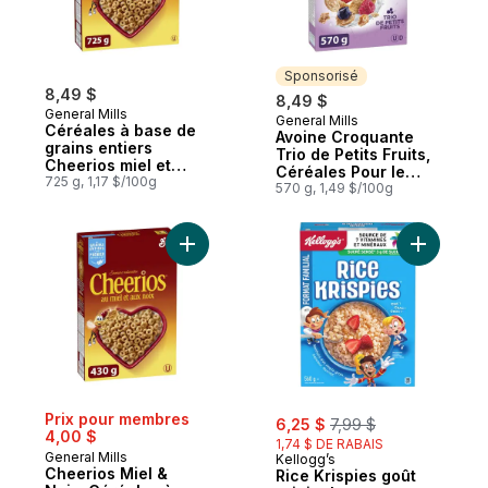
Sponsorisé
8,49 $
8,49 $
General Mills
General Mills
Sponsorisé
Céréales à base de
Avoine Croquante
grains entiers
Trio de Petits Fruits,
Cheerios miel et
Céréales Pour le
noix, format familial
725 g, 1,17 $/100g
Petit-Déjeuner Riche
570 g, 1,49 $/100g
en Fibres, Grains
Entiers
Ajouter Cheerios Miel & Noix, Céréales à 
Ajouter Ri
sale:
, formerly:
Prix pour membres
6,25 $
7,99 $
4,00 $
1,74 $ DE RABAIS
General Mills
Kellogg’s
Cheerios Miel &
Rice Krispies goût