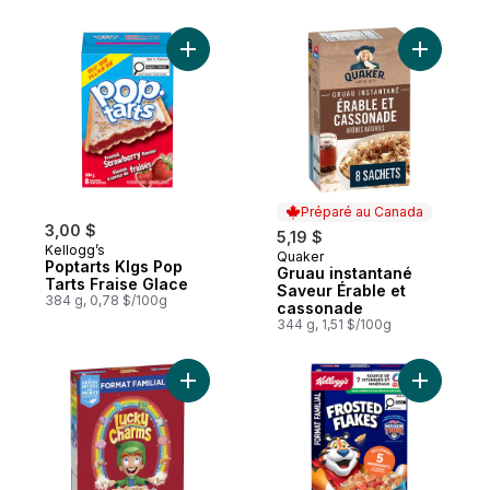
Ajouter Poptarts Klgs Pop Tarts Fraise Gl
Ajouter G
Préparé au Canada
3,00 $
5,19 $
Kellogg’s
Quaker
Préparé au Canada
Poptarts Klgs Pop
Gruau instantané
Tarts Fraise Glace
Saveur Érable et
384 g, 0,78 $/100g
cassonade
344 g, 1,51 $/100g
Ajouter Lucky Charms, Céréales de Petit D
Ajouter Cé