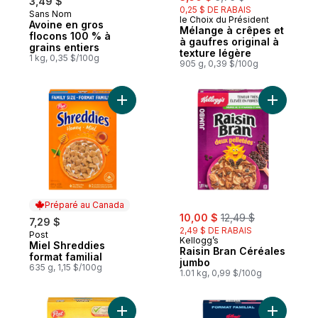
3,49 $
0,25 $ DE RABAIS
Sans Nom
Préparé au Canada
le Choix du Président
Avoine en gros
Mélange à crêpes et
flocons 100 % à
à gaufres original à
grains entiers
texture légère
1 kg, 0,35 $/100g
905 g, 0,39 $/100g
Ajouter Miel Shreddies format familial au 
Ajouter R
Préparé au Canada
sale:
, formerly:
10,00 $
12,49 $
7,29 $
2,49 $ DE RABAIS
Post
Préparé au Canada
Kellogg’s
Miel Shreddies
Raisin Bran Céréales
format familial
jumbo
635 g, 1,15 $/100g
1.01 kg, 0,99 $/100g
Ajouter Céréales Shredded Wheat Gros bi
Ajouter Ve