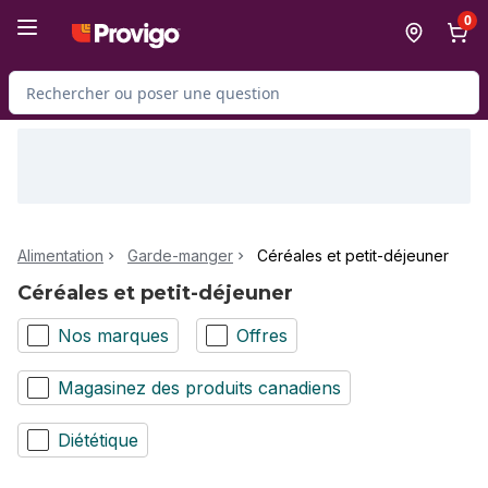
Passer au contenu principal
Passer au pied de page
0
Rechercher des produits
Alimentation
Garde-manger
Céréales et petit-déjeuner
Céréales et petit-déjeuner
Nos marques
Offres
Magasinez des produits canadiens
Diététique