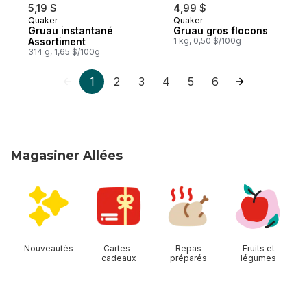
5,19 $
4,99 $
Quaker
Quaker
Préparé au Canada
Préparé au Canada
Gruau instantané
Gruau gros flocons
Assortiment
1 kg, 0,50 $/100g
314 g, 1,65 $/100g
1
2
3
4
5
6
Magasiner Allées
sauter Magasiner Allées
Nouveautés
Cartes-
Repas
Fruits et
cadeaux
préparés
légumes