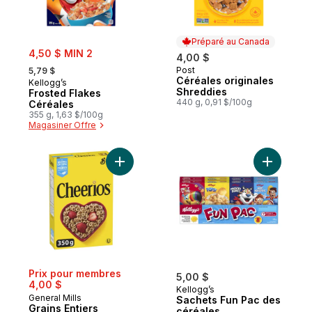
Préparé au Canada
sale:
4,50 $ MIN 2
4,00 $
, formerly:
Post
5,79 $
Préparé au Canada
Céréales originales
Kellogg’s
Shreddies
Frosted Flakes
440 g, 0,91 $/100g
Céréales
355 g, 1,63 $/100g
Magasiner Offre
Ajouter Grains Entiers Cereales Completes
Ajouter S
Prix pour membres
5,00 $
4,00 $
Kellogg’s
General Mills
Sachets Fun Pac des
Grains Entiers
céréales