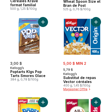
Céréales Krave
Wheat Spoon Size et
format familial
Bran de Post
500 g, 1,25 $/100g
525 g, 0,76 $/100g
Ajouter Poptarts Klgs Pop Tarts Smores G
Ajouter S
sale:
3,00 $
5,00 $ MIN 2
, formerly:
Kellogg’s
5,79 $
Poptarts Klgs Pop
Kellogg’s
Tarts Smores Glace
Substitut de repas
384 g, 0,78 $/100g
Vector céréales
400 g, 1,45 $/100g
Magasiner Offre
Ajouter Corn Pops Céréales Corn Pops, for
Ajouter A