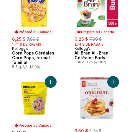
Préparé au Canada
Préparé au Canada
sale:
, formerly:
sale:
, formerly:
6,25 $
7,99 $
6,25 $
7,99 $
1,74 $ DE RABAIS
1,74 $ DE RABAIS
Kellogg’s
Kellogg’s
Préparé au Canada
Préparé au Canada
Corn Pops Céréales
All Bran All-Bran
Corn Pops, format
Céréales Buds
familial
500 g, 1,25 $/100g
515 g, 1,21 $/100g
Ajouter M
Préparé au Canada
sale:
, formerly:
3,50 $
3,75 $