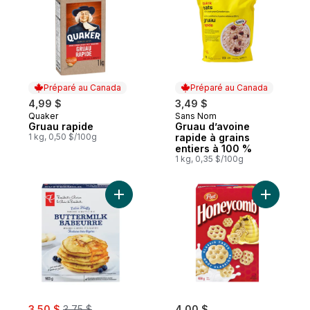
Préparé au Canada
Préparé au Canada
4,99 $
3,49 $
Quaker
Sans Nom
Préparé au Canada
Préparé au Canada
Gruau rapide
Gruau d’avoine
1 kg, 0,50 $/100g
rapide à grains
entiers à 100 %
1 kg, 0,35 $/100g
Ajouter Mélange à crêpes et à gaufres au 
Ajouter C
sale:
, formerly:
3,50 $
3,75 $
4,00 $