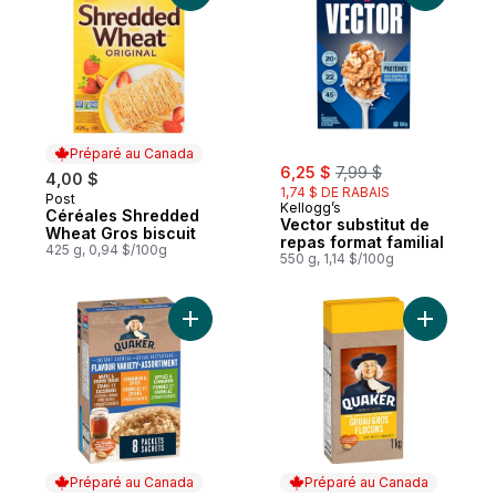
Préparé au Canada
sale:
, formerly:
6,25 $
7,99 $
4,00 $
1,74 $ DE RABAIS
Post
Préparé au Canada
Kellogg’s
Céréales Shredded
Vector substitut de
Wheat Gros biscuit
repas format familial
425 g, 0,94 $/100g
550 g, 1,14 $/100g
Ajouter Gruau instantané Assortiment au p
Ajouter G
Préparé au Canada
Préparé au Canada