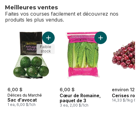
Meilleures ventes
Faites vos courses facilement et découvrez nos
produits les plus vendus.
sauter Meilleures ventes
Ajouter Sac d'avocat au panier
Ajouter Cœur de R
Faible
stock
6,00 $
6,00 $
environ 12,7
Délices du Marché
Cœur de Romaine,
Cerises rou
Sac d'avocat
paquet de 3
14,33 $/1kg 6,5
1 ea, 6,00 $/1ch
3 ea, 2,00 $/1ch