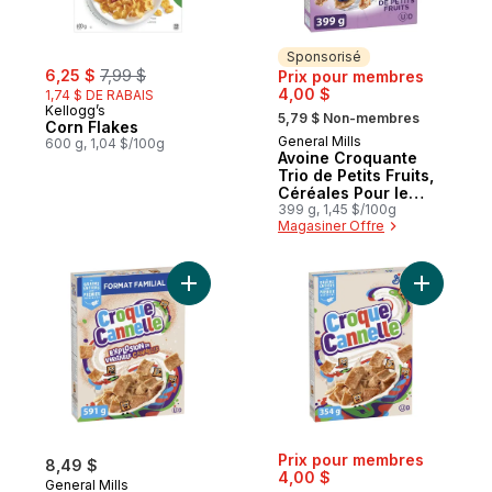
Sponsorisé
sale:
, formerly:
6,25 $
7,99 $
Prix pour membres
4,00 $
1,74 $ DE RABAIS
, formerly:
Kellogg’s
5,79 $ Non-membres
Corn Flakes
General Mills
Sponsorisé
600 g, 1,04 $/100g
Avoine Croquante
Trio de Petits Fruits,
Céréales Pour le
Petit-Déjeuner Riche
399 g, 1,45 $/100g
Magasiner Offre
en Fibres, Grains
Entiers
Ajouter Croque Cannelle, Céréales Pour le 
Ajouter C
Prix pour membres
8,49 $
4,00 $
General Mills