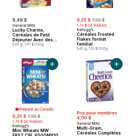
sale:
, formerly:
8,49 $
6,25 $
7,99 $
General Mills
1,74 $ DE RABAIS
Lucky Charms,
Kellogg’s
Céréales Frosted
Céréales de Petit
Flakes format
Déjeuner Avec des
familial
Guimauves, Grains
526 g, 1,61 $/100g
545 g, 1,15 $/100g
Entiers, Format
Familial
Ajouter Mini Wheats MW FRST CRL 650GM
Ajouter M
Préparé au Canada
Prix pour membres
sale:
, formerly:
6,25 $
7,99 $
4,00 $
1,74 $ DE RABAIS
General Mills
Kellogg’s
Préparé au Canada
Multi-Grain,
Mini Wheats MW
Céréales Complètes
FRST CRL 650GMX10