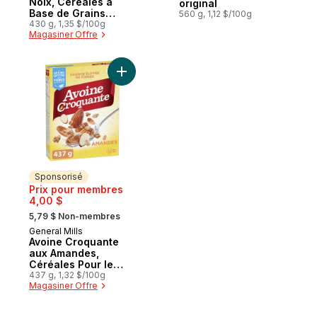
Noix, Céréales à
original
Base de Grains
560 g, 1,12 $/100g
Entiers
430 g, 1,35 $/100g
Magasiner Offre
Ajouter Avoine Croquante aux Amandes, Cé
Sponsorisé
Prix pour membres
4,00 $
, formerly:
5,79 $ Non-membres
General Mills
Sponsorisé
Avoine Croquante
aux Amandes,
Céréales Pour le
Petit-Déjeuner Riche
437 g, 1,32 $/100g
Magasiner Offre
en Fibres, Grains
Entiers