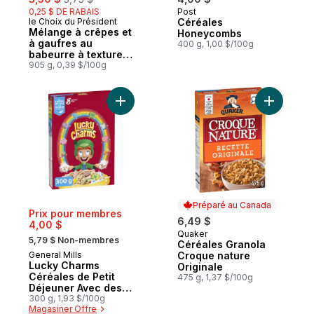
0,25 $ DE RABAIS
Post
le Choix du Président
Céréales
Mélange à crêpes et
Honeycombs
à gaufres au
400 g, 1,00 $/100g
babeurre à texture
très légère
905 g, 0,39 $/100g
Ajouter Lucky Charms Céréales de Petit D
Ajouter C
Préparé au Canada
Prix pour membres
6,49 $
4,00 $
Quaker
, formerly:
Préparé au Canada
5,79 $ Non-membres
Céréales Granola
General Mills
Croque nature
Lucky Charms
Originale
Céréales de Petit
475 g, 1,37 $/100g
Déjeuner Avec des
Guimauves, Grains
300 g, 1,93 $/100g
Magasiner Offre
Entiers