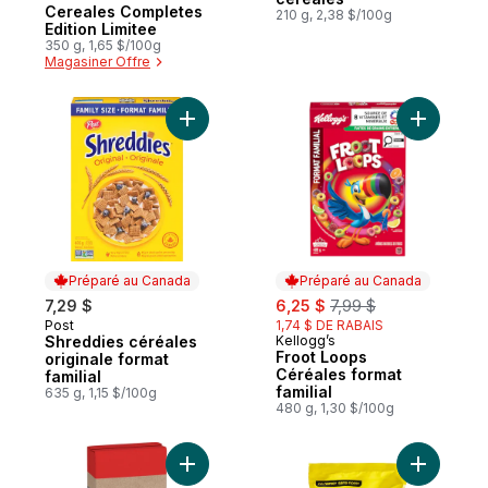
Cereales Completes
210 g, 2,38 $/100g
Edition Limitee
350 g, 1,65 $/100g
Magasiner Offre
Ajouter Shreddies céréales originale forma
Ajouter F
Préparé au Canada
Préparé au Canada
sale:
, formerly:
7,29 $
6,25 $
7,99 $
Post
1,74 $ DE RABAIS
Préparé au Canada
Shreddies céréales
Kellogg’s
Préparé au Canada
Froot Loops
originale format
Céréales format
familial
familial
635 g, 1,15 $/100g
480 g, 1,30 $/100g
Ajouter Gruau rapide au panier
Ajouter G