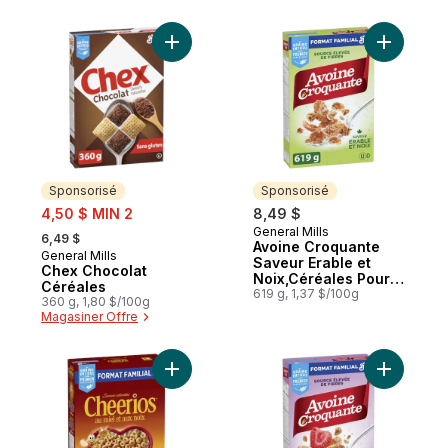
Ajouter A
Ajouter Chex Chocolat Céréales au panie
Sponsorisé
Sponsorisé
sale:
4,50 $ MIN 2
8,49 $
, formerly:
General Mills
Sponsorisé
6,49 $
Avoine Croquante
General Mills
Sponsorisé
Saveur Erable et
Chex Chocolat
Noix,Céréales Pour
Céréales
le Petit-Déjeuner
619 g, 1,37 $/100g
360 g, 1,80 $/100g
Riche en Fibres,
Magasiner Offre
Grains Entiers,
Format Familial
Ajouter Céréales à base de grains entiers 
Ajouter Av