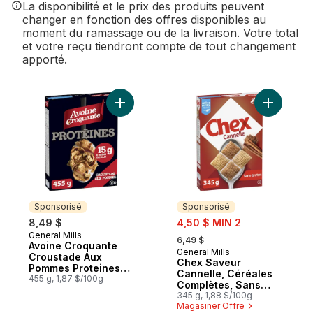
La disponibilité et le prix des produits peuvent
changer en fonction des offres disponibles au
moment du ramassage ou de la livraison. Votre total
et votre reçu tiendront compte de tout changement
apporté.
Ajouter Avoine Croquante Croustade Aux
Ajouter C
Sponsorisé
Sponsorisé
sale:
8,49 $
4,50 $ MIN 2
, formerly:
General Mills
Sponsorisé
6,49 $
Avoine Croquante
General Mills
Sponsorisé
Croustade Aux
Chex Saveur
Pommes Proteines
Cannelle, Céréales
Cereales
455 g, 1,87 $/100g
Complètes, Sans
Gluten
345 g, 1,88 $/100g
Magasiner Offre