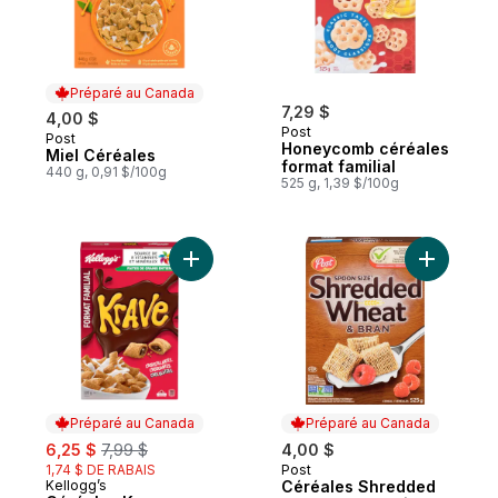
Préparé au Canada
7,29 $
4,00 $
Post
Post
Préparé au Canada
Honeycomb céréales
Miel Céréales
format familial
440 g, 0,91 $/100g
525 g, 1,39 $/100g
Ajouter Céréales Krave format familial au 
Ajouter C
Préparé au Canada
Préparé au Canada
sale:
, formerly:
6,25 $
7,99 $
4,00 $
1,74 $ DE RABAIS
Post
Préparé au Canada
Kellogg’s
Céréales Shredded
Préparé au Canada