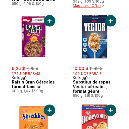
342 g, 1,69 $/100g
650 g, 0,96 $/100g
Magasiner Offre
Ajouter Raisin Bran Céréales format familia
Ajouter S
sale:
, formerly:
sale:
, formerly:
6,25 $
7,99 $
10,00 $
11,99 $
1,74 $ DE RABAIS
1,99 $ DE RABAIS
Kellogg’s
Kellogg’s
Raisin Bran Céréales
Substitut de repas
format familial
Vector céréales,
600 g, 1,04 $/100g
format géant
850 g, 1,18 $/100g
Ajouter Miel Céréales au panier
Ajouter H