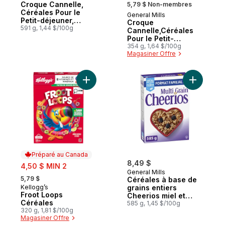
, formerly:
Croque Cannelle,
5,79 $ Non-membres
Céréales Pour le
General Mills
Petit-déjeuner,
Croque
Grains Entiers,
591 g, 1,44 $/100g
Cannelle,Céréales
Format Familial
Pour le Petit-
déjeuner au Gout De
354 g, 1,64 $/100g
Magasiner Offre
Cannelle
Authentique, Grains
Entiers
Ajouter Froot Loops Céréales au panier
Ajouter Cé
Préparé au Canada
sale:
8,49 $
4,50 $ MIN 2
General Mills
, formerly:
5,79 $
Céréales à base de
Kellogg’s
grains entiers
Préparé au Canada
Froot Loops
Cheerios miel et
Céréales
noix, format familial
585 g, 1,45 $/100g
320 g, 1,81 $/100g
Magasiner Offre