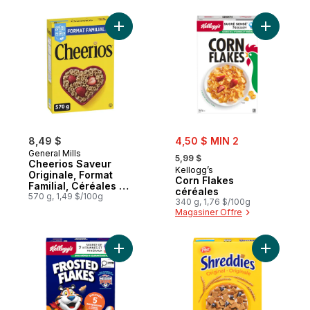
Ajouter Cheerios Saveur Originale, Format 
Ajouter C
sale:
8,49 $
4,50 $ MIN 2
, formerly:
General Mills
5,99 $
Cheerios Saveur
Kellogg’s
Originale, Format
Corn Flakes
Familial, Céréales à
céréales
Base de Grains
570 g, 1,49 $/100g
340 g, 1,76 $/100g
Entiers
Magasiner Offre
Ajouter Frosted Flakes Céréales au panie
Ajouter C