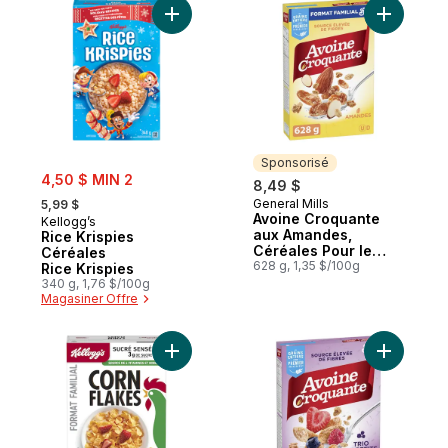
Ajouter Rice Krispies Céréales Rice Krispi
Ajouter A
Sponsorisé
sale:
4,50 $ MIN 2
8,49 $
, formerly:
General Mills
5,99 $
Sponsorisé
Avoine Croquante
Kellogg’s
aux Amandes,
Rice Krispies
Céréales Pour le
Céréales
Petit-Déjeuner Riche
628 g, 1,35 $/100g
Rice Krispies
en Fibres,Grains
340 g, 1,76 $/100g
Entiers, Format
Magasiner Offre
Familial
Ajouter Corn Flakes au panier
Ajouter Av