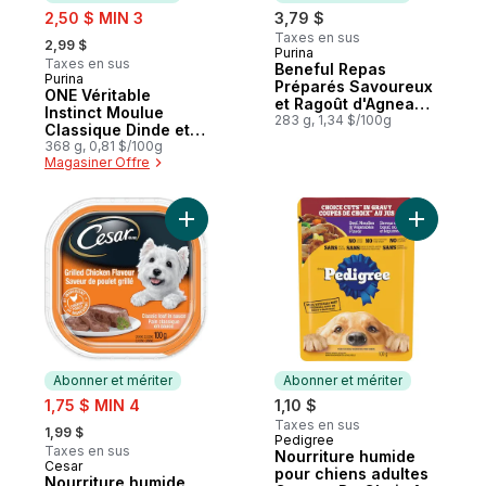
sale:
2,50 $ MIN 3
3,79 $
, formerly:
Taxes en sus
2,99 $
Purina
Abonner et mériter
Taxes en sus
Beneful Repas
Purina
Abonner et mériter
Préparés Savoureux
ONE Véritable
et Ragoût d'Agneau,
Instinct Moulue
Nourriture Humide
283 g, 1,34 $/100g
Classique Dinde et
pour Chiens 283 g
Venaison, Nourriture
368 g, 0,81 $/100g
Magasiner Offre
Humide pour Chiens
368 g
Ajouter Nourriture humide pour chiens – p
Ajouter N
Abonner et mériter
Abonner et mériter
sale:
1,75 $ MIN 4
1,10 $
, formerly:
Taxes en sus
1,99 $
Pedigree
Abonner et mériter
Taxes en sus
Nourriture humide
Cesar
Abonner et mériter
pour chiens adultes
Nourriture humide