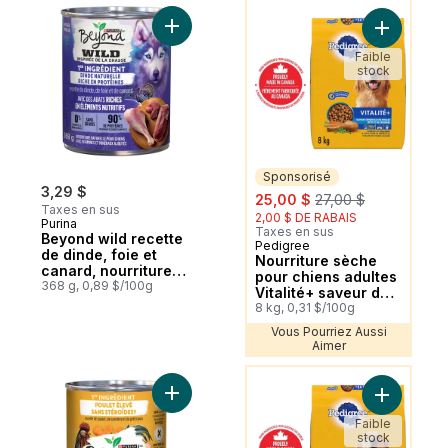
Vous Pourriez Aussi Aimer
Ajouter Beyond wild recette de dinde, foi
Ajouter No
Faible
stock
Sponsorisé
3,29 $
sale:
, formerly:
25,00 $
27,00 $
Taxes en sus
2,00 $ DE RABAIS
Purina
Taxes en sus
Beyond wild recette
Pedigree
Sponsorisé
de dinde, foie et
Nourriture sèche
canard, nourriture
pour chiens adultes
humide pour chiens
368 g, 0,89 $/100g
Vitalité+ saveur de
poulet rôti et de
8 kg, 0,31 $/100g
légumes
Vous Pourriez Aussi
Aimer
Vous Pourriez Aussi Aimer
Ajouter Beyond Entrée moulue entrée moulu
Ajouter No
Faible
stock