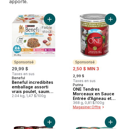
apporté.
Ajouter Beneful incredibites emballage as
Ajouter O
Faible
stock
Sponsorisé
Sponsorisé
sale:
29,99 $
2,50 $ MIN 3
, formerly:
Taxes en sus
2,99 $
Beneful
Sponsorisé
Taxes en sus
Beneful incredibites
Purina
Sponsorisé
emballage assorti
ONE Tendres
vrais poulet, saumon
Morceaux en Sauce
et bœuf en sauce
2.04 kg, 1,47 $/100g
Entrée d'Agneau et
(24 unités),
Riz Brun, Nourriture
368 g, 0,81 $/100g
nourriture humide
Magasiner Offre
Humide pour Chiens
pour chiens
368 g
Ajouter ONE Véritable Instinct Moulue Cla
Ajouter B