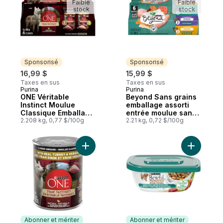
Faible
Faible
stock
stock
Sponsorisé
Sponsorisé
16,99 $
15,99 $
Taxes en sus
Taxes en sus
Purina
Purina
Sponsorisé
Sponsorisé
ONE Véritable
Beyond Sans grains
Instinct Moulue
emballage assorti
Classique Emballage
entrée moulue sans
Assorti Dinde,
2.208 kg, 0,77 $/100g
grains morue de
2.21 kg, 0,72 $/100g
Venaison, Poulet et
l’alaska, saumon,
Canard, Nourriture
poulet et dinde
Humide pour Chiens
nourriture humide
Ajouter ONE Véritable Instinct Moulue Cl
Ajouter B
6 x 368 g
pour chiens
Abonner et mériter
Abonner et mériter