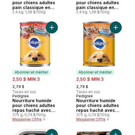
pour chiens adultes
pour chiens adultes
pain classique en
pain classique en
sauce Sélections de
2.4 kg, 1,38 $/100g
sauce – format
2.4 kg, 1,38 $/100g
volaille – format
variété, saveur de
variété, saveur de
poulet, de contre-
poulet, de dinde et
filet et d’agneau
Ajouter Nourriture humide pour chiens ad
Ajouter N
au poulet et au foie
Abonner et mériter
Abonner et mériter
sale:
sale:
2,50 $ MIN 3
2,50 $ MIN 3
, formerly:
, formerly:
2,79 $
2,79 $
Taxes en sus
Taxes en sus
Pedigree
Pedigree
Abonner et mériter
Abonner et mériter
Nourriture humide
Nourriture humide
pour chiens adultes
pour chiens adultes
repas haché avec
repas haché avec
bœuf véritable
375 g, 0,74 $/100g
poulet véritable
375 g, 0,74 $/100g
Magasiner Offre
Magasiner Offre