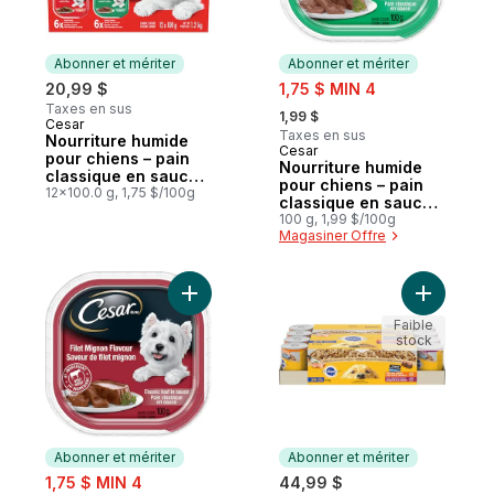
Abonner et mériter
Abonner et mériter
sale:
20,99 $
1,75 $ MIN 4
, formerly:
Taxes en sus
1,99 $
Cesar
Abonner et mériter
Taxes en sus
Nourriture humide
Cesar
Abonner et mériter
pour chiens – pain
Nourriture humide
classique en sauce
pour chiens – pain
en multi-emballage
12x100.0 g, 1,75 $/100g
classique en sauce
de 12 (recette au
recette à la dinde,
100 g, 1,99 $/100g
bœuf et recette à la
Magasiner Offre
barquette
dinde)
Ajouter Nourriture humide pour chiens – p
Ajouter N
Faible
stock
Abonner et mériter
Abonner et mériter
sale:
1,75 $ MIN 4
44,99 $