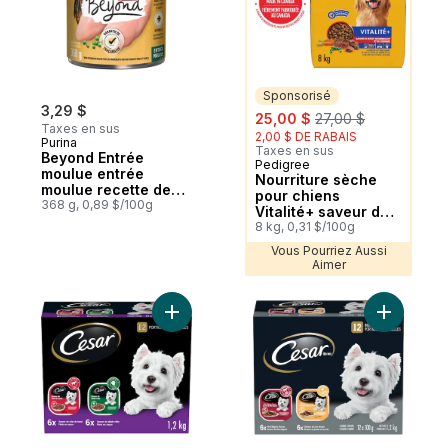
Sponsorisé
3,29 $
sale:
, formerly:
25,00 $
27,00 $
Taxes en sus
2,00 $ DE RABAIS
Purina
Taxes en sus
Beyond Entrée
Pedigree
Sponsorisé
moulue entrée
Nourriture sèche
moulue recette de
pour chiens
poulet, de carottes
368 g, 0,89 $/100g
Vitalité+ saveur de
et de petits pois
bœuf nourrissant et
8 kg, 0,31 $/100g
nourriture humide
de légumes
Vous Pourriez Aussi
pour chiens
Aimer
Ajouter Nourriture humide pour chiens adu
Ajouter N