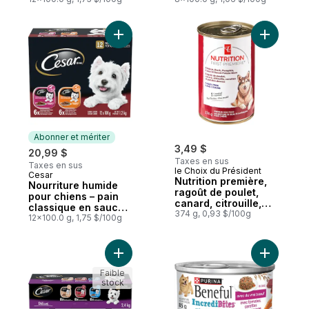
saveur de contre-
mignon et de poulet
filet et poulet
en format variété
Ajouter Nourriture humide pour chiens – p
Ajouter Nu
Abonner et mériter
3,49 $
20,99 $
Taxes en sus
Taxes en sus
le Choix du Président
Cesar
Abonner et mériter
Nutrition première,
Nourriture humide
ragoût de poulet,
pour chiens – pain
canard, citrouille,
classique en sauce
carottes et patates
374 g, 0,93 $/100g
en emballage de 12
12x100.0 g, 1,75 $/100g
douces, nourriture
(saveur de poulet
de qualité
grillé et saveur de
supérieure pour
bifteck d'aloyau)
Ajouter Nourriture humide pour chiens adu
Ajouter B
chiens
Faible
stock