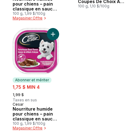
Coupes De Choix Au
pour chiens – pain
Jus saveur de bœuf,
100 g, 1,10 $/100g
classique en sauce
nouilles et légumes
saveur de poulet
100 g, 1,99 $/100g
Magasiner Offre
grillé, barquette
Ajouter Nourriture humide pour chiens – p
Abonner et mériter
sale:
1,75 $ MIN 4
, formerly:
1,99 $
Taxes en sus
Cesar
Abonner et mériter
Nourriture humide
pour chiens – pain
classique en sauce
saveur de bifteck
100 g, 1,99 $/100g
Magasiner Offre
d'aloyau, barquette