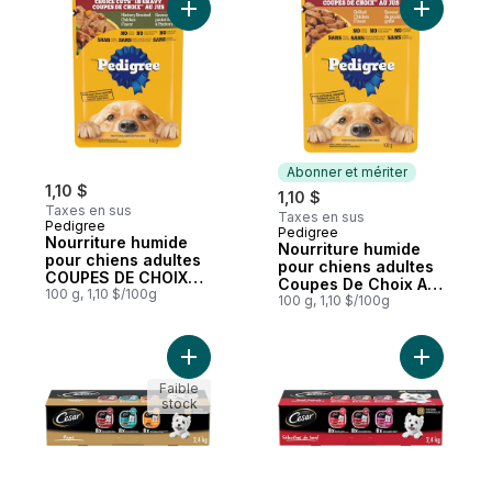
Ajouter Nourriture humide pour chiens ad
Ajouter N
Abonner et mériter
1,10 $
1,10 $
Taxes en sus
Taxes en sus
Pedigree
Pedigree
Abonner et mériter
Nourriture humide
Nourriture humide
pour chiens adultes
pour chiens adultes
COUPES DE CHOIX
Coupes De Choix Au
AU JUS saveur de
100 g, 1,10 $/100g
Jus saveur de poulet
100 g, 1,10 $/100g
poulet fumé à
grillé
l’hickory, sachet de
100 g
Ajouter Nourriture humide pour chiens adu
Ajouter N
Faible
stock