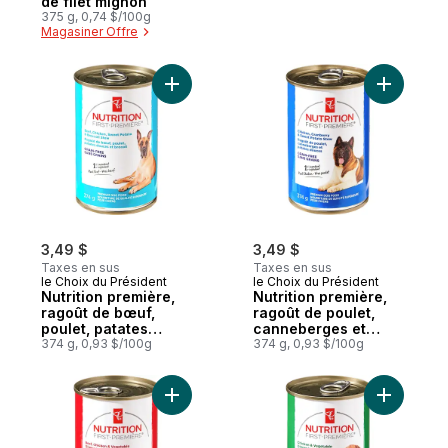
de filet mignon
375 g, 0,74 $/100g
Magasiner Offre
Ajouter Nutrition première, ragoût de bœuf
Ajouter N
3,49 $
3,49 $
Taxes en sus
Taxes en sus
le Choix du Président
le Choix du Président
Nutrition première,
Nutrition première,
ragoût de bœuf,
ragoût de poulet,
poulet, patates
canneberges et
douces et brocoli,
374 g, 0,93 $/100g
patates douces,
374 g, 0,93 $/100g
nourriture de qualité
nourriture de qualité
supérieure pour
supérieure pour
chiens
chiens
Ajouter Nutrition première, repas de bœuf
Ajouter N