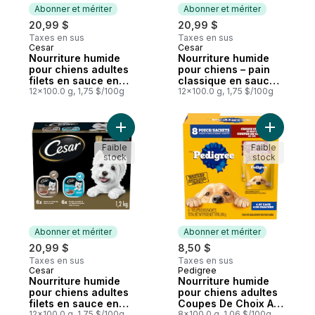
Abonner et mériter
Abonner et mériter
20,99 $
20,99 $
Taxes en sus
Taxes en sus
Cesar
Cesar
Abonner et mériter
Abonner et mériter
Nourriture humide
Nourriture humide
pour chiens adultes
pour chiens – pain
filets en sauce en
classique en sauce
format variété
12x100.0 g, 1,75 $/100g
en multi-emballage
12x100.0 g, 1,75 $/100g
saveur de dinde
de 12 (saveur de filet
rôtie et de côte de
mignon et recette au
bœuf
poulet et au foie)
Ajouter Nourriture humide pour chiens adul
Ajouter N
Faible
Faible
stock
stock
Abonner et mériter
Abonner et mériter
20,99 $
8,50 $
Taxes en sus
Taxes en sus
Cesar
Pedigree
Abonner et mériter
Abonner et mériter
Nourriture humide
Nourriture humide
pour chiens adultes
pour chiens adultes
filets en sauce en
Coupes De Choix Au
format variété
12x100.0 g, 1,75 $/100g
Jus saveur de filet
8x100.0 g, 1,06 $/100g