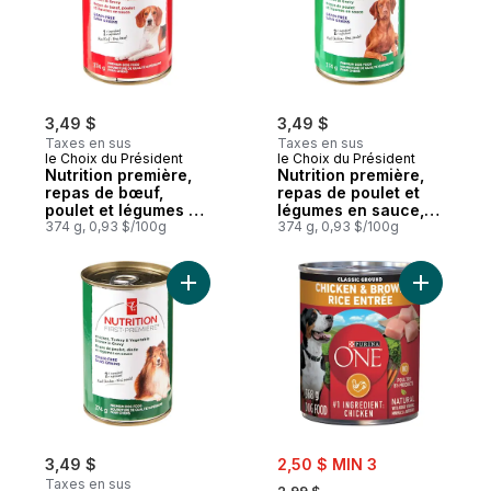
3,49 $
3,49 $
Taxes en sus
Taxes en sus
le Choix du Président
le Choix du Président
Nutrition première,
Nutrition première,
repas de bœuf,
repas de poulet et
poulet et légumes en
légumes en sauce,
sauce, nourriture de
374 g, 0,93 $/100g
nourriture de qualité
374 g, 0,93 $/100g
qualité supérieure
supérieure pour
pour chiens
chiens
Ajouter Nutrition première, repas de poule
Ajouter O
sale:
3,49 $
2,50 $ MIN 3
, formerly:
Taxes en sus