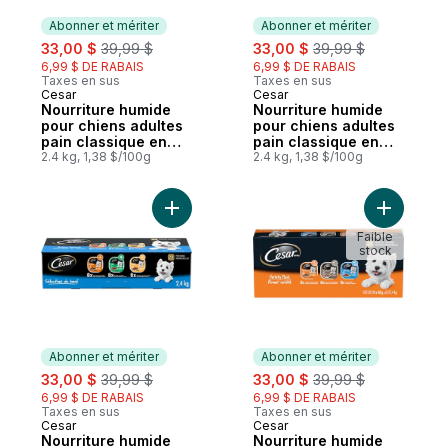
Abonner et mériter
Abonner et mériter
sale:
, formerly:
sale:
, formerly:
33,00 $
39,99 $
33,00 $
39,99 $
6,99 $ DE RABAIS
6,99 $ DE RABAIS
Taxes en sus
Taxes en sus
Cesar
Cesar
Abonner et mériter
Abonner et mériter
Nourriture humide
Nourriture humide
pour chiens adultes
pour chiens adultes
pain classique en
pain classique en
sauce Repas –
2.4 kg, 1,38 $/100g
sauce Sélections de
2.4 kg, 1,38 $/100g
format variété
bœuf – format
variété
Ajouter Nourriture humide pour chiens adul
Ajouter N
Faible
stock
Abonner et mériter
Abonner et mériter
sale:
, formerly:
sale:
, formerly:
33,00 $
39,99 $
33,00 $
39,99 $
6,99 $ DE RABAIS
6,99 $ DE RABAIS
Taxes en sus
Taxes en sus
Cesar
Cesar
Abonner et mériter
Abonner et mériter
Nourriture humide
Nourriture humide