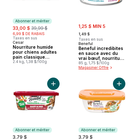
Abonner et mériter
sale:
sale:
, formerly:
1,25 $ MIN 5
33,00 $
39,99 $
, formerly:
6,99 $ DE RABAIS
1,49 $
Taxes en sus
Taxes en sus
Cesar
Abonner et mériter
Beneful
Nourriture humide
Beneful incredibites
pour chiens adultes
en sauce avec du
pain classique
vrai bœuf, nourriture
format variété de
2.4 kg, 1,38 $/100g
humide pour chiens
85 g, 1,75 $/100g
délices
Magasiner Offre
Ajouter Beneful ragoût de bœuf avec petits
Ajouter B
Abonner et mériter
Abonner et mériter
3,79 $
3,79 $