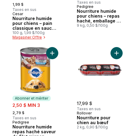
, formerly:
Taxes en sus
1,99 $
Pedigree
Abonner et mériter
Taxes en sus
Nourriture humide
Cesar
Abonner et mériter
pour chiens – repas
Nourriture humide
haché, emballage de
pour chiens – pain
24 (poulet et filet
9 kg, 0,50 $/100g
classique en sauce
mignon)
saveur de filet
100 g, 1,99 $/100g
Magasiner Offre
mignon, barquette
Ajouter Nourriture humide repas haché sav
Ajouter N
Abonner et mériter
sale:
17,99 $
2,50 $ MIN 3
Taxes en sus
, formerly:
2,79 $
Rollover
Nourriture pour
Taxes en sus
Pedigree
chien au bœuf
Abonner et mériter
Nourriture humide
2 kg, 0,90 $/100g
repas haché saveur