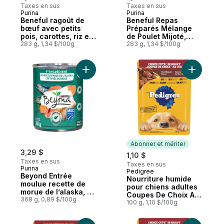
Taxes en sus
Taxes en sus
Purina
Purina
Abonner et mériter
Abonner et mériter
Beneful ragoût de
Beneful Repas
bœuf avec petits
Préparés Mélange
pois, carottes, riz et
de Poulet Mijoté,
orge
283 g, 1,34 $/100g
Nourriture Humide
283 g, 1,34 $/100g
pour Chiens 283 g
Ajouter Beyond Entrée moulue recette de 
Ajouter N
Abonner et mériter
3,29 $
1,10 $
Taxes en sus
Taxes en sus
Purina
Pedigree
Abonner et mériter
Beyond Entrée
Nourriture humide
moulue recette de
pour chiens adultes
morue de l’alaska, de
Coupes De Choix Au
saumon et de patate
368 g, 0,89 $/100g
Jus saveur de filet
100 g, 1,10 $/100g
douce nourriture
mignon
humide pour chiens