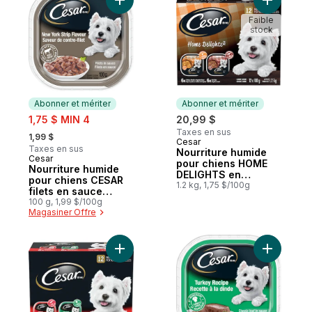
Ajouter Nourriture humide pour chiens CES
Ajouter N
Faible
stock
Abonner et mériter
Abonner et mériter
sale:
1,75 $ MIN 4
20,99 $
, formerly:
Taxes en sus
1,99 $
Cesar
Abonner et mériter
Taxes en sus
Nourriture humide
Cesar
Abonner et mériter
pour chiens HOME
Nourriture humide
DELIGHTS en
pour chiens CESAR
emballage de 12
1.2 kg, 1,75 $/100g
filets en sauce
(ragoût de bœuf et
saveur de contre-
100 g, 1,99 $/100g
repas de poulet, de
Magasiner Offre
filet
nouilles et de
légumes en sauce)
Ajouter Nourriture humide pour chiens – p
Ajouter N