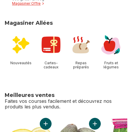
Magasiner Offre
Humide pour Chiens
368 g
Magasiner Allées
sauter Magasiner Allées
Nouveautés
Cartes-
Repas
Fruits et
cadeaux
préparés
légumes
Meilleures ventes
Faites vos courses facilement et découvrez nos
produits les plus vendus.
sauter Meilleures ventes
Ajouter Citrons au panier
Ajouter Avocats au