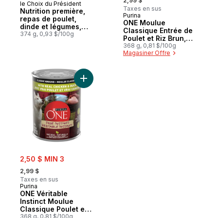
2,99 $
le Choix du Président
Taxes en sus
Nutrition première,
Purina
repas de poulet,
ONE Moulue
dinde et légumes,
Classique Entrée de
nourriture de qualité
374 g, 0,93 $/100g
Poulet et Riz Brun,
supérieure pour
Nourriture Humide
368 g, 0,81 $/100g
chiens
Magasiner Offre
pour Chiens 368 g
Ajouter ONE Véritable Instinct Moulue Cla
sale:
2,50 $ MIN 3
, formerly:
2,99 $
Taxes en sus
Purina
ONE Véritable
Instinct Moulue
Classique Poulet et
Canard, Nourriture
368 g, 0,81 $/100g