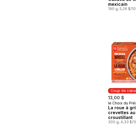
mexicain
190 g, 5,26 $/1
Coup de cœu
13,00 $
le Choix du Pré
Coup de cœ
La roue à gri
crevettes au 
croustillant
300 g, 4,33 $/