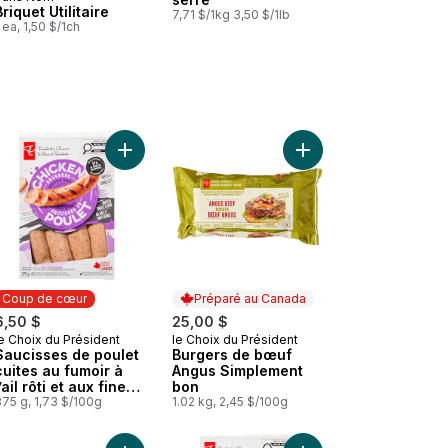
Briquet Utilitaire
7,71 $/1kg 3,50 $/1lb
 ea, 1,50 $/1ch
u panier
 Souvlaki de porc, format économique au panier
Ajouter Saucisses de poulet cuites au fumoir à l’ai
Ajouter Burgers de b
Coup de cœur
Préparé au Canada
6,50 $
25,00 $
e Choix du Président
le Choix du Président
Coup de cœur
Préparé au Canada
Saucisses de poulet
Burgers de bœuf
cuites au fumoir à
Angus Simplement
l’ail rôti et aux fines
bon
herbes
75 g, 1,73 $/100g
1.02 kg, 2,45 $/100g