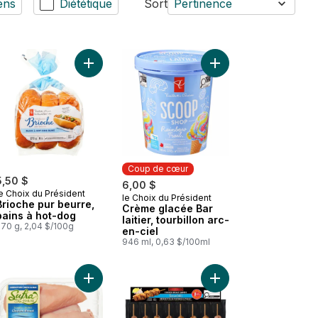
ens
Diététique
Sort
Pertinence
u panier
 Côtes de dos de porc Stampede fumé au panier
Ajouter Brioche pur beurre, pains à hot-dog au p
Ajouter Crème glacée B
Coup de cœur
5,50 $
6,00 $
e Choix du Président
le Choix du Président
Coup de cœur
Brioche pur beurre,
Crème glacée Bar
pains à hot-dog
laitier, tourbillon arc-
270 g, 2,04 $/100g
en-ciel
946 ml, 0,63 $/100ml
 épinards et feta au panier
Plateau de patates pour cuisson au panier
Ajouter Poitrines de poulet désossées sans peau 
Ajouter Souvlaki de p