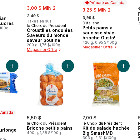
Préparé au Canada
sale:
3,00 $ MIN 2
sale:
3,25 $ MIN 2
, formerly:
, formerly:
3,49 $
3,99 $
ian
Taxes en sus
 sucres
D’Italiano
Préparé au Canada
4
le Choix du Président
Petits pains à
/100g
Croustilles ondulées
saucisse style
Saveurs du monde
brioche Gusto!
saveur poutine
420 g, 0,95 $/100g
200 g, 1,75 $/100g
Magasiner Offre
Magasiner Offre
Ajouter Burgers de surlonge de bœuf au panier
Ajouter Brioche petitis pains au pan
Ajouter
 Canada
5,50 $
7,00 $
le Choix du Président
le Choix du Président
l
 Canada
Brioche petitis pains
Kit de salade hachée
urlonge
400 g, 1,38 $/100g
Big SmashMD
303 g, 2,31 $/100g
/100g