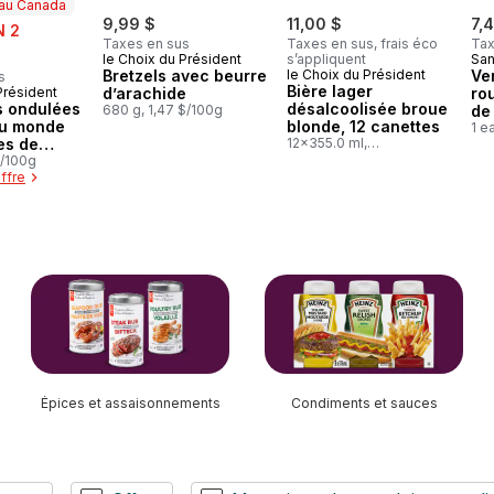
 au Canada
9,99 $
11,00 $
7,
N 2
Taxes en sus
Taxes en sus, frais éco
Tax
le Choix du Président
s’appliquent
Sa
Bretzels avec beurre
le Choix du Président
Ver
s
Bière lager
Président
d’arachide
rou
au Canada
s ondulées
désalcoolisée broue
680 g, 1,47 $/100g
de
du monde
blonde, 12 canettes
1 e
es de
12x355.0 ml,
0,26 $/100ml
falo et
$/100g
ffre
leu
Épices et assaisonnements
Condiments et sauces