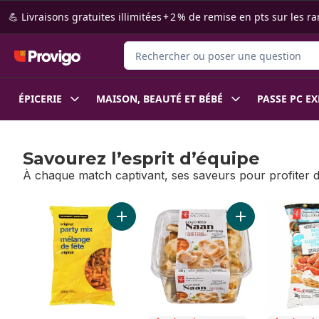
Passer au contenu principal
Passer au pied de page
💪 Livraisons gratuites illimitées + 2 % de remise en pts sur le
Rechercher des produits
ÉPICERIE
MAISON, BEAUTÉ ET BÉBÉ
PASSE PC E
Savourez l’esprit d’équipe
À chaque match captivant, ses saveurs pour profiter
sauter Savourez l’esprit d’équipe
Ajouter Mélange de fête original au panie
Ajouter Bouchées