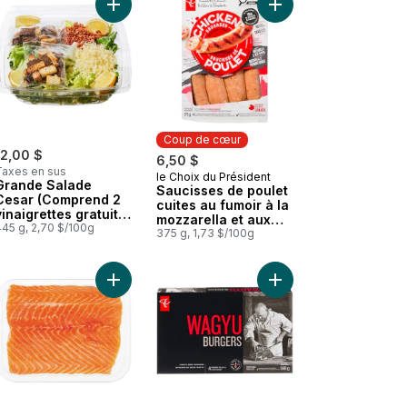
 Ketchup aux tomates au panier
Ajouter Grande Salade Cesar (Comprend 2 vinaigr
Coup de cœur
12,00 $
6,50 $
Taxes en sus
le Choix du Président
Coup de cœur
Grande Salade
Saucisses de poulet
Cesar (Comprend 2
cuites au fumoir à la
vinaigrettes gratuits
mozzarella et aux
de 44 ml)
445 g, 2,70 $/100g
poivrons rouges
375 g, 1,73 $/100g
urs du monde saveur poutine au panier
Petits pains à saucisse style brioche Gusto! au panier
Ajouter Filet de saumon de l’Atlantique, emballé 
Ajouter Burgers De B