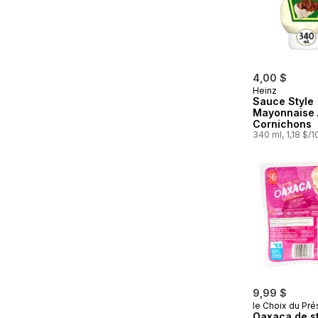
4,00 $
Heinz
Sauce Style
Mayonnaise 
Cornichons
340 ml, 1,18 $/
9,99 $
le Choix du Pré
Oaxaca de st