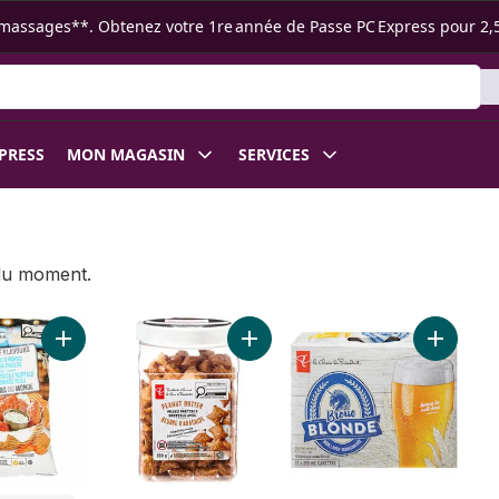
s ramassages**. Obtenez votre 1re année de Passe PC Express pour 2,
XPRESS
MON MAGASIN
SERVICES
 du moment.
r
 De Naan Traditionnel au panier
Ajouter Croustilles ondulées Saveurs du monde saveur Aile
Ajouter Bretzels avec beurre d’ar
Ajouter 