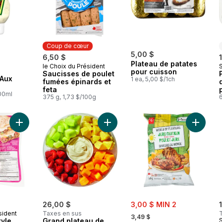
Coup de cœur
5,00 $
6,50 $
Plateau de patates
le Choix du Président
Coup de cœur
pour cuisson
Saucisses de poulet
Aux
1 ea, 5,00 $/1ch
fumées épinards et
feta
100ml
375 g, 1,73 $/100g
6
Ajouter Oaxaca de style mexicain au panier
Ajouter Grand plateau de fruits au 
Ajouter 
sale:
26,00 $
3,00 $ MIN 2
, formerly:
sident
Taxes en sus
3,49 $
yle
Grand plateau de