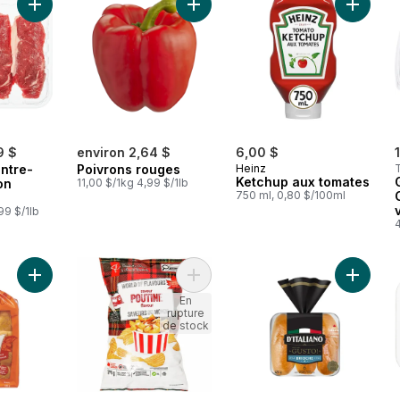
Ajouter Bifteck de contre-filet, à cuisson rapide au panier
Ajouter Poivrons rouges au panier
Ajouter
9 $
environ 2,64 $
6,00 $
ontre-
Poivrons rouges
Heinz
Ketchup aux tomates
on
11,00 $/1kg 4,99 $/1lb
750 ml, 0,80 $/100ml
99 $/1lb
Ajouter King’s Hawaiian petits pains sucres au panier
Ajouter Croustilles ondulées Save
Ajouter 
En
rupture
de stock