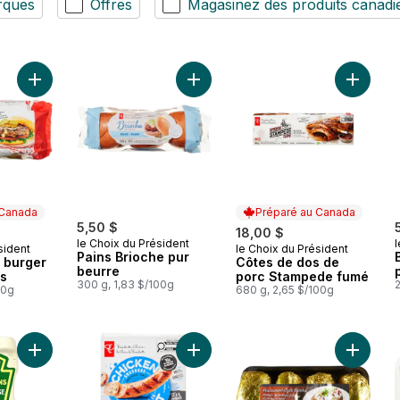
rques
Offres
Magasinez des produits canadi
Ajouter Les fabuleux burger de Chez Nous au panier
Ajouter Pains Brioche pur beurre a
Ajouter
 Canada
Préparé au Canada
5,50 $
18,00 $
le Choix du Président
l
sident
le Choix du Président
 Canada
Préparé au Canada
Pains Brioche pur
 burger
Côtes de dos de
beurre
s
porc Stampede fumé
300 g, 1,83 $/100g
00g
680 g, 2,65 $/100g
Ajouter Sauce Style Mayonnaise Aux Cornichons au panier
Ajouter Saucisses de poulet fumées
Ajouter 