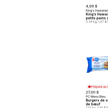
4,99 $
King's Hawaiian
King’s Hawai
petits pains
0.34 kg, 1,47 $
Préparé au
27,00 $
PC Menu Bleu
Préparé au
Burgers de s
de bœuf
1.02 kg, 2,65 $