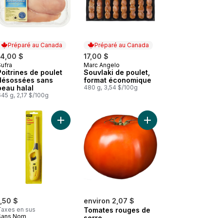
Préparé au Canada
Préparé au Canada
14,00 $
17,00 $
Sufra
Marc Angelo
Préparé au Canada
Préparé au Canada
Poitrines de poulet
Souvlaki de poulet,
désossées sans
format économique
peau halal
480 g, 3,54 $/100g
45 g, 2,17 $/100g
panier
Croustilles ondulées Saveurs du monde saveur poulet jerk au panie
Ajouter Briquet Utilitaire au panier
Ajouter Tomates rouge
1,50 $
environ 2,07 $
Taxes en sus
Tomates rouges de
Sans Nom
serre