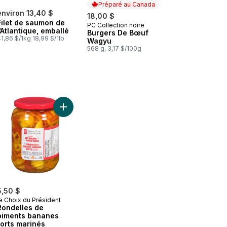
Préparé au Canada
environ 13,40 $
18,00 $
Filet de saumon de
PC Collection noire
Préparé au Canada
l’Atlantique, emballé
Burgers De Bœuf
1,86 $/1kg 18,99 $/1lb
Wagyu
568 g, 3,17 $/100g
ier
 Kit de salade hachée Big SmashMD au panier
Ajouter Rondelles de piments bananes forts mari
5,50 $
e Choix du Président
Rondelles de
piments bananes
forts marinés