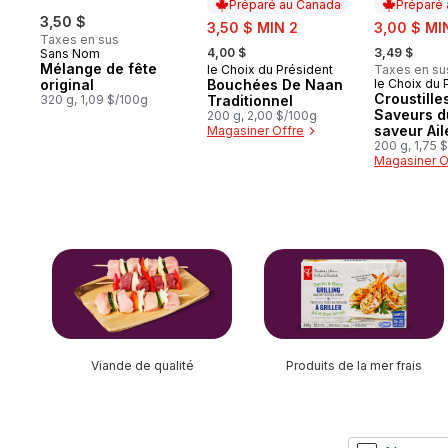
Préparé au Canada
Préparé
3,50 $
sale:
sale:
3,50 $ MIN 2
3,00 $ MI
Taxes en sus
, formerly:
, formerly:
4,00 $
3,49 $
Sans Nom
Mélange de fête
le Choix du Président
Taxes en su
Préparé au Canada
original
Bouchées De Naan
le Choix du 
Préparé 
Croustille
320 g, 1,09 $/100g
Traditionnel
Saveurs 
200 g, 2,00 $/100g
saveur Ail
Magasiner Offre
poulet Buf
200 g, 1,75 
Magasiner O
fromage b
sauter cette section
Viande de qualité
Produits de la mer frais