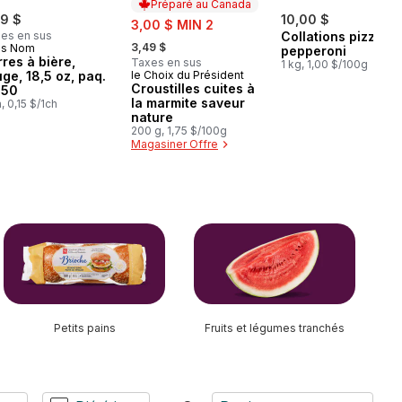
Préparé au Canada
49 $
sale:
10,00 $
3,00 $ MIN 2
es en sus
Collations pizzas
, formerly:
3,49 $
ns Nom
pepperoni
res à bière,
Taxes en sus
1 kg, 1,00 $/100g
ge, 18,5 oz, paq.
le Choix du Président
Préparé au Canada
Croustilles cuites à
 50
la marmite saveur
a, 0,15 $/1ch
nature
200 g, 1,75 $/100g
Magasiner Offre
Petits pains
Fruits et légumes tranchés