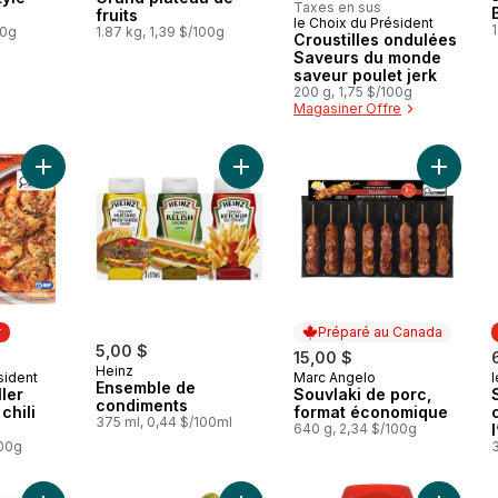
Taxes en sus
fruits
le Choix du Président
1
00g
1.87 kg, 1,39 $/100g
Croustilles ondulées
Saveurs du monde
saveur poulet jerk
200 g, 1,75 $/100g
Magasiner Offre
Ajouter La roue à griller crevettes au chili croustillant au panier
Ajouter Ensemble de condiments a
Ajouter
r
Préparé au Canada
5,00 $
15,00 $
Heinz
sident
Marc Angelo
l
ur
Préparé au Canada
Ensemble de
ller
Souvlaki de porc,
condiments
chili
format économique
375 ml, 0,44 $/100ml
640 g, 2,34 $/100g
100g
3