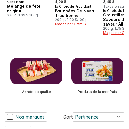
4,00 $
3,49 $
Sans Nom
Mélange de fête
le Choix du Président
Taxes en sus
Préparé au Canada
original
Bouchées De Naan
le Choix du Pré
Préparé au
Croustilles 
320 g, 1,09 $/100g
Traditionnel
Saveurs du
200 g, 2,00 $/100g
saveur Ailes
Magasiner Offre
poulet Buffa
200 g, 1,75 $/1
Magasiner Off
fromage ble
sauter cette section
Viande de qualité
Produits de la mer frais
Nos marques
Sort
Pertinence