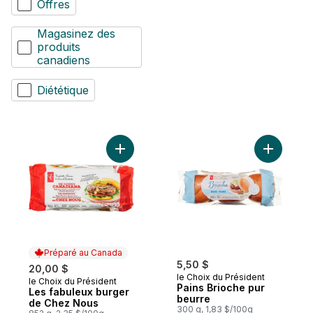
Offres
Magasinez des
produits
canadiens
Diététique
Ajouter Les fabuleux burger de Chez Nou
Ajouter P
Préparé au Canada
5,50 $
20,00 $
le Choix du Président
le Choix du Président
Préparé au Canada
Pains Brioche pur
Les fabuleux burger
beurre
de Chez Nous
300 g, 1,83 $/100g