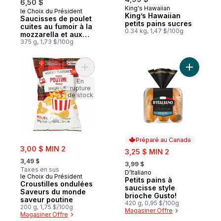
6,50 $
King's Hawaiian
le Choix du Président
Coup de cœur
King’s Hawaiian
Saucisses de poulet
petits pains sucres
cuites au fumoir à la
0.34 kg, 1,47 $/100g
mozzarella et aux
poivrons rouges
375 g, 1,73 $/100g
Ajouter Croustilles ondulées Saveurs du 
Ajouter Pe
En
rupture
de stock
Préparé au Canada
sale:
3,00 $ MIN 2
sale:
3,25 $ MIN 2
, formerly:
, formerly:
3,49 $
3,99 $
Taxes en sus
D’Italiano
Préparé au Canada
le Choix du Président
Petits pains à
Croustilles ondulées
saucisse style
Saveurs du monde
brioche Gusto!
saveur poutine
420 g, 0,95 $/100g
200 g, 1,75 $/100g
Magasiner Offre
Magasiner Offre