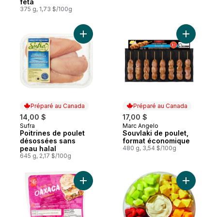
feta
375 g, 1,73 $/100g
Ajouter Poitrines de poulet désossées san
Ajouter S
Préparé au Canada
Préparé au Canada
14,00 $
17,00 $
Sufra
Marc Angelo
Préparé au Canada
Préparé au Canada
Poitrines de poulet
Souvlaki de poulet,
désossées sans
format économique
peau halal
480 g, 3,54 $/100g
645 g, 2,17 $/100g
Ajouter Oaxaca de style mexicain au pani
Ajouter Gr