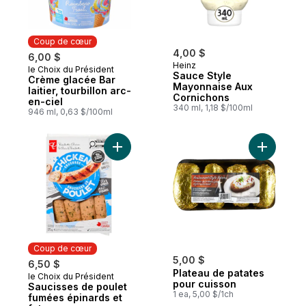
Coup de cœur
4,00 $
6,00 $
Heinz
le Choix du Président
Coup de cœur
Sauce Style
Crème glacée Bar
Mayonnaise Aux
laitier, tourbillon arc-
Cornichons
en-ciel
340 ml, 1,18 $/100ml
946 ml, 0,63 $/100ml
Ajouter Saucisses de poulet fumées épina
Ajouter P
Coup de cœur
5,00 $
6,50 $
Plateau de patates
le Choix du Président
Coup de cœur
pour cuisson
Saucisses de poulet
1 ea, 5,00 $/1ch
fumées épinards et