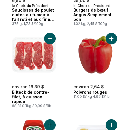
6,50 $
25,00 $
le Choix du Président
le Choix du Président
Coup de cœur
Préparé au Canada
Saucisses de poulet
Burgers de bœuf
cuites au fumoir à
Angus Simplement
l’ail rôti et aux fines
bon
herbes
375 g, 1,73 $/100g
1.02 kg, 2,45 $/100g
Ajouter Bifteck de contre-filet, à cuisson 
Ajouter P
environ 16,39 $
environ 2,64 $
Bifteck de contre-
Poivrons rouges
filet, à cuisson
11,00 $/1kg 4,99 $/1lb
rapide
68,31 $/1kg 30,99 $/1lb
Ajouter Ketchup aux tomates au panier
Ajouter G