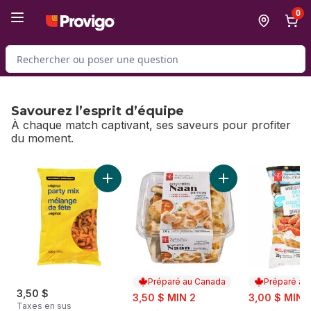
Passer au contenu principal
Passer au pied de page
0
Rechercher des produits
Savourez l’esprit d’équipe
À chaque match captivant, ses saveurs pour profiter
du moment.
sauter Savourez l’esprit d’équipe
Ajouter Mélange de fête original au panier
Ajouter Bouchées D
Préparé au Canada
Préparé au
3,50 $
sale:
sale:
3,50 $ MIN 2
3,00 $ MIN 
Taxes en sus
, formerly:
, formerly: