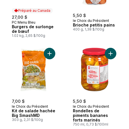
Préparé au Canada
5,50 $
27,00 $
le Choix du Président
PC Menu Bleu
Préparé au Canada
Brioche petitis pains
Burgers de surlonge
400 g, 1,38 $/100g
de bœuf
1.02 kg, 2,65 $/100g
Ajouter Kit de salade hachée Big SmashM
Ajouter R
7,00 $
5,50 $
le Choix du Président
le Choix du Président
Kit de salade hachée
Rondelles de
Big SmashMD
piments bananes
303 g, 2,31 $/100g
forts marinés
750 ml, 0,73 $/100ml