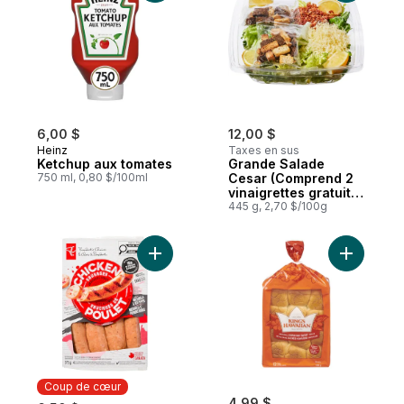
6,00 $
12,00 $
Heinz
Taxes en sus
Ketchup aux tomates
Grande Salade
750 ml, 0,80 $/100ml
Cesar (Comprend 2
vinaigrettes gratuits
de 44 ml)
445 g, 2,70 $/100g
Ajouter Ki
Coup de cœur
4,99 $