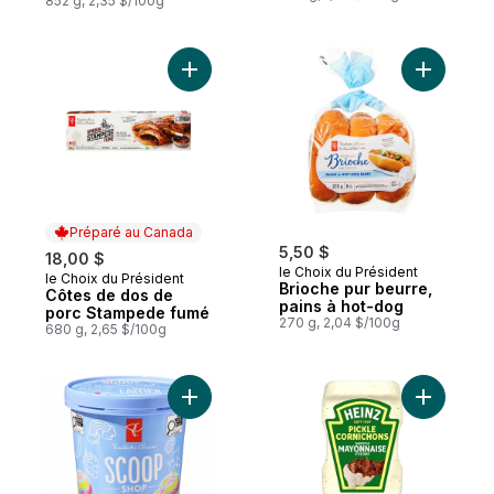
852 g, 2,35 $/100g
Ajouter Côtes de dos de porc Stampede 
Ajouter B
Préparé au Canada
5,50 $
18,00 $
le Choix du Président
le Choix du Président
Préparé au Canada
Brioche pur beurre,
Côtes de dos de
pains à hot-dog
porc Stampede fumé
270 g, 2,04 $/100g
680 g, 2,65 $/100g
Ajouter Crème glacée Bar laitier, tourbillo
Ajouter S