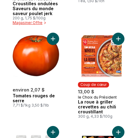
1 ea, 1,50 $/1ch
Croustilles ondulées
Saveurs du monde
saveur poulet jerk
200 g, 1,75 $/100g
Magasiner Offre
Ajouter Tomates rouges de serre au pani
Ajouter La
Coup de cœur
environ 2,07 $
13,00 $
Tomates rouges de
le Choix du Président
Coup de cœur
serre
La roue à griller
7,71 $/1kg 3,50 $/1lb
crevettes au chili
croustillant
300 g, 4,33 $/100g
Ajouter Ensemble de condiments au panie
Ajouter S