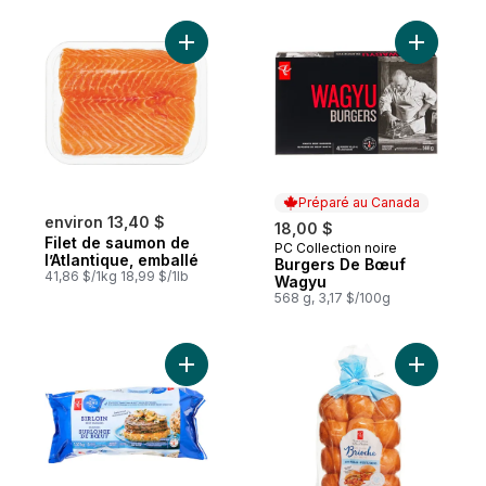
Ajouter Filet de saumon de l’Atlantique, e
Ajouter B
Préparé au Canada
environ 13,40 $
18,00 $
Filet de saumon de
PC Collection noire
Préparé au Canada
l’Atlantique, emballé
Burgers De Bœuf
41,86 $/1kg 18,99 $/1lb
Wagyu
568 g, 3,17 $/100g
Ajouter Burgers de surlonge de bœuf au 
Ajouter Br