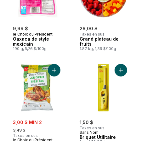
9,99 $
26,00 $
le Choix du Président
Taxes en sus
Oaxaca de style
Grand plateau de
mexicain
fruits
190 g, 5,26 $/100g
1.87 kg, 1,39 $/100g
Ajouter Croustilles ondulées Saveurs du 
Ajouter Br
sale:
3,00 $ MIN 2
1,50 $
, formerly:
Taxes en sus
3,49 $
Sans Nom
Taxes en sus
Briquet Utilitaire
le Choix du Président