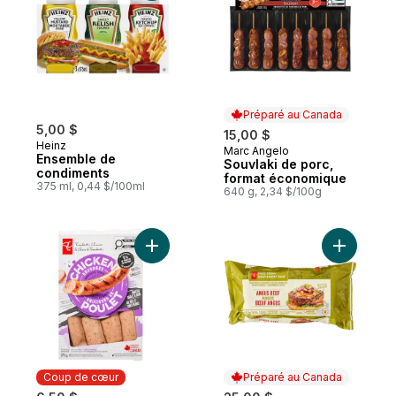
Préparé au Canada
5,00 $
15,00 $
Heinz
Marc Angelo
Préparé au Canada
Ensemble de
Souvlaki de porc,
condiments
format économique
375 ml, 0,44 $/100ml
640 g, 2,34 $/100g
Ajouter Saucisses de poulet cuites au fumoi
Ajouter B
Coup de cœur
Préparé au Canada