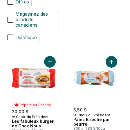
Offres
Magasinez des
produits
canadiens
Diététique
Ajouter Les fabuleux burger de Chez Nou
Ajouter P
Préparé au Canada
5,50 $
20,00 $
le Choix du Président
le Choix du Président
Préparé au Canada
Pains Brioche pur
Les fabuleux burger
beurre
de Chez Nous
300 g, 1,83 $/100g