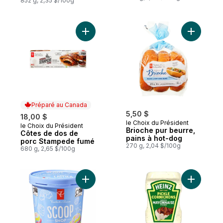
852 g, 2,35 $/100g
Ajouter Côtes de dos de porc Stampede 
Ajouter B
Préparé au Canada
5,50 $
18,00 $
le Choix du Président
le Choix du Président
Préparé au Canada
Brioche pur beurre,
Côtes de dos de
pains à hot-dog
porc Stampede fumé
270 g, 2,04 $/100g
680 g, 2,65 $/100g
Ajouter Crème glacée Bar laitier, tourbillo
Ajouter S