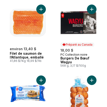
Ajouter Filet de saumon de l’Atlantique, e
Ajouter B
Préparé au Canada
environ 13,40 $
18,00 $
Filet de saumon de
PC Collection noire
Préparé au Canada
l’Atlantique, emballé
Burgers De Bœuf
41,86 $/1kg 18,99 $/1lb
Wagyu
568 g, 3,17 $/100g
Ajouter Burgers de surlonge de bœuf au 
Ajouter Br