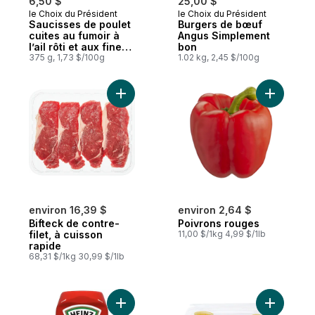
6,50 $
25,00 $
le Choix du Président
le Choix du Président
Coup de cœur
Préparé au Canada
Saucisses de poulet
Burgers de bœuf
cuites au fumoir à
Angus Simplement
l’ail rôti et aux fines
bon
herbes
375 g, 1,73 $/100g
1.02 kg, 2,45 $/100g
Ajouter Bifteck de contre-filet, à cuisson 
Ajouter P
environ 16,39 $
environ 2,64 $
Bifteck de contre-
Poivrons rouges
filet, à cuisson
11,00 $/1kg 4,99 $/1lb
rapide
68,31 $/1kg 30,99 $/1lb
Ajouter Ketchup aux tomates au panier
Ajouter G