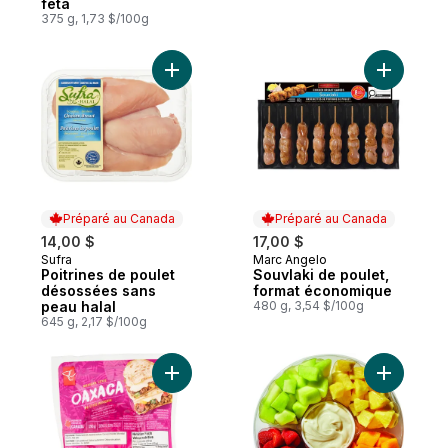
feta
375 g, 1,73 $/100g
Ajouter Poitrines de poulet désossées san
Ajouter S
Préparé au Canada
Préparé au Canada
14,00 $
17,00 $
Sufra
Marc Angelo
Préparé au Canada
Préparé au Canada
Poitrines de poulet
Souvlaki de poulet,
désossées sans
format économique
peau halal
480 g, 3,54 $/100g
645 g, 2,17 $/100g
Ajouter Oaxaca de style mexicain au pani
Ajouter Gr