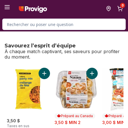
Passer au contenu principal
Passer au pied de page
0
Rechercher des produits
Savourez l’esprit d’équipe
À chaque match captivant, ses saveurs pour profiter
du moment.
sauter Savourez l’esprit d’équipe
Ajouter Mélange de fête original au panier
Ajouter Bouchées D
Préparé au Canada
Préparé au
3,50 $
sale:
sale:
3,50 $ MIN 2
3,00 $ MIN 
Taxes en sus
, formerly:
, formerly: