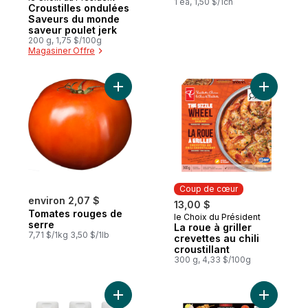
1 ea, 1,50 $/1ch
Croustilles ondulées
Saveurs du monde
saveur poulet jerk
200 g, 1,75 $/100g
Magasiner Offre
Ajouter Tomates rouges de serre au pani
Ajouter La
Coup de cœur
environ 2,07 $
13,00 $
Tomates rouges de
le Choix du Président
Coup de cœur
serre
La roue à griller
7,71 $/1kg 3,50 $/1lb
crevettes au chili
croustillant
300 g, 4,33 $/100g
Ajouter Ensemble de condiments au panie
Ajouter S