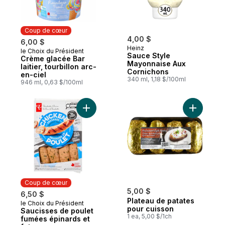
Coup de cœur
4,00 $
6,00 $
Heinz
le Choix du Président
Coup de cœur
Sauce Style
Crème glacée Bar
Mayonnaise Aux
laitier, tourbillon arc-
Cornichons
en-ciel
340 ml, 1,18 $/100ml
946 ml, 0,63 $/100ml
Ajouter Saucisses de poulet fumées épina
Ajouter P
Coup de cœur
5,00 $
6,50 $
Plateau de patates
le Choix du Président
Coup de cœur
pour cuisson
Saucisses de poulet
1 ea, 5,00 $/1ch
fumées épinards et