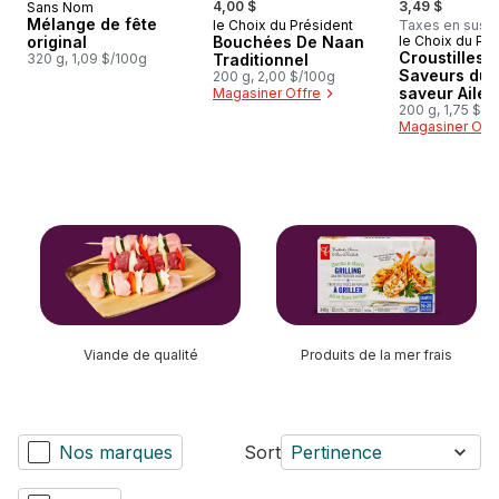
4,00 $
3,49 $
Sans Nom
Mélange de fête
le Choix du Président
Taxes en sus
Préparé au Canada
original
Bouchées De Naan
le Choix du Pré
Préparé au
Croustilles 
320 g, 1,09 $/100g
Traditionnel
Saveurs du
200 g, 2,00 $/100g
saveur Ailes
Magasiner Offre
poulet Buffa
200 g, 1,75 $/1
Magasiner Off
fromage ble
sauter cette section
Viande de qualité
Produits de la mer frais
Nos marques
Sort
Pertinence