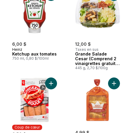
6,00 $
12,00 $
Heinz
Taxes en sus
Ketchup aux tomates
Grande Salade
750 ml, 0,80 $/100ml
Cesar (Comprend 2
vinaigrettes gratuits
de 44 ml)
445 g, 2,70 $/100g
Ajouter Ki
Coup de cœur
4,99 $