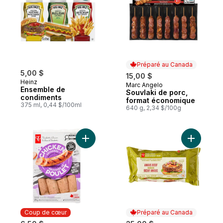
Préparé au Canada
5,00 $
15,00 $
Heinz
Marc Angelo
Préparé au Canada
Ensemble de
Souvlaki de porc,
condiments
format économique
375 ml, 0,44 $/100ml
640 g, 2,34 $/100g
Ajouter Saucisses de poulet cuites au fumoi
Ajouter B
Coup de cœur
Préparé au Canada