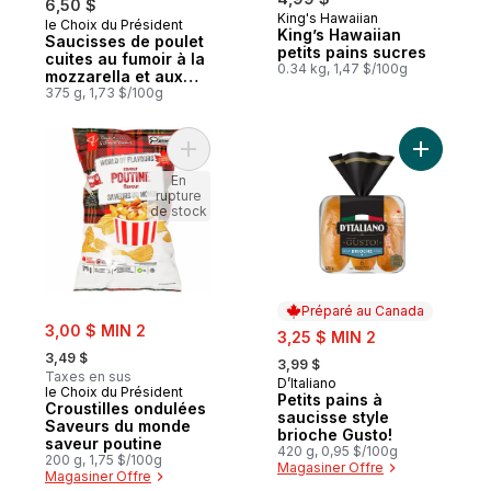
6,50 $
King's Hawaiian
le Choix du Président
Coup de cœur
King’s Hawaiian
Saucisses de poulet
petits pains sucres
cuites au fumoir à la
0.34 kg, 1,47 $/100g
mozzarella et aux
poivrons rouges
375 g, 1,73 $/100g
Ajouter Croustilles ondulées Saveurs du 
Ajouter Pe
En
rupture
de stock
Préparé au Canada
sale:
3,00 $ MIN 2
sale:
3,25 $ MIN 2
, formerly:
, formerly:
3,49 $
3,99 $
Taxes en sus
D’Italiano
Préparé au Canada
le Choix du Président
Petits pains à
Croustilles ondulées
saucisse style
Saveurs du monde
brioche Gusto!
saveur poutine
420 g, 0,95 $/100g
200 g, 1,75 $/100g
Magasiner Offre
Magasiner Offre