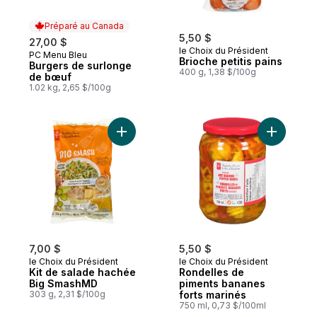
Préparé au Canada
5,50 $
27,00 $
le Choix du Président
PC Menu Bleu
Préparé au Canada
Brioche petitis pains
Burgers de surlonge
400 g, 1,38 $/100g
de bœuf
1.02 kg, 2,65 $/100g
Ajouter Kit de salade hachée Big SmashM
Ajouter R
7,00 $
5,50 $
le Choix du Président
le Choix du Président
Kit de salade hachée
Rondelles de
Big SmashMD
piments bananes
303 g, 2,31 $/100g
forts marinés
750 ml, 0,73 $/100ml