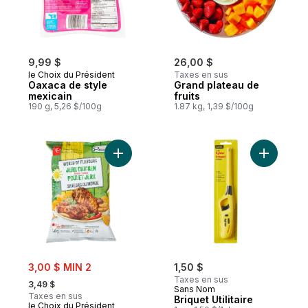
9,99 $
26,00 $
le Choix du Président
Taxes en sus
Oaxaca de style
Grand plateau de
mexicain
fruits
190 g, 5,26 $/100g
1.87 kg, 1,39 $/100g
Ajouter Croustilles ondulées Saveurs du 
Ajouter Br
sale:
3,00 $ MIN 2
1,50 $
, formerly:
Taxes en sus
3,49 $
Sans Nom
Taxes en sus
Briquet Utilitaire
le Choix du Président