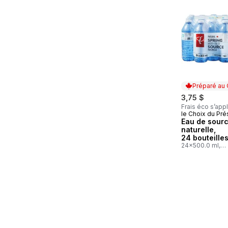
sauter Eau
Préparé au
3,75 $
Frais éco s’app
le Choix du Pré
Préparé au
Eau de sour
naturelle,
24 bouteille
24x500.0 ml,
0,03 $/100ml