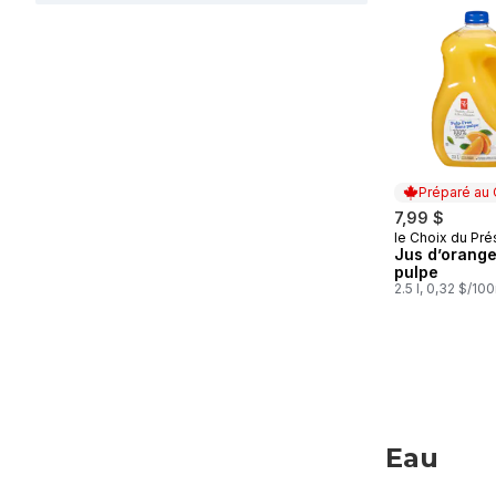
sauter Jus
Préparé au
7,99 $
le Choix du Pré
Préparé au
Jus d’orang
pulpe
2.5 l, 0,32 $/10
Eau