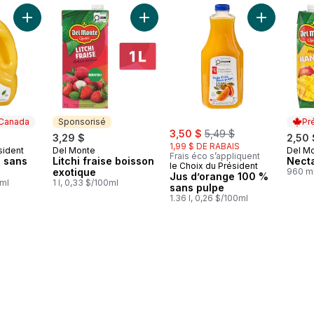
Ajouter Jus d’orange sans pulpe au panier
Ajouter Litchi fraise boisson exotiqu
Ajouter Jus
 Canada
Sponsorisé
Pr
sale:
, formerly:
3,50 $
5,49 $
3,29 $
2,50 
1,99 $ DE RABAIS
sident
Del Monte
Del M
 Canada
Sponsorisé
Prép
Frais éco s’appliquent
e sans
Litchi fraise boisson
Nect
le Choix du Président
exotique
960 ml
Jus d’orange 100 %
0ml
1 l, 0,33 $/100ml
sans pulpe
1.36 l, 0,26 $/100ml