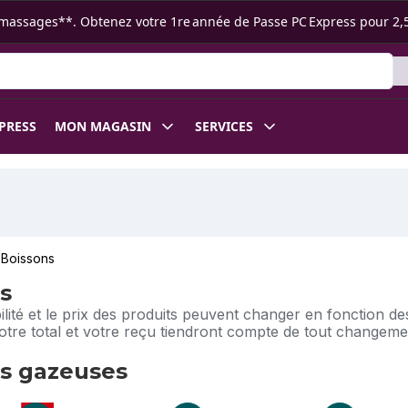
s ramassages**. Obtenez votre 1re année de Passe PC Express pour 2,
XPRESS
MON MAGASIN
SERVICES
Boissons
s
bilité et le prix des produits peuvent changer en fonction 
Votre total et votre reçu tiendront compte de tout changem
s gazeuses
ons gazeuses