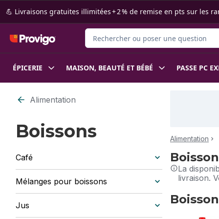
Passer au contenu principal
Passer au pied de page
💪 Livraisons gratuites illimitées + 2 % de remise en pts sur le
Rechercher des produits
ÉPICERIE
MAISON, BEAUTÉ ET BÉBÉ
PASSE PC E
Alimentation
Boissons
Alimentation
Boisson
Café
La disponi
livraison. 
Mélanges pour boissons
Boisson
Jus
sauter Boiss