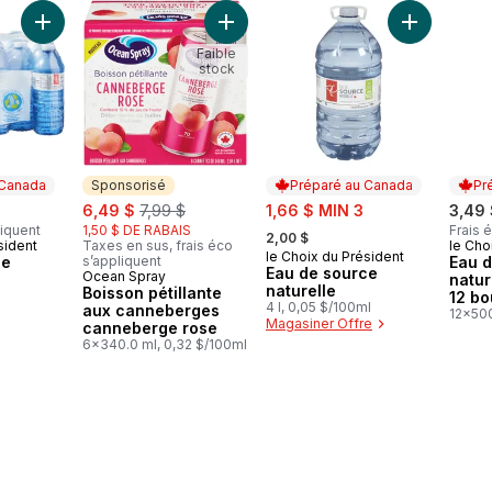
Ajouter Eau de source naturelle, 24 bouteilles au panier
Ajouter Boisson pétillante aux can
Ajouter Eau
Faible
stock
 Canada
Sponsorisé
Préparé au Canada
Pr
sale:
, formerly:
sale:
6,49 $
7,99 $
1,66 $ MIN 3
3,49
, formerly:
liquent
1,50 $ DE RABAIS
Frais 
2,00 $
sident
Taxes en sus, frais éco
le Cho
 Canada
Prép
le Choix du Président
Préparé au Canada
ce
s’appliquent
Eau 
Eau de source
Ocean Spray
Sponsorisé
natur
naturelle
Boisson pétillante
s
12 bo
4 l, 0,05 $/100ml
aux canneberges
12x500
Magasiner Offre
canneberge rose
0,06 $
6x340.0 ml, 0,32 $/100ml