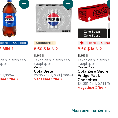
a Fridge Pack Cannettes au panier
Ajouter Cola au panier
Ajouter Cola Diète au panier
Ajo
éparé au Québec
Sponsorisé
Préparé au Canada
sale:
sale:
$ MIN 2
8,50 $ MIN 2
8,50 $ MIN 2
rly:
, formerly:
, formerly:
8,99 $
8,99 $
en sus, frais éco
Taxes en sus, frais éco
Taxes en sus, frais éco
iquent
s’appliquent
s’appliquent
Pepsi
Coca-Cola
aré au Québec
Sponsorisé
Préparé au Canada
Cola Diète
Cola Zero Sucre
,20 $/100ml
12x355.0 ml, 0,21 $/100ml
Fridge Pack
ner Offre
Magasiner Offre
Cannettes
12x355.0 ml, 0,21 $/100ml
Magasiner Offre
Magasiner maintenant