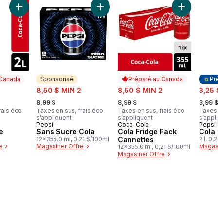
Ajouter Cola Bouteille au panier
Ajouter Sans Sucre Cola au panier
Ajouter Col
 Canada
Sponsorisé
Préparé au Canada
Pr
sale:
sale:
sale:
8,50 $ MIN 2
8,50 $ MIN 2
3,25 
, formerly:
, formerly:
, forme
8,99 $
8,99 $
3,99 $
rais éco
Taxes en sus, frais éco
Taxes en sus, frais éco
Taxes 
s’appliquent
s’appliquent
s’appl
Pepsi
Coca-Cola
Pepsi
 Canada
Sponsorisé
Préparé au Canada
Prép
e
Sans Sucre Cola
Cola Fridge Pack
Cola
12x355.0 ml, 0,21 $/100ml
Cannettes
2 l, 0
e
Magasiner Offre
Magasi
12x355.0 ml, 0,21 $/100ml
Magasiner Offre