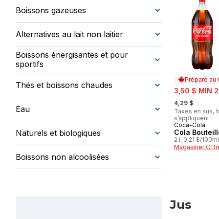
Boissons gazeuses
Alternatives au lait non laitier
Boissons énergisantes et pour
sportifs
Préparé au
Thés et boissons chaudes
sale:
3,50 $ MIN 2
, formerly:
4,29 $
Eau
Taxes en sus, f
s’appliquent
Coca-Cola
Préparé au
Naturels et biologiques
Cola Bouteill
2 l, 0,21 $/100ml
Magasiner Offr
Boissons non alcoolisées
Jus