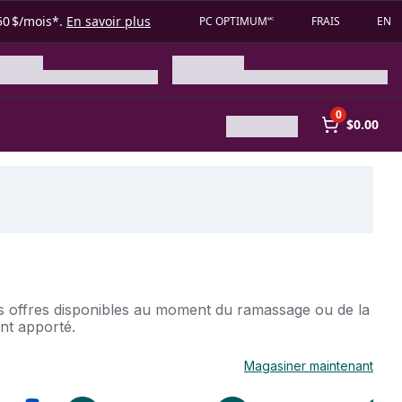
50 $/mois*.
En savoir plus
PC OPTIMUM🅪
FRAIS
EN
0
$0.00
des offres disponibles au moment du ramassage ou de la
ent apporté.
Magasiner maintenant