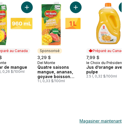
e au panier
 d’orange 100 % sans pulpe au panier
Ajouter Nectar de mangue au panier
Ajouter Quatre saisons mang
Ajo
éparé au Canada
Sponsorisé
Préparé au Canada
$
3,29 $
7,99 $
onte
Del Monte
le Choix du Président
aré au Canada
Sponsorisé
Préparé au Canada
ar de mangue
Quatre saisons
Jus d’orange avec
, 0,26 $/100ml
mangue, ananas,
pulpe
goyave boisson
2.5 l, 0,32 $/100ml
exotique
1 l, 0,33 $/100ml
Magasiner maintenant