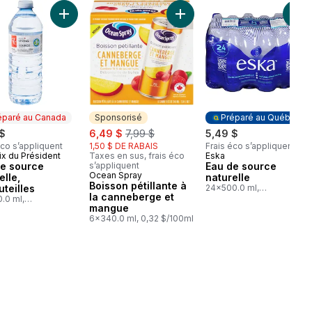
neberges canneberge rose au panier
 de source naturelle au panier
Ajouter Eau de source naturelle, 12 bouteilles au panie
Ajouter Boisson pétillante à
Ajo
éparé au Canada
Sponsorisé
Préparé au Québec
sale:
, formerly:
 $
6,49 $
7,99 $
5,49 $
éco s’appliquent
1,50 $ DE RABAIS
Frais éco s’appliquent
ix du Président
Taxes en sus, frais éco
Eska
aré au Canada
Préparé au Québec
de source
s’appliquent
Eau de source
Ocean Spray
Sponsorisé
elle,
naturelle
Boisson pétillante à
uteilles
24x500.0 ml,
la canneberge et
0,05 $/100ml
.0 ml,
mangue
/100ml
6x340.0 ml, 0,32 $/100ml