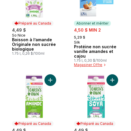
Préparé au Canada
Abonner et mériter
sale:
4,49 $
4,50 $ MIN 2
, formerly:
So Nice
Préparé au Canada
5,29 $
Boisson à l’amande
Silk
Abonner et mériter
Originale non sucrée
Protéine non sucrée
biologique
vanille amandes et
1.75 l, 0,26 $/100ml
cajou
1.75 l, 0,30 $/100ml
Magasiner Offre
Ajouter Boisson à l’amande Originale au p
Ajouter B
Préparé au Canada
Préparé au Canada
4,49 $
4,49 $