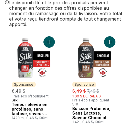
La disponibilité et le prix des produits peuvent
changer en fonction des offres disponibles au
moment du ramassage ou de la livraison. Votre total
et votre reçu tiendront compte de tout changement
apporté.
Ajouter Teneur élevée en protéines, sans 
Ajouter B
Sponsorisé
Sponsorisé
sale:
, formerly:
6,49 $
6,49 $
7,49 $
Frais éco s’appliquent
1,00 $ DE RABAIS
Silk
Frais éco s’appliquent
Sponsorisé
Teneur élevée en
Silk
Sponsorisé
Boisson Protéinée,
protéines, sans
Sans Lactose,
lactose, saveur
Saveur Chocolat
régulière
1420 ml, 0,46 $/100ml
1.42 l, 0,46 $/100ml