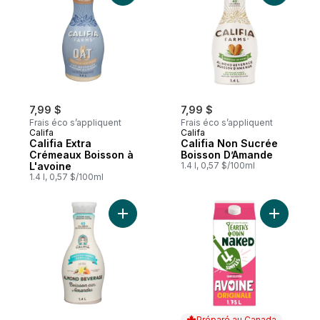
7,99 $
7,99 $
Frais éco s’appliquent
Frais éco s’appliquent
Califa
Califa
Califia Extra
Califia Non Sucrée
Crémeaux Boisson à
Boisson D’Amande
L'avoine
1.4 l, 0,57 $/100ml
1.4 l, 0,57 $/100ml
Ajouter Califia Non Sucrée Vanille Boiss
Ajouter S
Préparé au Canada