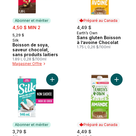
Abonner et mériter
Préparé au Canada
sale:
4,50 $ MIN 2
4,49 $
, formerly:
Earth’s Own
Préparé au Canada
5,29 $
Sans gluten Boisson
Silk
Abonner et mériter
à l’avoine Chocolat
Boisson de soya,
1.75 l, 0,26 $/100ml
saveur chocolat,
sans produits laitiers
1.89 l, 0,28 $/100ml
Magasiner Offre
Ajouter Boisson à la noix de coco non sucr
Ajouter B
Abonner et mériter
Préparé au Canada
3,79 $
4,49 $