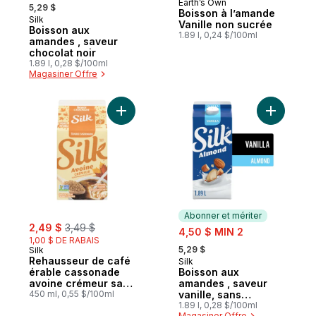
, formerly:
Earth’s Own
Préparé au Canada
5,29 $
Boisson à l’amande
Silk
Abonner et mériter
Vanille non sucrée
Boisson aux
1.89 l, 0,24 $/100ml
amandes , saveur
chocolat noir
1.89 l, 0,28 $/100ml
Magasiner Offre
Ajouter Rehausseur de café érable casson
Ajouter Bo
Abonner et mériter
sale:
, formerly:
2,49 $
3,49 $
sale:
4,50 $ MIN 2
1,00 $ DE RABAIS
, formerly:
5,29 $
Silk
Rehausseur de café
Silk
Abonner et mériter
érable cassonade
Boisson aux
avoine crémeur sans
amandes , saveur
produits laitiers
450 ml, 0,55 $/100ml
vanille, sans
produits laitiers
1.89 l, 0,28 $/100ml
Magasiner Offre