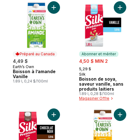
Ajouter Boisson à l’amande Vanille au pan
Ajouter Bo
Préparé au Canada
Abonner et mériter
sale:
4,49 $
4,50 $ MIN 2
, formerly:
Earth’s Own
Préparé au Canada
5,29 $
Boisson à l’amande
Silk
Abonner et mériter
Vanille
Boisson de soya,
1.89 l, 0,24 $/100ml
saveur vanille, sans
produits laitiers
1.89 l, 0,28 $/100ml
Magasiner Offre
Ajouter Boisson de soya, saveur chocolat, 
Ajouter S