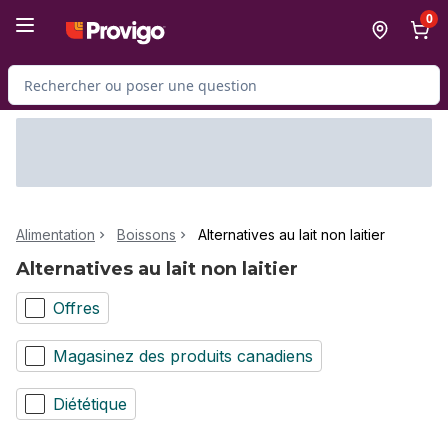
Passer au contenu principal
Passer au pied de page
0
Rechercher des produits
Alimentation
Boissons
Alternatives au lait non laitier
Alternatives au lait non laitier
Offres
Magasinez des produits canadiens
Diététique