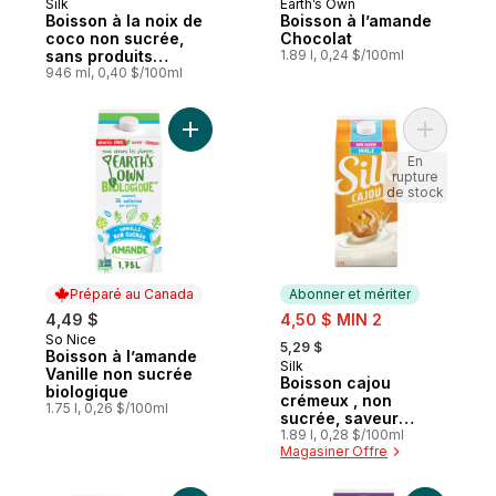
Silk
Earth’s Own
Abonner et mériter
Préparé au Canada
Boisson à la noix de
Boisson à l’amande
coco non sucrée,
Chocolat
sans produits
1.89 l, 0,24 $/100ml
laitiers, longue
946 ml, 0,40 $/100ml
conservation
Ajouter Boisson à l’amande Vanille non su
Ajouter B
En
rupture
de stock
Préparé au Canada
Abonner et mériter
sale:
4,49 $
4,50 $ MIN 2
, formerly:
So Nice
Préparé au Canada
5,29 $
Boisson à l’amande
Silk
Abonner et mériter
Vanille non sucrée
Boisson cajou
biologique
crémeux , non
1.75 l, 0,26 $/100ml
sucrée, saveur
vanille
1.89 l, 0,28 $/100ml
Magasiner Offre