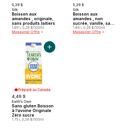
, formerly:
, formerly:
5,29 $
5,29 $
Silk
Silk
Abonner et mériter
Abonner et mériter
Boisson aux
Boisson aux
amandes , originale,
amandes , non
sans produits laitiers
sucrée, vanille, sans
1.89 l, 0,28 $/100ml
produits laitiers
1.89 l, 0,28 $/100ml
Magasiner Offre
Magasiner Offre
Ajouter Sans gluten Boisson à l’avoine Or
Préparé au Canada
4,49 $
Earth’s Own
Préparé au Canada
Sans gluten Boisson
à l’avoine Originale
Zéro sucre
1.75 l, 0,26 $/100ml