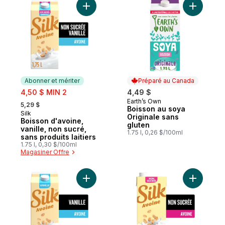
Ajouter Boisson d'avoine, vanille, non sucr
Ajouter B
Abonner et mériter
Préparé au Canada
sale:
4,50 $ MIN 2
4,49 $
, formerly:
Earth’s Own
Préparé au Canada
5,29 $
Boisson au soya
Silk
Abonner et mériter
Originale sans
Boisson d'avoine,
gluten
vanille, non sucré,
1.75 l, 0,26 $/100ml
sans produits laitiers
1.75 l, 0,30 $/100ml
Magasiner Offre
Ajouter Oat, boisson d'avoine crémeux, sa
Ajouter B