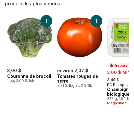
produits les plus vendus.
sauter Meilleures ventes
Ajouter Couronne de brocoli au panier
Ajouter Tomates ro
Préparé au
3,00 $
environ 2,07 $
sale:
3,00 $ MIN 
Couronne de brocoli
Tomates rouges de
, formerly:
3,49 $
1 ea, 3,00 $/1ch
serre
PC Biologique
Préparé au
7,71 $/1kg 3,50 $/1lb
Champignon
biologiques
227 g, 1,54 $/1
Magasiner Off