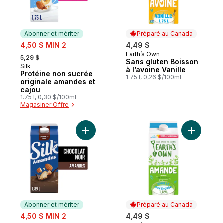
Abonner et mériter
Préparé au Canada
sale:
4,50 $ MIN 2
4,49 $
, formerly:
Earth’s Own
Préparé au Canada
5,29 $
Sans gluten Boisson
Silk
Abonner et mériter
à l’avoine Vanille
Protéine non sucrée
1.75 l, 0,26 $/100ml
originale amandes et
cajou
1.75 l, 0,30 $/100ml
Magasiner Offre
Ajouter Boisson aux amandes , saveur cho
Ajouter B
Abonner et mériter
Préparé au Canada
sale:
4,50 $ MIN 2
4,49 $