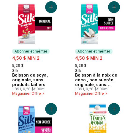
Ajouter Boisson de soya, originale, sans pr
Ajouter Bo
Abonner et mériter
Abonner et mériter
sale:
sale:
4,50 $ MIN 2
4,50 $ MIN 2
, formerly:
, formerly:
5,29 $
5,29 $
Silk
Silk
Abonner et mériter
Abonner et mériter
Boisson de soya,
Boisson à la noix de
originale, sans
coco , non sucrée,
produits laitiers
originale, sans
1.89 l, 0,28 $/100ml
produits laitiers
1.89 l, 0,28 $/100ml
Magasiner Offre
Magasiner Offre
Ajouter Protéine non sucrée originale am
Ajouter Sa