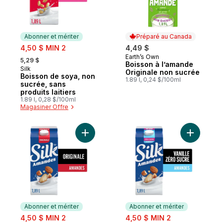
Abonner et mériter
Préparé au Canada
sale:
4,50 $ MIN 2
4,49 $
, formerly:
Earth’s Own
Préparé au Canada
5,29 $
Boisson à l’amande
Silk
Abonner et mériter
Originale non sucrée
Boisson de soya, non
1.89 l, 0,24 $/100ml
sucrée, sans
produits laitiers
1.89 l, 0,28 $/100ml
Magasiner Offre
Ajouter Boisson aux amandes , originale, s
Ajouter Bo
Abonner et mériter
Abonner et mériter
sale:
sale:
4,50 $ MIN 2
4,50 $ MIN 2