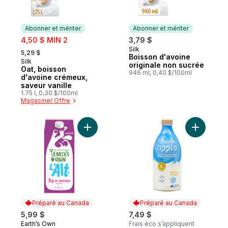
Abonner et mériter
Abonner et mériter
sale:
4,50 $ MIN 2
3,79 $
, formerly:
Silk
Abonner et mériter
5,29 $
Boisson d'avoine
Silk
Abonner et mériter
originale non sucrée
Oat, boisson
946 ml, 0,40 $/100ml
d'avoine crémeux,
saveur vanille
1.75 l, 0,30 $/100ml
Magasiner Offre
Ajouter Alternative laitière L’Alt au panier
Ajouter Bo
Préparé au Canada
Préparé au Canada
5,99 $
7,49 $
Earth’s Own
Frais éco s’appliquent
Préparé au Canada