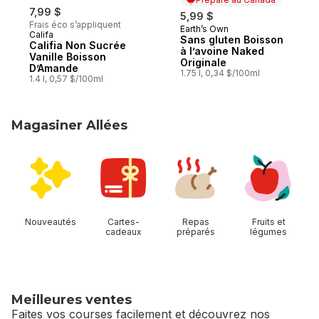
7,99 $
5,99 $
Frais éco s’appliquent
Earth’s Own
Préparé au Canada
Califa
Sans gluten Boisson
Califia Non Sucrée
à l’avoine Naked
Vanille Boisson
Originale
D’Amande
1.75 l, 0,34 $/100ml
1.4 l, 0,57 $/100ml
Magasiner Allées
sauter Magasiner Allées
Nouveautés
Cartes-
Repas
Fruits et
cadeaux
préparés
légumes
Meilleures ventes
Faites vos courses facilement et découvrez nos