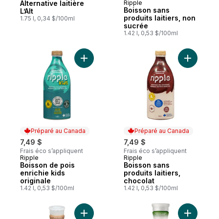
Alternative laitière
Ripple
Préparé au Canada
Boisson sans
L’Alt
produits laitiers, non
1.75 l, 0,34 $/100ml
sucrée
1.42 l, 0,53 $/100ml
Ajouter Boisson de pois enrichie kids orig
Ajouter Bo
Préparé au Canada
Préparé au Canada
7,49 $
7,49 $
Frais éco s’appliquent
Frais éco s’appliquent
Ripple
Ripple
Préparé au Canada
Préparé au Canada
Boisson de pois
Boisson sans
enrichie kids
produits laitiers,
originale
chocolat
1.42 l, 0,53 $/100ml
1.42 l, 0,53 $/100ml
Ajouter Califia Extra Crémeaux Boisson à 
Ajouter C