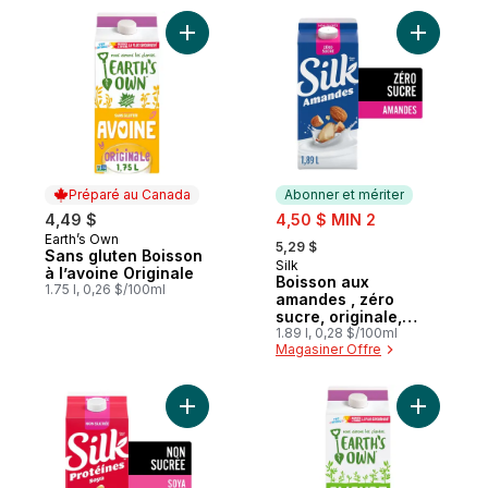
Ajouter Sans gluten Boisson à l’avoine Ori
Ajouter Bo
Préparé au Canada
Abonner et mériter
sale:
4,49 $
4,50 $ MIN 2
, formerly:
Earth’s Own
Préparé au Canada
5,29 $
Sans gluten Boisson
Silk
Abonner et mériter
à l’avoine Originale
Boisson aux
1.75 l, 0,26 $/100ml
amandes , zéro
sucre, originale,
sans produits laitiers
1.89 l, 0,28 $/100ml
Magasiner Offre
Ajouter Boisson de soya, non sucrée, sans 
Ajouter B