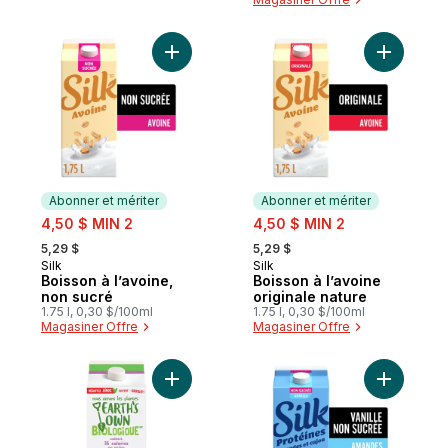
Ajouter Boisson à l’avoine, non sucré au p
Ajouter Bo
Abonner et mériter
Abonner et mériter
sale:
sale:
4,50 $ MIN 2
4,50 $ MIN 2
, formerly:
, formerly:
5,29 $
5,29 $
Silk
Silk
Abonner et mériter
Abonner et mériter
Boisson à l’avoine,
Boisson à l’avoine
non sucré
originale nature
1.75 l, 0,30 $/100ml
1.75 l, 0,30 $/100ml
Magasiner Offre
Magasiner Offre
Ajouter Boisson à l’amande Originale non
Ajouter P