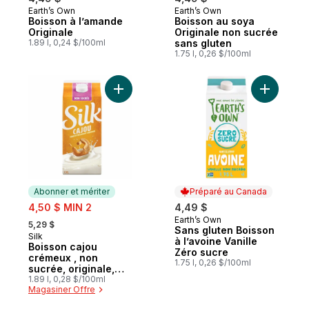
Earth’s Own
Earth’s Own
Préparé au Canada
Préparé au Canada
Boisson à l’amande
Boisson au soya
Originale
Originale non sucrée
1.89 l, 0,24 $/100ml
sans gluten
1.75 l, 0,26 $/100ml
Ajouter Boisson cajou crémeux , non sucrée
Ajouter S
Abonner et mériter
Préparé au Canada
sale:
4,50 $ MIN 2
4,49 $
, formerly:
Earth’s Own
Préparé au Canada
5,29 $
Sans gluten Boisson
Silk
Abonner et mériter
à l’avoine Vanille
Boisson cajou
Zéro sucre
crémeux , non
1.75 l, 0,26 $/100ml
sucrée, originale,
sans produits laitiers
1.89 l, 0,28 $/100ml
Magasiner Offre