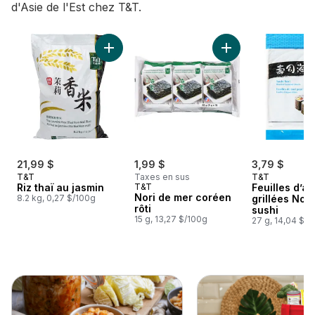
d'Asie de l'Est chez T&T.
sauter Les favoris T&T vous attendent ✨
Ajouter Riz thaï au jasmin au panier
Ajouter Nori de mer
21,99 $
1,99 $
3,79 $
T&T
Taxes en sus
T&T
Riz thaï au jasmin
T&T
Feuilles d’a
Nori de mer coréen
8.2 kg, 0,27 $/100g
grillées Nori
rôti
sushi
15 g, 13,27 $/100g
27 g, 14,04 $/1
sauter cette section