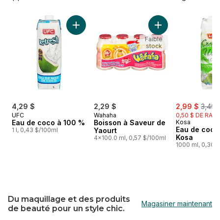
sauter Meilleures boissons chez Mart Asia
Ajouter Eau de coco à 100 % au panier
Ajouter Boisson à 
Faible
stock
sale:
, form
4,29 $
2,29 $
2,99 $
3,49 
UFC
Wahaha
0,50 $ DE RABA
Eau de coco à 100 %
Boisson à Saveur de
Kosa
Eau de coco
1 l, 0,43 $/100ml
Yaourt
Kosa
4x100.0 ml, 0,57 $/100ml
1000 ml, 0,30 
Du maquillage et des produits
Magasiner maintenant
de beauté pour un style chic.