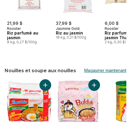
21,99 $
37,99 $
6,00 $
Rooster
Jasmine Gold
Rooster
Riz parfumé au
Riz au jasmin
Riz parfumé
jasmin
18 kg, 0,21 $/100g
jasmin Thai
8 kg, 0,27 $/100g
2 kg, 0,30 $/10
Nouilles et soupe aux nouilles
Magasiner maintenant
sauter Nouilles et soupe aux nouilles
Ajouter Nouilles sautées instantanées (Mi g
Ajouter Ramen de n