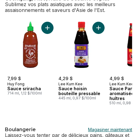
Sublimez vos plats asiatiques avec les meilleurs
assaisonnements et saveurs d'Asie de l'Est.
sauter Gochujang, Miso, Huile de Sésame et plus
Ajouter Sauce sriracha au panier
Ajouter Sauce hoisi
7,99 $
4,29 $
4,99 $
Huy Fong
Lee Kum Kee
Lee Kum Kee
Sauce sriracha
Sauce hoisin
Sauce Pand
714 ml, 1,12 $/100ml
bouteille pressable
aromatisée 
445 ml, 0,97 $/100ml
huîtres
510 ml, 0,98 $/
Boulangerie
Magasiner maintenant
Laissez-vous tenter par de délicieux pains, gâteaux et