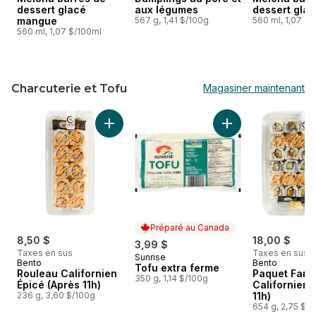
dessert glacé
aux légumes
dessert gla
mangue
567 g, 1,41 $/100g
560 ml, 1,07 $/
560 ml, 1,07 $/100ml
Charcuterie et Tofu
Magasiner maintenant
sauter Charcuterie et Tofu
Ajouter Rouleau Californien Épicé (Après 11h
Ajouter Tofu extra
Préparé au Canada
8,50 $
18,00 $
3,99 $
Taxes en sus
Taxes en sus
Sunrise
Préparé au Canada
Bento
Bento
Tofu extra ferme
Rouleau Californien
Paquet Famil
350 g, 1,14 $/100g
Épicé (Après 11h)
Californien 
236 g, 3,60 $/100g
11h)
654 g, 2,75 $/