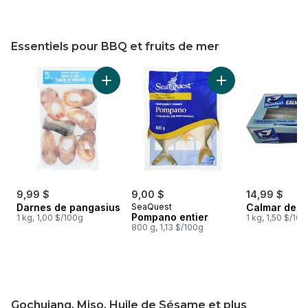
Essentiels pour BBQ et fruits de mer
sauter Essentiels pour BBQ et fruits de mer
Ajouter Darnes de pangasius au panier
Ajouter Pompano en
9,99 $
9,00 $
14,99 $
Darnes de pangasius
SeaQuest
Calmar de Ca
Pompano entier
1 kg, 1,00 $/100g
1 kg, 1,50 $/10
800 g, 1,13 $/100g
Gochujang, Miso, Huile de Sésame et plus