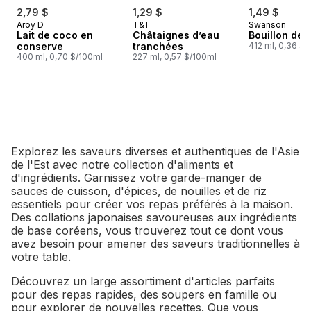
2,79 $
1,29 $
1,49 $
Aroy D
T&T
Swanson
Lait de coco en
Châtaignes d’eau
Bouillon de 
conserve
tranchées
412 ml, 0,36 $/
400 ml, 0,70 $/100ml
227 ml, 0,57 $/100ml
Explorez les saveurs diverses et authentiques de l'Asie
de l'Est avec notre collection d'aliments et
d'ingrédients. Garnissez votre garde-manger de
sauces de cuisson, d'épices, de nouilles et de riz
essentiels pour créer vos repas préférés à la maison.
Des collations japonaises savoureuses aux ingrédients
de base coréens, vous trouverez tout ce dont vous
avez besoin pour amener des saveurs traditionnelles à
votre table.
Découvrez un large assortiment d'articles parfaits
pour des repas rapides, des soupers en famille ou
pour explorer de nouvelles recettes. Que vous