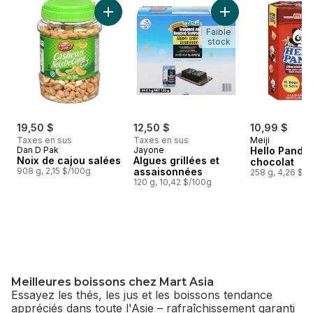
sauter Attaque de collations – Mart Asia
Ajouter Noix de cajou salées au panier
Ajouter Algues gril
Faible
stock
19,50 $
12,50 $
10,99 $
Taxes en sus
Taxes en sus
Meiji
Dan D Pak
Jayone
Hello Panda 
Noix de cajou salées
Algues grillées et
chocolat
908 g, 2,15 $/100g
assaisonnées
258 g, 4,26 $/
120 g, 10,42 $/100g
Meilleures boissons chez Mart Asia
Essayez les thés, les jus et les boissons tendance
appréciés dans toute l'Asie – rafraîchissement garanti