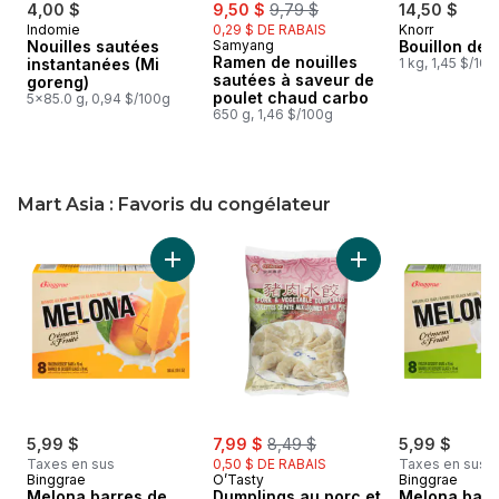
sale:
, formerly:
4,00 $
9,50 $
9,79 $
14,50 $
Indomie
0,29 $ DE RABAIS
Knorr
Nouilles sautées
Samyang
Bouillon de 
Ramen de nouilles
instantanées (Mi
1 kg, 1,45 $/10
sautées à saveur de
goreng)
poulet chaud carbo
5x85.0 g, 0,94 $/100g
650 g, 1,46 $/100g
Mart Asia : Favoris du congélateur
sauter Mart Asia : Favoris du congélateur
Ajouter Melona barres de dessert glacé ma
Ajouter Dumplings 
sale:
, formerly:
5,99 $
7,99 $
8,49 $
5,99 $
Taxes en sus
0,50 $ DE RABAIS
Taxes en sus
Binggrae
O’Tasty
Binggrae
Melona barres de
Dumplings au porc et
Melona barr