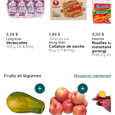
3,29 $
1,49 $
4,00 $
Long Kow
Taxes en sus
Indomie
Vermicelles
Nong Shim
Nouilles sau
Collation de seiche
300 g, 1,10 $/100g
instantanées
55 g, 2,71 $/100g
goreng)
5x85.0 g, 0,94
Fruits et légumes
Magasiner maintenant
sauter Fruits et légumes
Ajouter Papaye au panier
Ajouter Pommes Fuj