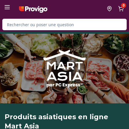
Passer au contenu principal
Passer au pied de page
0
Rechercher des produits
Produits asiatiques en ligne
Mart Asia