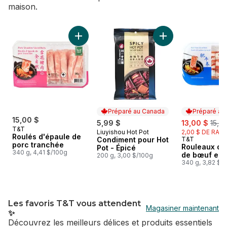
maison.
sauter 🍲 Le bonheur du Hot Pot commence ici !
Ajouter Roulés d'épaule de porc tranchée a
Ajouter Condiment 
Préparé au Canada
Préparé au
15,00 $
sale:
, for
5,99 $
13,00 $
15,0
T&T
Liuyishou Hot Pot
2,00 $ DE RABA
Préparé au Canada
Roulés d'épaule de
Condiment pour Hot
T&T
Préparé au
porc tranchée
Rouleaux de
Pot - Épicé
340 g, 4,41 $/100g
de bœuf en 
200 g, 3,00 $/100g
340 g, 3,82 $/
Les favoris T&T vous attendent
Magasiner maintenant
✨
Découvrez les meilleurs délices et produits essentiels