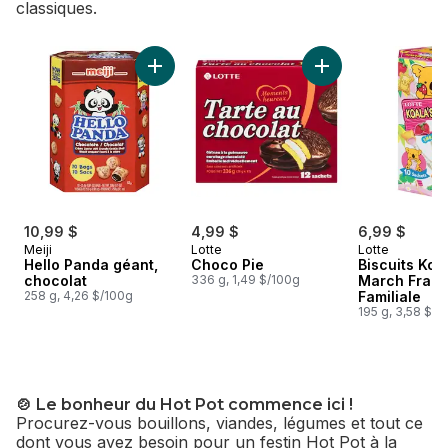
classiques.
sauter Mart Asia : Douceurs et Friandises.
Ajouter Hello Panda géant, chocolat au pani
Ajouter Choco Pie 
10,99 $
4,99 $
6,99 $
Meiji
Lotte
Lotte
Hello Panda géant,
Choco Pie
Biscuits Koa
chocolat
336 g, 1,49 $/100g
March Fraise
258 g, 4,26 $/100g
Familiale
195 g, 3,58 $/1
🍲 Le bonheur du Hot Pot commence ici !
Procurez-vous bouillons, viandes, légumes et tout ce
dont vous avez besoin pour un festin Hot Pot à la