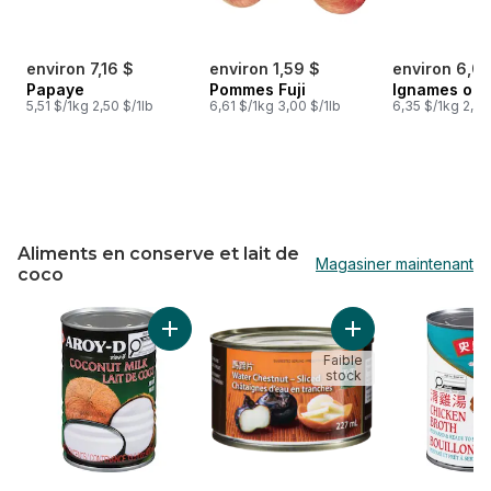
environ 7,16 $
environ 1,59 $
environ 6,03
Papaye
Pommes Fuji
Ignames ori
5,51 $/1kg 2,50 $/1lb
6,61 $/1kg 3,00 $/1lb
6,35 $/1kg 2,88
Aliments en conserve et lait de
Magasiner maintenant
coco
sauter Aliments en conserve et lait de coco
Ajouter Lait de coco en conserve au panier
Ajouter Châtaignes
Faible
stock