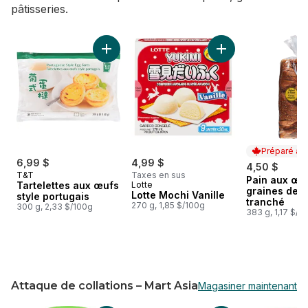
pâtisseries.
sauter Boulangerie
Ajouter Tartelettes aux œufs style portugais
Ajouter Lotte Mochi
Préparé au
6,99 $
4,99 $
4,50 $
T&T
Taxes en sus
Pain aux œu
Préparé au
Tartelettes aux œufs
Lotte
graines de 
Lotte Mochi Vanille
style portugais
tranché
270 g, 1,85 $/100g
300 g, 2,33 $/100g
383 g, 1,17 $/1
Attaque de collations – Mart Asia
Magasiner maintenant