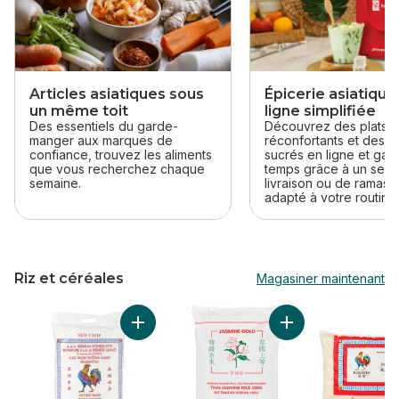
Articles asiatiques sous
Épicerie asiatique
un même toit
ligne simplifiée
Des essentiels du garde-
Découvrez des plats
manger aux marques de
réconfortants et des d
confiance, trouvez les aliments
sucrés en ligne et ga
que vous recherchez chaque
temps grâce à un serv
semaine.
livraison ou de ramas
adapté à votre routine.
Riz et céréales
Magasiner maintenant
sauter Riz et céréales
Ajouter Riz parfumé au jasmin au panier
Ajouter Riz au jasm