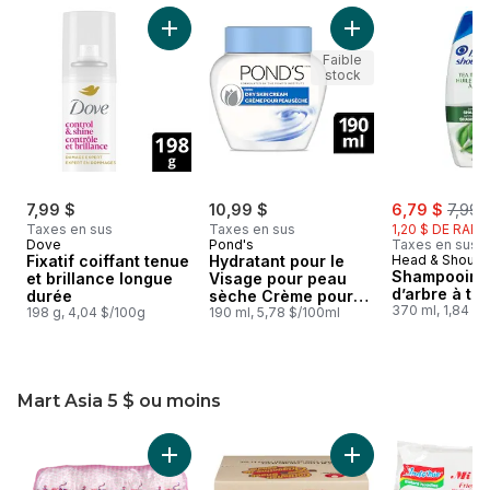
sauter Du maquillage et des produits de beauté pour un s
Ajouter Fixatif coiffant tenue et brillance lo
Ajouter Hydratant
Faible
stock
sale:
, form
7,99 $
10,99 $
6,79 $
7,99 
Taxes en sus
Taxes en sus
1,20 $ DE RABA
Dove
Pond's
Taxes en sus
Fixatif coiffant tenue
Hydratant pour le
Head & Should
Shampooing 
et brillance longue
Visage pour peau
d’arbre à th
durée
sèche Crème pour
370 ml, 1,84 $
198 g, 4,04 $/100g
Peau Sèche
190 ml, 5,78 $/100ml
hypoallergénique
Mart Asia 5 $ ou moins
sauter Mart Asia 5 $ ou moins
Ajouter Vermicelles au panier
Ajouter Collation d